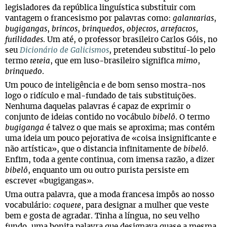
legisladores da república linguística substituir com
vantagem o francesismo por palavras como:
galantarias
,
bugigangas
,
brincos
,
brinquedos
,
objectos
,
artefactos
,
futilidades
. Um até, o professor brasileiro Carlos Góis, no
seu
Dicionário de Galicismos
, pretendeu substituí-lo pelo
termo
teteia
, que em luso-brasileiro significa
mimo
,
brinquedo
.
Um pouco de inteligência e de bom senso mostra-nos
logo o ridículo e mal-fundado de tais substituições.
Nenhuma daquelas palavras é capaz de exprimir o
conjunto de ideias contido no vocábulo
bibelô
. O termo
bugiganga
é talvez o que mais se aproxima; mas contém
uma ideia um pouco pejorativa de «coisa insignificante e
não artística», que o distancia infinitamente de
bibelô
.
Enfim, toda a gente continua, com imensa razão, a dizer
bibelô
, enquanto um ou outro purista persiste em
escrever «bugigangas».
Uma outra palavra, que a moda francesa impôs ao nosso
vocabulário:
coquete
, para designar a mulher que veste
bem e gosta de agradar. Tinha a língua, no seu velho
fundo, uma bonita palavra que designava quase a mesma