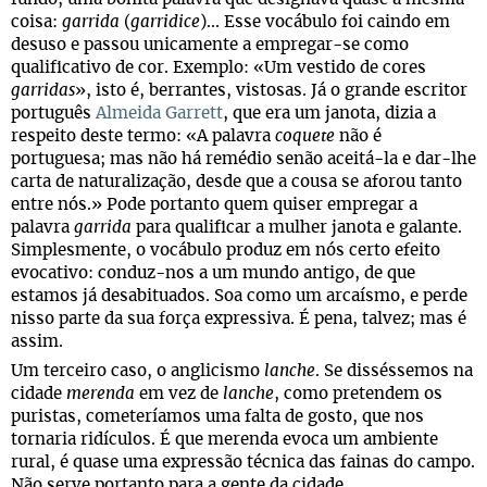
coisa:
garrida
(
garridice
)... Esse vocábulo foi caindo em
desuso e passou unicamente a empregar-se como
qualificativo de cor. Exemplo: «Um vestido de cores
garridas
», isto é, berrantes, vistosas. Já o grande escritor
português
Almeida Garrett
, que era um janota, dizia a
respeito deste termo: «A palavra
coquete
não é
portuguesa; mas não há remédio senão aceitá-la e dar-lhe
carta de naturalização, desde que a cousa se aforou tanto
entre nós.» Pode portanto quem quiser empregar a
palavra
garrida
para qualificar a mulher janota e galante.
Simplesmente, o vocábulo produz em nós certo efeito
evocativo: conduz-nos a um mundo antigo, de que
estamos já desabituados. Soa como um arcaísmo, e perde
nisso parte da sua força expressiva. É pena, talvez; mas é
assim.
Um terceiro caso, o anglicismo
lanche
. Se disséssemos na
cidade
merenda
em vez de
lanche
, como pretendem os
puristas, cometeríamos uma falta de gosto, que nos
tornaria ridículos. É que merenda evoca um ambiente
rural, é quase uma expressão técnica das fainas do campo.
Não serve portanto para a gente da cidade.