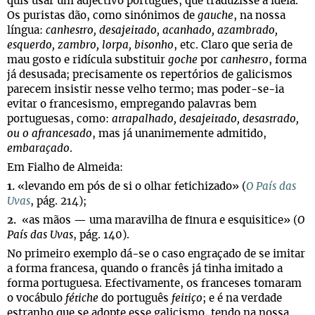
quis usar um adjectivo português, que traduzisse a ideia.
Os puristas dão, como sinónimos de
gauche
, na nossa
língua:
canhestro, desajeitado, acanhado, azambrado,
esquerdo, zambro, lorpa, bisonho
, etc. Claro que seria de
mau gosto e ridícula substituir
goche
por
canhestro
, forma
já desusada; precisamente os repertórios de galicismos
parecem insistir nesse velho termo; mas poder-se-ia
evitar o francesismo, empregando palavras bem
portuguesas, como:
atrapalhado, desajeitado, desastrado,
ou o afrancesado
, mas já unanimemente admitido,
embaraçado
.
Em Fialho de Almeida:
1.
«levando em pós de si o olhar fetichizado» (
O País das
Uvas
, pág. 214);
2.
«as mãos — uma maravilha de finura e esquisitice» (
O
País das Uvas
, pág. 140).
No primeiro exemplo dá-se o caso engraçado de se imitar
a forma francesa, quando o francês já tinha imitado a
forma portuguesa. Efectivamente, os franceses tomaram
o vocábulo
fétiche
do português
feitiço
; e é na verdade
estranho que se adopte esse galicismo, tendo na nossa