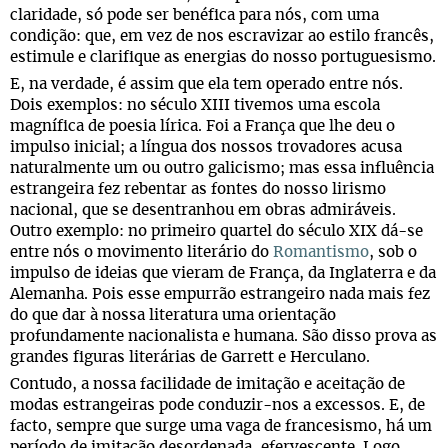
claridade, só pode ser benéfica para nós, com uma
condição: que, em vez de nos escravizar ao estilo francês,
estimule e clarifique as energias do nosso portuguesismo.
E, na verdade, é assim que ela tem operado entre nós.
Dois exemplos: no século XIII tivemos uma escola
magnífica de poesia lírica. Foi a França que lhe deu o
impulso inicial; a língua dos nossos trovadores acusa
naturalmente um ou outro galicismo; mas essa influência
estrangeira fez rebentar as fontes do nosso lirismo
nacional, que se desentranhou em obras admiráveis.
Outro exemplo: no primeiro quartel do século XIX dá-se
entre nós o movimento literário do
Romantismo
, sob o
impulso de ideias que vieram de França, da Inglaterra e da
Alemanha. Pois esse empurrão estrangeiro nada mais fez
do que dar à nossa literatura uma orientação
profundamente nacionalista e humana. São disso prova as
grandes figuras literárias de Garrett e Herculano.
Contudo, a nossa facilidade de imitação e aceitação de
modas estrangeiras pode conduzir-nos a excessos. E, de
facto, sempre que surge uma vaga de francesismo, há um
período de imitação desordenada, efervescente. Logo