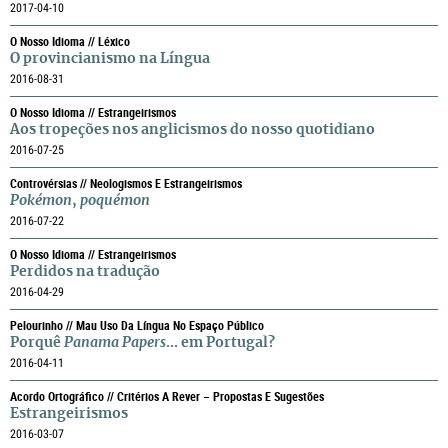
2017-04-10
O Nosso Idioma // Léxico
O provincianismo na Língua
2016-08-31
O Nosso Idioma // Estrangeirismos
Aos tropeções nos anglicismos do nosso quotidiano
2016-07-25
Controvérsias // Neologismos E Estrangeirismos
Pokémon
,
poquémon
2016-07-22
O Nosso Idioma // Estrangeirismos
Perdidos na tradução
2016-04-29
Pelourinho // Mau Uso Da Língua No Espaço Público
Porquê
Panama Papers
... em Portugal?
2016-04-11
Acordo Ortográfico // Critérios A Rever – Propostas E Sugestões
Estrangeirismos
2016-03-07