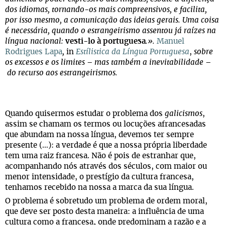
dos idiomas, tornando-os mais compreensivos, e facilita,
por isso mesmo, a comunicação das ideias gerais. Uma coisa
é necessária, quando o estrangeirismo assentou já raízes na
língua nacional:
vesti-lo à portuguesa
.».
Manuel
Rodrigues Lapa
,
in
Estílistica da Língua Portuguesa
,
sobre
os excessos e os limites – mas também a inevitabilidade –
do recurso aos estrangeirismos.
Quando quisermos estudar o problema dos
galicismos
,
assim se chamam os termos ou locuções afrancesadas
que abundam na nossa língua, devemos ter sempre
presente (…): a verdade é que a nossa própria liberdade
tem uma raiz francesa. Não é pois de estranhar que,
acompanhando nós através dos séculos, com maior ou
menor intensidade, o prestígio da cultura francesa,
tenhamos recebido na nossa a marca da sua língua.
O problema é sobretudo um problema de ordem moral,
que deve ser posto desta maneira: a influência de uma
cultura como a francesa, onde predominam a razão e a