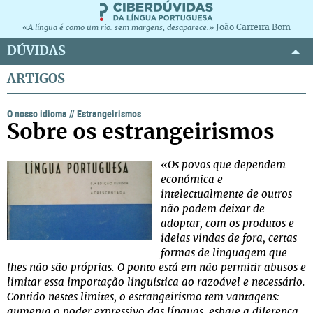
João Carreira Bom
«A língua é como um rio: sem margens, desaparece.»
DÚVIDAS
ARTIGOS
O nosso idioma
//
Estrangeirismos
Sobre os estrangeirismos
«Os povos que dependem
económica e
intelectualmente de outros
não podem deixar de
adoptar, com os produtos e
ideias vindas de fora, certas
formas de linguagem que
lhes não são próprias. O ponto está em não permitir abusos e
limitar essa importação linguística ao razoável e necessário.
Contido nestes limites, o estrangeirismo tem vantagens:
aumenta o poder expressivo das línguas, esbate a diferença