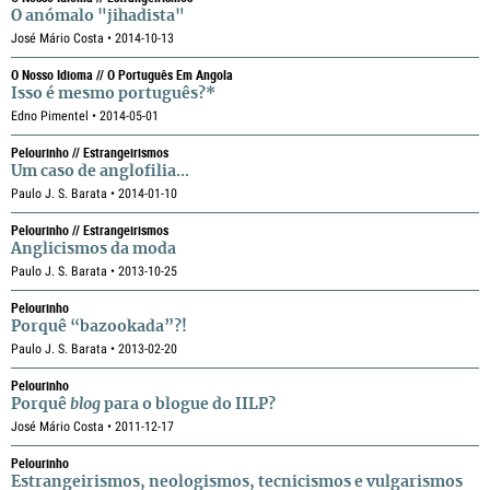
O anómalo "jihadista"
José Mário Costa • 2014-10-13
O Nosso Idioma // O Português Em Angola
Isso é mesmo português?*
Edno Pimentel • 2014-05-01
Pelourinho // Estrangeirismos
Um caso de anglofilia...
Paulo J. S. Barata • 2014-01-10
Pelourinho // Estrangeirismos
Anglicismos da moda
Paulo J. S. Barata • 2013-10-25
Pelourinho
Porquê “bazookada”?!
Paulo J. S. Barata • 2013-02-20
Pelourinho
Porquê
blog
para o blogue do IILP?
José Mário Costa • 2011-12-17
Pelourinho
Estrangeirismos, neologismos, tecnicismos e vulgarismos