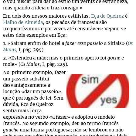
o vou buscar para dar ao estilo um verniz de estranheza,
mas quando a ideia o traz consigo.»
Em dois dos nossos maiores estilistas,
Eça de Queiroz
é
Fialho de Almeida
, os pecados de francesia são
frequentíssimos e por vezes até censuráveis: Vejam-se
estes dois exemplos em Eça:
1.
«Saíram enfim do hotel a
fazer esse passeio
a Sitiais» (
Os
Maias
,
I
,
pág. 295).
2.
«Estendeu a mão; mas o primeiro aperto foi
goche
e
mole» (
Os Maias
, I, pág. 225).
No primeiro exemplo, fazer
um passeio substitui
desvantajosamente a
locução «dar um passeio»,
que é português de lei. Sem
dúvida, Eça de Queiroz
sentia mais força
expressiva no verbo «a fazer» e adoptou o modelo
francês. No segundo exemplo, deu ao termo francês
gauche
uma forma portuguesa; não se lembrou ou não