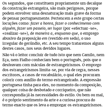
Os segundos, que constituem propriamente um decalque
da construção estrangeira, são mais perigosos, porque
podem envolver uma desnaturação mais grave da forma
de pensar portuguesmente. Pertencem a este grupo certas
locuções como:
fazer a honra, fazer o conhecimento com
alguém, fazer um passeio, ter lugar
(por «efectuar-se»,
«realizar-se»),
de maneira a
,
enquanto que
, o emprego
abusivo da preposição
em
(vestido
em
seda), o uso
irregular do gerúndio, etc. A seu tempo trataremos alguns
destes casos, nos seus devidos lugares.
Não vá o leitor concluir de tudo isto que nem Camilo, nem
Eça, nem Fialho conheciam bem o português, pois que o
desfeavam com máculas de estrangeirismos. O emprego
dos estrangeirismos limita-se, por via de regra, nesses
escritores, a casos de vocabulário, o qual eles procuram
colorir com auxílio do termo estrangeirado. A expressão
portuguesa tinha para eles, no momento da composição,
qualquer coisa de desbotado e corriqueiro, que não
correspondia já às necessidades do estilo. Ou bem ou mal,
é o próprio sentimento da arte e a curiosa procura do
termo exacto que os leva a empregar os estrangeirismos.