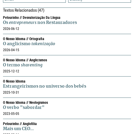
Textos Relacionados
(47)
Pelourinho // Desvalorização Da Língua
Os
entrepreneurs
nos Restauradores
2026-06-12
O Nosso Idioma // Ortografia
O anglicismo
tokenização
2026-04-15
O Nosso Idioma // Anglicismos
O termo
sharenting
2025-12-12
O Nosso Idioma
Estrangeirismos no universo dos bebés
2025-10-31
O Nosso Idioma // Neologismos
O verbo "sabordar"
2023-05-05
Pelourinho // Anglofilia
Mais um CEO...