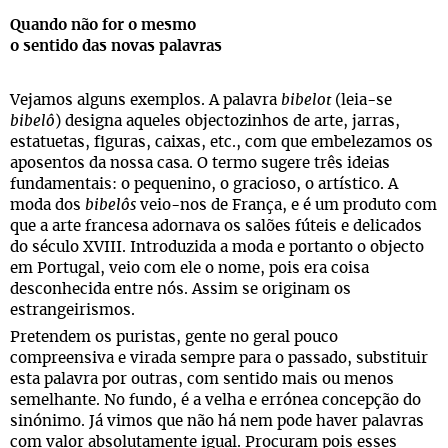
Quando não for o mesmo
o sentido das novas palavras
Vejamos alguns exemplos. A palavra
bibelot
(leia-se
bibelô
) designa aqueles objectozinhos de arte, jarras,
estatuetas, figuras, caixas, etc., com que embelezamos os
aposentos da nossa casa. O termo sugere três ideias
fundamentais: o pequenino, o gracioso, o artístico. A
moda dos
bibelôs
veio-nos de França, e é um produto com
que a arte francesa adornava os salões fúteis e delicados
do século XVIII. Introduzida a moda e portanto o objecto
em Portugal, veio com ele o nome, pois era coisa
desconhecida entre nós. Assim se originam os
estrangeirismos.
Pretendem os puristas, gente no geral pouco
compreensiva e virada sempre para o passado, substituir
esta palavra por outras, com sentido mais ou menos
semelhante. No fundo, é a velha e errónea concepção do
sinónimo. Já vimos que não há nem pode haver palavras
com valor absolutamente igual. Procuram pois esses