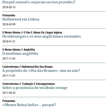
Porquê
counsel
e
corporate services providers
?
2018-05-13
Pelourinho
Hollywood em Lisboa
2018-03-09
O Nosso Idioma // O Uso E Abuso Da Língua Inglesa
Os videojogos e os seus anglicismos escusados
2018-01-21
O Nosso Idioma // Anglofilia
O modismo anglófilo
2017-11-02
Controvérsias // Halloween/Dia Das Bruxas
A propósito do «Dia das Bruxas», sim ou não?
2017-11-01
Controvérsias // Tradução E Estrangeirismos
Sobre a pronúncia do vocábulo
vintage
2017-04-25
Pelourinho
«Museu Reina Sofia»... porquê?