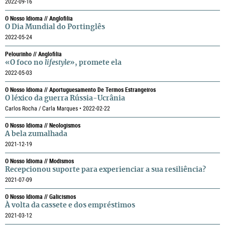
2022-09-16
O Nosso Idioma // Anglofilia
O Dia Mundial do Portinglês
2022-05-24
Pelourinho // Anglofilia
«O foco no
lifestyle
», promete ela
2022-05-03
O Nosso Idioma // Aportuguesamento De Termos Estrangeiros
O léxico da guerra Rússia-Ucrânia
Carlos Rocha / Carla Marques • 2022-02-22
O Nosso Idioma // Neologismos
A bela zumalhada
2021-12-19
O Nosso Idioma // Modismos
Recepcionou suporte para experienciar a sua resiliência?
2021-07-09
O Nosso Idioma // Galicismos
À volta da cassete e dos empréstimos
2021-03-12