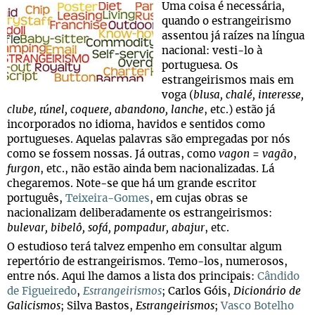
Uma coisa é necessária,
quando o estrangeirismo
assentou já raízes na língua
nacional: vesti-lo à
portuguesa. Os
estrangeirismos mais em
voga (
blusa, chalé, interesse,
clube, túnel, coquete, abandono, lanche
, etc.) estão já
incorporados no idioma, havidos e sentidos como
portugueses. Aquelas palavras são empregadas por nós
como se fossem nossas. Já outras, como
vagon
=
vagão
,
furgon
, etc., não estão ainda bem nacionalizadas. Lá
chegaremos. Note-se que há um grande escritor
português,
Teixeira-Gomes
, em cujas obras se
nacionalizam deliberadamente os estrangeirismos:
bulevar, bibelô, sofá, pompadur, abajur
, etc.
O estudioso terá talvez empenho em consultar algum
repertório de estrangeirismos. Temo-los, numerosos,
entre nós. Aqui lhe damos a lista dos principais:
Cândido
de Figueiredo
,
Estrangeirismos
; Carlos Góis,
Dicionário de
Galicismos
; Silva Bastos,
Estrangeirismos
;
Vasco Botelho