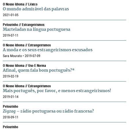
O Nosso Idioma // Léxico
O mundo admirável das palavras
2021-01-05
Pelourinho // Estrangeirismos
Marteladas na língua portuguesa
2019-07-11
O Nosso Idioma // Estrangeirismos
A moda e os seus estrangeirismos escusados
Sara Mourato • 2019-07-09
O Nosso Idioma // Uso E Norma
Afinal, quem fala bom português?*
2019-02-19
O Nosso Idioma // Estrangeirismos
Mais português, por favor, e menos estrangeirismos!
2019-01-14
Pelourinho
Zigzag
– rádio portuguesa ou rádio francesa?
2018-09-11
Pelourinho