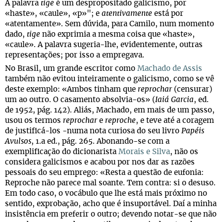
A palavra
tige
é um despropositado galicismo, por
«haste», «caule», «p»"; e
atentivamente
está por
«atentamente». Sem dúvida, para Camilo, num momento
dado,
tige
não exprimia a mesma coisa que «haste»,
«caule». A palavra sugeria-lhe, evidentemente, outras
representações; por isso a empregava.
No Brasil, um grande escritor como
Machado de Assis
também não evitou inteiramente o galicismo, como se vê
deste exemplo: «Ambos tinham que
reprochar
(censurar)
um ao outro. O casamento absolvia-os» (
Iaiá Garcia
, ed.
de 1952, pág. 142). Aliás, Machado, em mais de um passo,
usou os termos
reprochar
e
reproche
, e teve até a coragem
de justificá-los -numa nota curiosa do seu livro
Papéis
Avulsos
, 1.a ed., pág. 265. Abonando-se com a
exemplificação do dicionarista
Morais e Silva
, não os
considera galicismos e acabou por nos dar as razões
pessoais do seu emprego: «Resta a questão de eufonia:
Reproche não parece mal soante. Tem contra: si o desuso.
Em todo caso, o vocábulo que lhe está mais próximo no
sentido, exprobação, acho que é insuportável. Daí a minha
insistência em preferir o outro; devendo notar-se que não