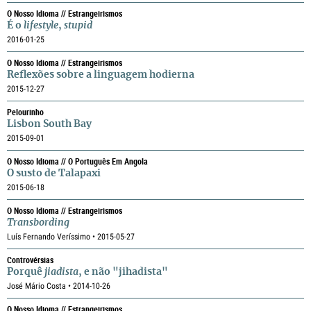
O Nosso Idioma // Estrangeirismos
É o
lifestyle
,
stupid
2016-01-25
O Nosso Idioma // Estrangeirismos
Reflexões sobre a linguagem hodierna
2015-12-27
Pelourinho
Lisbon South Bay
2015-09-01
O Nosso Idioma // O Português Em Angola
O susto de Talapaxi
2015-06-18
O Nosso Idioma // Estrangeirismos
Transbording
Luís Fernando Veríssimo • 2015-05-27
Controvérsias
Porquê
jiadista
, e não "jihadista"
José Mário Costa • 2014-10-26
O Nosso Idioma // Estrangeirismos