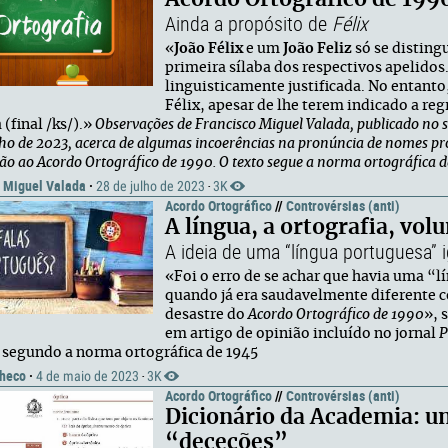
Ainda a propósito de
Félix
«
João Félix
e um
João Feliz
só se distin
primeira sílaba dos respectivos apelido
linguisticamente justificada. No entant
Félix, apesar de lhe terem indicado a re
(final /ks/).»
Observações de Francisco Miguel Valada, publicado no s
lho de 2023, acerca de algumas incoerências na pronúncia de nomes pr
ão ao Acordo Ortográfico de 1990. O texto segue a norma ortográfica d
o Miguel Valada
·
28 de julho de 2023
3K
·
Acordo Ortográfico
//
Controvérsias (anti)
A língua, a ortografia, vol
A ideia de uma “língua portuguesa” 
«Foi o erro de se achar que havia uma “l
quando já era saudavelmente diferente c
desastre do
Acordo Ortográfico de 1990
», 
em artigo de opinião incluído no jornal
P
o segundo a norma ortográfica de 1945
heco
·
4 de maio de 2023
3K
·
Acordo Ortográfico
//
Controvérsias (anti)
Dicionário da Academia: u
“deceções”