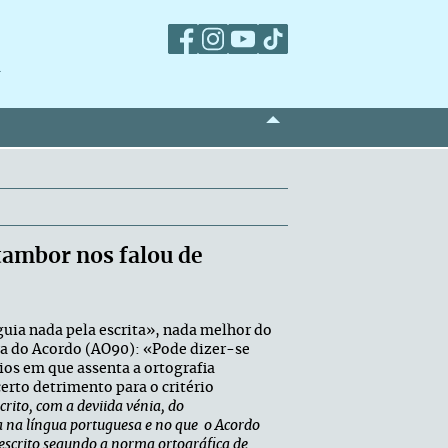
m
tambor nos falou de
guia nada pela escrita», nada melhor do
va do Acordo (AO90): «Pode dizer-se
pios em que assenta a ortografia
erto detrimento para o critério
ito, com a deviida vénia, do
ca na língua portuguesa e no que o Acordo
 escrito segundo a norma ortográfica de