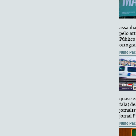
assanha
pelo ar
Público
ortogra
Nuno Pac
quase e
fala) d
jornali
jornal
P
Nuno Pac