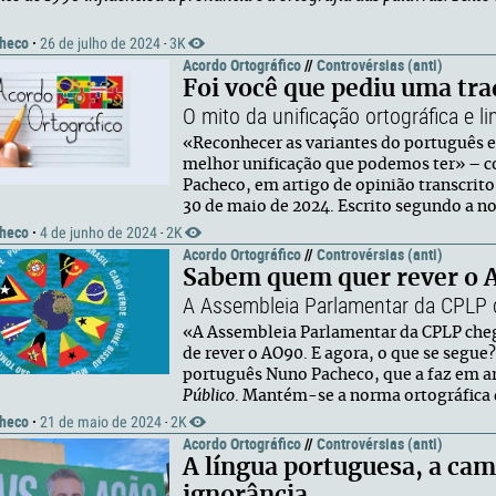
heco
·
26 de julho de 2024
3K
·
Acordo Ortográfico
//
Controvérsias (anti)
Foi você que pediu uma tra
O mito da unificação ortográfica e li
«Reconhecer as variantes do português 
melhor unificação que podemos ter» – c
Pacheco, em artigo de opinião transcrito
30 de maio de 2024. Escrito segundo a n
heco
·
4 de junho de 2024
2K
·
Acordo Ortográfico
//
Controvérsias (anti)
Sabem quem quer rever o A
A Assembleia Parlamentar da CPLP d
«A Assembleia Parlamentar da CPLP che
de rever o AO90. E agora, o que se segue?
português Nuno Pacheco, que a faz em ar
Público
. Mantém-se a norma ortográfica d
heco
·
21 de maio de 2024
2K
·
Acordo Ortográfico
//
Controvérsias (anti)
A língua portuguesa, a cam
ignorância