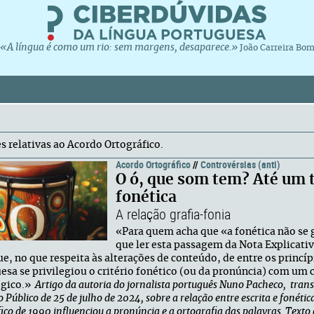
«A língua é como um rio: sem margens, desaparece.»
João Carreira Bo
s relativas ao Acordo Ortográfico.
Acordo Ortográfico
//
Controvérsias (anti)
O ó, que som tem? Até um 
fonética
A relação grafia-fonia
«Para quem acha que «a fonética não se 
que ler esta passagem da Nota Explicati
ue, no que respeita às alterações de conteúdo, de entre os princí
esa se privilegiou o critério fonético (ou da pronúncia) com um c
ógico.»
Artigo da autoria do jornalista
português Nuno Pacheco, transcr
 Público de 25 de julho de 2024, sobre a relação entre escrita e fonéti
ico de 1990 influenciou a pronúncia e a ortografia das palavras. Texto