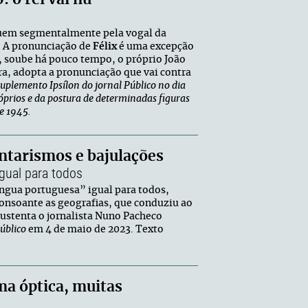
guem segmentalmente pela vogal da
s. A pronunciação de
Félix
é uma excepção
o, soube há pouco tempo, o próprio João
gra, adopta a pronunciação que vai contra
uplemento Ipsílon do jornal Público no dia
óprios e da postura de determinadas figuras
e 1945.
untarismos e bajulações
igual para todos
íngua portuguesa” igual para todos,
onsoante as geografias, que conduziu ao
sustenta o jornalista Nuno Pacheco
úblico
em 4 de maio de 2023. Texto
ma óptica, muitas