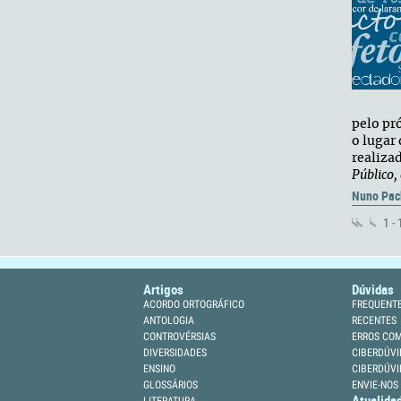
pelo pr
o lugar
realiza
Público,
Nuno Pac
1 -
Artigos
Dúvidas
ACORDO ORTOGRÁFICO
FREQUENT
ANTOLOGIA
RECENTES
CONTROVÉRSIAS
ERROS CO
DIVERSIDADES
CIBERDÚVI
ENSINO
CIBERDÚVI
GLOSSÁRIOS
ENVIE-NOS
Atualida