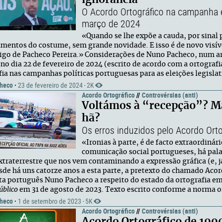
O Acordo Ortográfico na campanha el
março de 2024
«Quando se lhe expõe a cauda, por sinal 
mentos do costume, sem grande novidade. E isso é de novo visív
tigo de Pacheco Pereira.» Considerações de Nuno Pacheco, num ar
 no dia 22 de fevereiro de 2024 (escrito de acordo com a ortograf
fia nas campanhas políticas portuguesas para as eleições legislat
heco
·
23 de fevereiro de 2024
2K
·
Acordo Ortográfico
//
Controvérsias (anti)
Voltámos à “recepção”? Mas
hã?
Os erros induzidos pelo Acordo Ort
«Ironias à parte, é de facto extraordiná
comunicação social portugueses, há pala
xtraterrestre que nos vem contaminando a expressão gráfica (e, 
esde há uns catorze anos a esta parte, a pretexto do chamado Aco
sta português Nuno Pacheco a respeito do estado da ortografia e
úblico
em 31 de agosto de 2023. Texto escrito conforme a norma or
heco
·
1 de setembro de 2023
5K
·
Acordo Ortográfico
//
Controvérsias (anti)
Acordo Ortográfico de 1990: