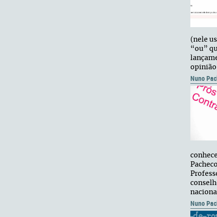
(nele u
“ou” qu
lançame
opinião
Nuno Pac
conhece
Pacheco
Profess
conselh
nacion
Nuno Pac