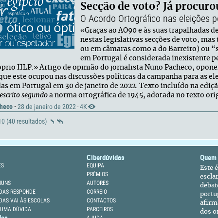
Secção de voto? Já procuro
O Acordo Ortográfico nas eleições 
«Graças ao AO90 e às suas trapalhadas de
nestas legislativas secções de voto, ma
ou em câmaras como a do Barreiro) ou “s
em Portugal é considerada inexistente p
óprio IILP.» Artigo de opinião do jornalista Nuno Pacheco, opon
 que este ocupou nas discussões políticas da campanha para as ele
das em Portugal em 30 de janeiro de 2022. Texto incluído na edição
 escrito segundo
a norma ortográfica de 1945, adotada no texto orig
heco
·
28 de janeiro de 2022
4K
·
 10 (40 resultados)
Ciberdúvidas
Quem
ES
EQUIPA
Este 
PRÉMIOS
escla
MUNS
AUTORES
debat
DAS RESPONDE
CORREIO
portu
DAS VAI ÀS ESCOLAS
CONTACTOS
afirm
 UMA DÚVIDA
PARCEIROS
dos oi
des