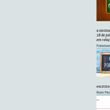
a norma 
28 de ju
em relaç
Francisc
escrtit
Nuno Pac