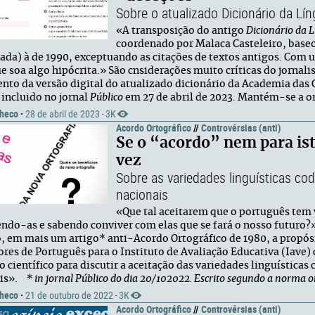
Sobre o atualizado Dicionário da Lín
«A transposição do antigo
Dicionário da
coordenado por Malaca Casteleiro, baseo
sada) à de 1990, exceptuando as citações de textos antigos. Com 
e soa algo hipócrita.» São cnsiderações muito críticas do jornal
nto da versão digital do atualizado dicionário da Academia das 
 incluido no jornal
Público
em 27 de abril de 2023. Mantém-se a or
heco
·
28 de abril de 2023
3K
·
Acordo Ortográfico
//
Controvérsias (anti)
Se o “acordo” nem para ist
vez
Sobre as variedades linguísticas c
nacionais
«Que tal aceitarem que o português tem 
ndo-as e sabendo conviver com elas que se fará o nosso futuro?»
, em mais um artigo* anti-Acordo Ortográfico de 1980, a propós
ores de Português para o Instituto de Avaliação Educativa (Iave)
o científico para discutir a aceitação das variedades linguística
ais».
* in jornal Público do dia 20/102022. Escrito segundo a norma o
heco
·
21 de outubro de 2022
3K
·
Acordo Ortográfico
//
Controvérsias (anti)