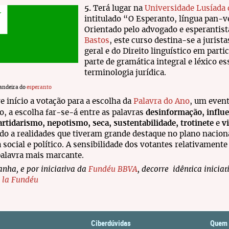
5.
Terá lugar na
Universidade Lusíada 
intitulado “O Esperanto, língua pan-ve
Orientado pelo advogado e esperantis
Bastos
, este curso destina-se a jurista
geral e do Direito linguístico em par
parte de gramática integral e léxico e
terminologia jurídica.
andeira do
esperanto
ve início a votação para a escolha da
Palavra do Ano
, um even
o, a escolha far-se-á entre as palavras
desinformação, influen
rtidarismo, nepotismo, seca, sustentabilidade, trotinete
e
v
do a realidades que tiveram grande destaque no plano nacion
a social e político. A sensibilidade dos votantes relativamen
palavra mais marcante.
nha, e por iniciativa da
Fundéu BBVA
, decorre idêntica iniciat
 la Fundéu
Ciberdúvidas
Quem