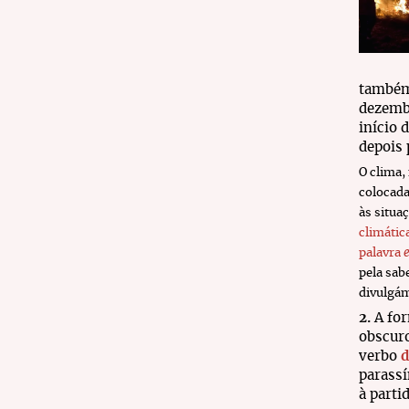
também 
dezembr
início 
depois 
O clima,
colocad
às situa
climátic
palavra
pela sab
divulgá
2.
A for
obscuro
verbo
d
parassí
à parti