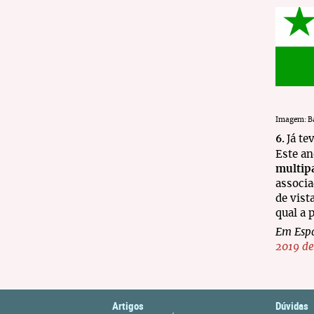
Imagem: B
á te
6
.
J
Este an
multipa
associa
de vist
qual a 
Em Espa
2019 de
Artigos
Dúvidas