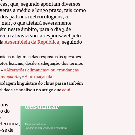
cas, que, segundo apontam diversos
veras a médio e longo prazo, tais como
o dos padrões meteorológicos, a
o mar, o que afetará severamente
ém neste âmbito, para o dia 3 de
jovem ativista sueca responsável pelo
 da
Assembleia da República
, seguindo
dúvidas nalgumas das respostas às questões
tos lexicais, desde a adequação dos termos
 «
«Alterações climáticas» ou «mudanças
o
temporal
», «
A formação da
bordagem linguística do clima passa também
lidade se analisou no artigo que
aqui
enos
ão do
e
etermina,
-se de