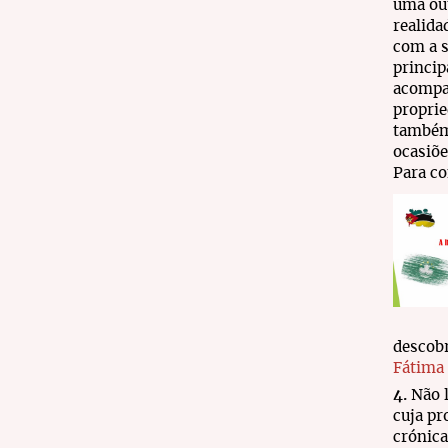
uma out
realida
com a s
princip
acompan
proprie
também 
ocasiõe
Para co
descobr
Fátima
4.
Não l
cuja pr
crónica