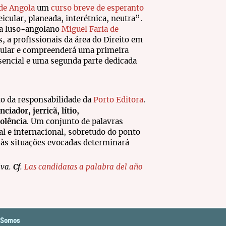
de Angola
um
curso breve de esperanto
icular, planeada, interétnica, neutra”.
ta luso-angolano
Miguel Faria de
s, a profissionais da área do Direito em
ticular e compreenderá uma primeira
ssencial e uma segunda parte dedicada
to da responsabilidade da
Porto Editora
.
ciador, jerricã, lítio,
iolência
. Um conjunto de palavras
al e internacional, sobretudo do ponto
te às situações evocadas determinará
iva.
Cf
.
Las candidatas a palabra del año
 Somos