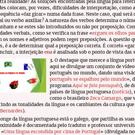
ra realidade? As soluções encontradas pela língua para referi
des colocam, por vezes, dificuldades de interpretação, como 
equência «faz girar» numa dada frase. Neste caso, qual será 
al ou verbo auxiliar? A natureza dos verbos determina o númer
ham e se estes são introduzidos ou não por preposição. Cont
dades verbais, como se verifica na frase «
ergueu os olhos par
os nomes e adjetivos podem reger preposições. A questão q
s, é a de determinar qual a preposição correta. É correto «gar
ncluir, a interjeição
ena
é analisada sob o ponto de vista das 
3.
O destaque que merece a língua port
aqui se divulgue um conjunto de víde
português no mundo, dando uma visão
português se espalhou pelo mundo
», 
programa
Aqui se fala português
), de 
países de língua portuguesa (
notícia
),
como o brasileiro
Zeca Camargo
, que 
indo as tonalidades da língua e os cambiantes da cultura que
 Bernardes
).
onge da língua portuguesa está o galego, que partilha as sua
oximidade é documentada pelo tradutor e professor universi
 «
Uma língua escondida por cima de Portugal
» (divulgada no