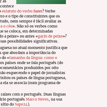
r as
acontece
o
estatuto do verbo
fazer
? Verbo
o e o tipo de constituintes que os
udo, nem sempre é fácil avaliar as
a o céu
». Não só os verbos como
ue se coloca, em determinadas
fo a peixe» ou antes «
garfo de peixe
»?
suas possibilidades significativas.
uguesa no atual momento justifica que
os que abordam a importância do
 do «
tamanho da língua: como o
dos países onde se fala português (do
documentários produzidos por oito
 não esquecendo o papel de jornalistas
visitou os países de língua portuguesa,
 a ela se associa (num programa de
s raízes com o português. Duas línguas
tário português
Marco Neves
, na sua
 sítio do
Sapo24
).