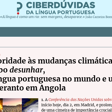
«A língua é como um rio: sem margens, desaparece.»
João Carreira Bo
s
oridade às mudanças climática
rbo
desunhar
,
íngua portuguesa no mundo e 
eranto em Angola
1.
A
Conferência das Nações Unidas sob
início hoje, dia 2, em Madrid, e prolo
de uma cimeira de importância crucial