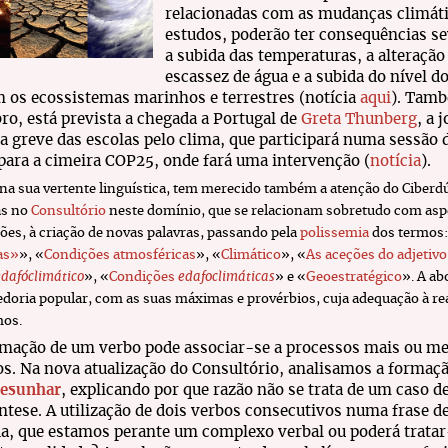
relacionadas com as mudanças climáti
estudos, poderão ter consequências se
a subida das temperaturas, a alteraçã
escassez de água e a subida do nível d
os ecossistemas marinhos e terrestres (notícia
aqui
). Tamb
o, está prevista a chegada a Portugal de
Greta Thunberg
, a 
da greve das escolas pelo clima, que participará numa sessão
para a cimeira COP25, onde fará uma intervenção (
notícia
).
 na sua vertente linguística, tem merecido também a atenção do Ciber
as no
Consultório
neste domínio, que se relacionam sobretudo com aspe
ções, à criação de novas palavras, passando pela
polissemia
dos termos:
as»
», «
Condições atmosféricas
», «
Climático
», «
As aceções do adjetiv
edafóclimático
», «
Condições
edafoclimáticas
» e «
Geoestratégico
». A a
edoria popular, com as suas máximas e provérbios, cuja adequação à rea
mos.
mação de um verbo pode associar-se a processos mais ou m
s. Na nova atualização do Consultório, analisamos a formaç
esunhar
, explicando por que razão não se trata de um caso d
ntese. A utilização de dois verbos consecutivos numa frase d
da, que estamos perante um complexo verbal ou poderá tratar