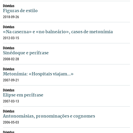
Dúvidas
Figuras de estilo
2018-09-26
Dúvidas
«Na caserna» e «no balneário», casos de metonímia
2012-03-15
Dúvidas
Sinédoque e perífrase
2008-02-28
Dúvidas
Metonímia: «Hospitais viajam...»
2007-09-21
Dúvidas
Elipse em perífrase
2007-03-13
Dúvidas
Antonomásias, pronominações e cognomes
2006-05-03
Dúvidas