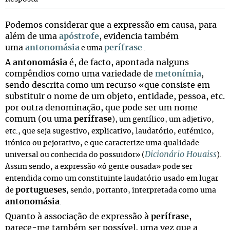
Podemos considerar que a expressão em causa, para
além de uma
apóstrofe
, evidencia também
uma
antonomásia
perífrase
e uma
.
A
antonomásia
é, de facto, apontada nalguns
compêndios como uma variedade de
metonímia
,
sendo descrita como um recurso «que consiste em
substituir o nome de um objeto, entidade, pessoa, etc.
por outra denominação, que pode ser um nome
comum (ou uma
perífrase
), um gentílico, um adjetivo,
etc., que seja sugestivo, explicativo, laudatório, eufémico,
irónico ou pejorativo, e que caracterize uma qualidade
Dicionário Houaiss
universal ou conhecida do possuidor» (
).
Assim sendo, a expressão «ó gente ousada» pode ser
entendida como um constituinte laudatório usado em lugar
portugueses
de
, sendo, portanto, interpretada como uma
antonomásia
.
Quanto à associação de expressão à
perífrase
,
parece-me também ser possível, uma vez que a