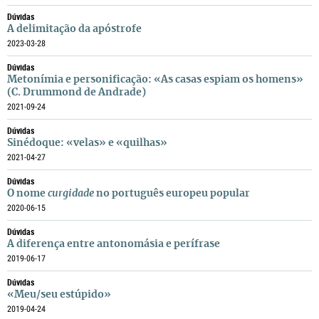
Dúvidas
A delimitação da apóstrofe
2023-03-28
Dúvidas
Metonímia e personificação: «As casas espiam os homens»
(C. Drummond de Andrade)
2021-09-24
Dúvidas
Sinédoque: «velas» e «quilhas»
2021-04-27
Dúvidas
O nome
curgidade
no português europeu popular
2020-06-15
Dúvidas
A diferença entre antonomásia e perífrase
2019-06-17
Dúvidas
«Meu/seu estúpido»
2019-04-24