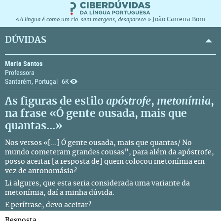
João Carreira Bom
«A língua é como um rio: sem margens, desaparece.»
DÚVIDAS
Maria Santos
Professora
Santarém, Portugal
6K
As figuras de estilo
apóstrofe
,
metonímia
,
na frase «Ó gente ousada, mais que
quantas...»
Nos versos «[...] Ó gente ousada, mais que quantas/ No
mundo cometeram grandes cousas”, para além da
apóstrofe
,
posso aceitar [a resposta de] quem colocou
metonímia
em
vez de
antonomásia
?
Li algures, que esta seria considerada uma variante da
metonímia, daí a minha dúvida.
E
perífrase,
devo aceitar?
Resposta