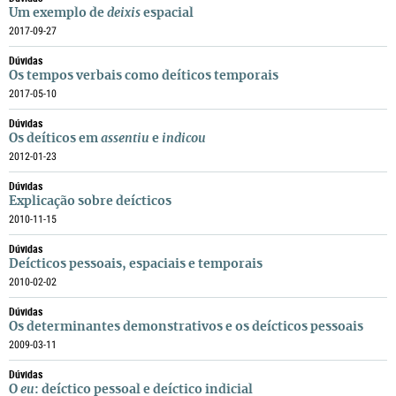
Um exemplo de
deixis
espacial
2017-09-27
Dúvidas
Os tempos verbais como deíticos temporais
2017-05-10
Dúvidas
Os deíticos em
assentiu
e
indicou
2012-01-23
Dúvidas
Explicação sobre deícticos
2010-11-15
Dúvidas
Deícticos pessoais, espaciais e temporais
2010-02-02
Dúvidas
Os determinantes demonstrativos e os deícticos pessoais
2009-03-11
Dúvidas
O
eu
: deíctico pessoal e deíctico indicial