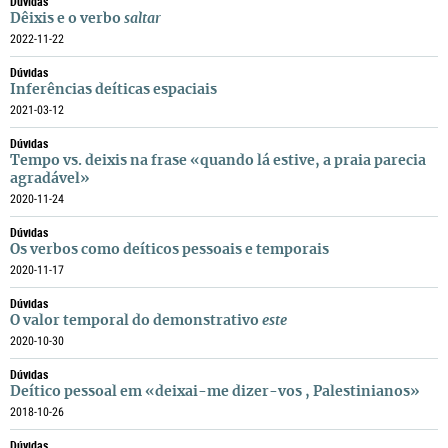
Dúvidas
Dêixis e o verbo
saltar
2022-11-22
Dúvidas
Inferências deíticas espaciais
2021-03-12
Dúvidas
Tempo vs. deixis na frase «quando lá estive, a praia parecia
agradável»
2020-11-24
Dúvidas
Os verbos como deíticos pessoais e temporais
2020-11-17
Dúvidas
O valor temporal do demonstrativo
este
2020-10-30
Dúvidas
Deítico pessoal em «deixai-me dizer-vos , Palestinianos»
2018-10-26
Dúvidas