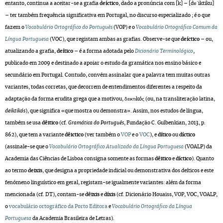
entanto, continua a aceitar-se a grafia
deíctico
, dado a pronúncia com [k] – [dɐˈiktiku]
– ter também frequência significativa em Portugal, no discurso especializado ; é o que
fazem o
Vocabulário Ortográfico do Português
(VOP) e o
Vocabulário Ortográfico Comum da
Língua Portuguesa
(VOC), que registam ambas as grafias. Observe-se que
deíctico
– ou,
atualizando a grafia,
deítico
– é a forma adotada pelo
Dicionário Terminológico
,
publicado em 2009 e destinado a apoiar o estudo da gramática nos ensino básico e
secundário em Portugal. Contudo, convém assinalar que a palavra tem muitas outras
variantes, todas corretas, que decorrem de entendimentos diferentes a respeito da
adaptação da forma erudita grega que a motivou, δεικτιkóς (ou, na transliteração latina,
deiktikós
), que significa «que mostra ou demonstra». Assim, nos estudos de língua,
também se usa
dêitico
(cf.
Gramática do Português
, Fundação C. Gulbenkian, 2013, p.
862), que tem a variante
dêictico
(ver também o
VOP
e o
VOC
), e
dítico
ou
díctico
(assinale-se que o
Vocabulário Ortográfico Atualizado da Língua Portuguesa
(VOALP) da
Academia das Ciências de Lisboa consigna somente as formas
dêitico
e
díctico
). Quanto
ao termo
deixis
, que designa a propriedade indicial ou demonstrativa dos deíticos e este
fenómeno linguístico em geral, registam-se igualmente variantes: além da forma
mencionada (cf. DT), contam-se
dêixis
e
díxis
(cf. Dicionário Houaiss, VOP, VOC, VOALP,
o
vocabulário ortográfico da Porto Editora
e
Vocabulário Ortográfico da Língua
Portuguesa
da Academia Brasileira de Letras).