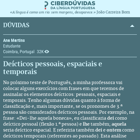
João Carreira Bom
«A língua é como um rio: sem margens, desaparece.»
DÚVIDAS
Ana Martins
Estudante
Coimbra, Portugal
32K
Deícticos pessoais, espaciais e
temporais
No próximo teste de Português, a minha professora vai
colocar alguns exercícios com frases em que teremos de
assinalar os elementos deícticos: pessoais, espaciais e
temporais. Tenho algumas dúvidas quanto à forma de
classificação e, mais importante, se os pronomes de 3.ª
pessoa são considerados deícticos pessoais. Por exemplo, na
frase: «Dei-lhe aquela boneca», eu classificaria
dei
como
deíctico pessoal (flexão 1.ª pessoa) e
lhe
também;
aquela
seria deíctico espacial. E referiria também
dei
e
ontem
como
deícticos temporais (referentes ao passado). Esta análise