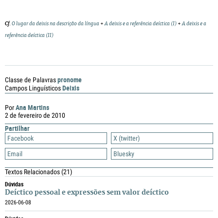
Cf
.
O lugar da deixis na descrição da língua
+
A deixis e a referência deíctica (I)
+
A deixis e a
referência deíctica (II)
pronome
Classe de Palavras
Deixis
Campos Linguísticos
Ana Martins
Por
2 de fevereiro de 2010
Partilhar
Facebook
X (twitter)
Email
Bluesky
Textos Relacionados
(21)
Dúvidas
Deíctico pessoal e expressões sem valor deíctico
2026-06-08