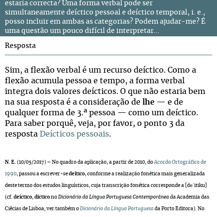
estaria correcta? Uma forma verbal pode ser
simultaneamente deíctico pessoal e deíctico temporal, i. e.,
posso incluir em ambas as categorias? Podem ajudar-me? É
uma questão um pouco difícil de interpretar...
Resposta
Sim, a flexão verbal é um recurso deíctico. Como a
flexão acumula pessoa e tempo, a forma verbal
integra dois valores deícticos. O que não estaria bem
na sua resposta é a consideração de
lhe
— e de
qualquer forma de 3.ª pessoa — como um deíctico.
Para saber porquê, veja, por favor, o ponto 3 da
resposta
Deícticos pessoais
.
N. E.
(10/05/2017) – No quadro da aplicação, a partir de 2010, do
Acordo Ortográfico de
1990
, passou a escrever-se
deítico
, conforme a realização fonética mais generalizada
deste termo dos estudos linguísticos, cuja transcrição fonética corresponde a [dɐˈitiku]
(cf.
deíctico
,
díctico
no
Dicionário da Língua Portuguesa Contemporânea
da Academia das
Ciêcias de Lisboa; ver também o
Dicionário da Língua Portuguesa
da Porto Editora). No