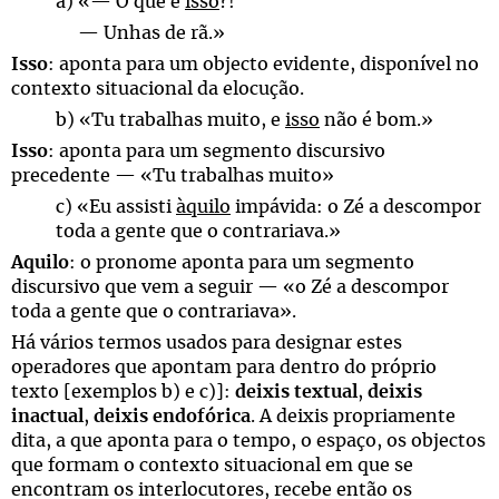
a) «— O que é
isso
?!
— Unhas de rã.»
Isso
: aponta para um objecto evidente, disponível no
contexto situacional da elocução.
b) «Tu trabalhas muito, e
isso
não é bom.»
Isso
: aponta para um segmento discursivo
precedente — «Tu trabalhas muito»
c) «Eu assisti
àquilo
impávida: o Zé a descompor
toda a gente que o contrariava.»
Aquilo
: o pronome aponta para um segmento
discursivo que vem a seguir — «o Zé a descompor
toda a gente que o contrariava».
Há vários termos usados para designar estes
operadores que apontam para dentro do próprio
texto [exemplos b) e c)]:
deixis textual
,
deixis
inactual
,
deixis endofórica
. A deixis propriamente
dita, a que aponta para o tempo, o espaço, os objectos
que formam o contexto situacional em que se
encontram os interlocutores, recebe então os