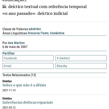
enunciação).
lá
: deíctico textual com referência temporal
«o ano passado»: deíctico indicial
advérbio
Classe de Palavras
Discurso/Texto
Semântica
Áreas Linguísticas
;
Ana Martins
Por
6 de maio de 2007
Partilhar
Facebook
X (twitter)
Email
Bluesky
Textos Relacionados
(13)
Dúvidas
Sobre o que não é a dêixis
2021-11-15
Dúvidas
Inferências deíticas espaciais
2021-03-12