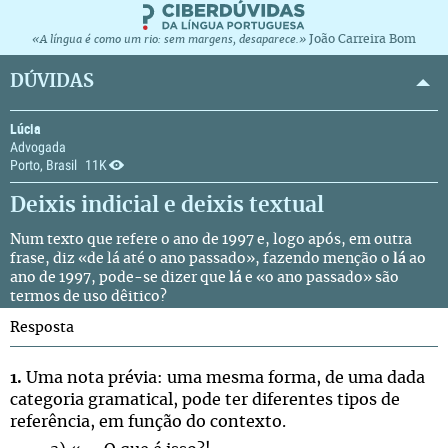
João Carreira Bom
«A língua é como um rio: sem margens, desaparece.»
DÚVIDAS
Lúcia
Advogada
Porto, Brasil
11K
Deixis indicial e deixis textual
Num texto que refere o ano de 1997 e, logo após, em outra
frase, diz «de lá até o ano passado», fazendo menção o
lá
ao
ano de 1997, pode-se dizer que
lá
e «o ano passado» são
termos de uso dêitico?
Resposta
1.
Uma nota prévia: uma mesma forma, de uma dada
categoria gramatical, pode ter diferentes tipos de
referência, em função do contexto.