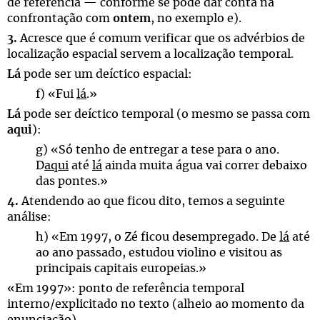
de referência — conforme se pode dar conta na
confrontação com
ontem
, no exemplo e).
3.
Acresce que é comum verificar que os advérbios de
localização espacial servem a localização temporal.
Lá
pode ser um deíctico espacial:
f) «Fui
lá
.»
Lá
pode ser deíctico temporal (o mesmo se passa com
aqui
):
g) «Só tenho de entregar a tese para o ano.
D
aqui
até
lá
ainda muita água vai correr debaixo
das pontes.»
4.
Atendendo ao que ficou dito, temos a seguinte
análise:
h) «Em 1997, o Zé ficou desempregado. De
lá
até
ao ano passado, estudou violino e visitou as
principais capitais europeias.»
«Em 1997»: ponto de referência temporal
interno/explicitado no texto (alheio ao momento da