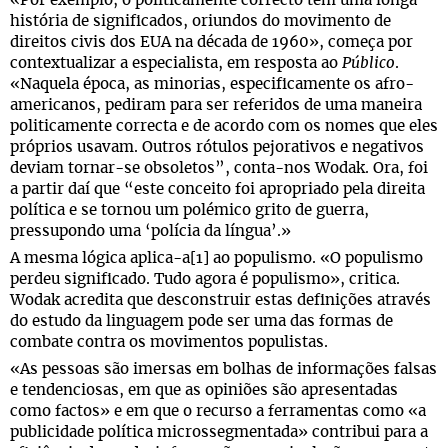
«Por exemplo, o politicamente correcto tem uma longa
história de significados, oriundos do movimento de
direitos civis dos EUA na década de 1960», começa por
contextualizar a especialista, em resposta ao
Público
.
«Naquela época, as minorias, especificamente os afro-
americanos, pediram para ser referidos de uma maneira
politicamente correcta e de acordo com os nomes que eles
próprios usavam. Outros rótulos pejorativos e negativos
deviam tornar-se obsoletos”, conta-nos Wodak. Ora, foi
a partir daí que “este conceito foi apropriado pela direita
política e se tornou um polémico grito de guerra,
pressupondo uma ‘polícia da língua’.»
A mesma lógica aplica-a[1] ao populismo. «O populismo
perdeu significado. Tudo agora é populismo», critica.
Wodak acredita que desconstruir estas definições através
do estudo da linguagem pode ser uma das formas de
combate contra os movimentos populistas.
«As pessoas são imersas em bolhas de informações falsas
e tendenciosas, em que as opiniões são apresentadas
como factos» e em que o recurso a ferramentas como «a
publicidade política microssegmentada» contribui para a