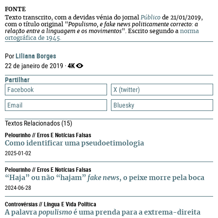
FONTE
Texto transcrito, com a devidas vénia do jornal
Público
de 21/01/2019,
com o título original "
Populismo, e fake news politicamente correcto: a
relação entre a linguagem e os movimentos
". Escrito segundo a
norma
ortográfica de 1945.
Liliana Borges
Por
4K
22 de janeiro de 2019 ·
Partilhar
Facebook
X (twitter)
Email
Bluesky
Textos Relacionados
(15)
Pelourinho // Erros E Notícias Falsas
Como identificar uma pseudoetimologia
2025-01-02
Pelourinho // Erros E Notícias Falsas
“Haja” ou não “hajam”
fake news
, o peixe morre pela boca
2024-06-28
Controvérsias // Língua E Vida Política
A palavra
populismo
é uma prenda para a extrema-direita