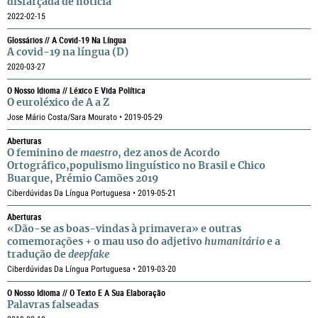
disfarçada de notícia
2022-02-15
Glossários // A Covid-19 Na Língua
A covid-19 na língua (D)
2020-03-27
O Nosso Idioma // Léxico E Vida Política
O euroléxico de A a Z
Jose Mário Costa/Sara Mourato • 2019-05-29
Aberturas
O feminino de
maestro
, dez anos de Acordo
Ortográfico,populismo linguístico no Brasil e Chico
Buarque, Prémio Camões 2019
Ciberdúvidas Da Língua Portuguesa • 2019-05-21
Aberturas
«Dão-se as boas-vindas à primavera» e outras
comemorações + o mau uso do adjetivo
humanitário
e a
tradução de
deepfake
Ciberdúvidas Da Língua Portuguesa • 2019-03-20
O Nosso Idioma // O Texto E A Sua Elaboração
Palavras falseadas