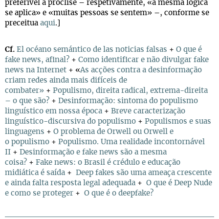
preferível a próclise – respetivamente, «a mesma lógica
se aplica» e «muitas pessoas se sentem» –, conforme se
preceitua
aqui
.]
Cf.
El océano semántico de las noticias falsas
+
O que é
fake news, afinal?
+
Como identificar e não divulgar fake
news na Internet
+ «
As acções contra a desinformação
criam redes ainda mais difíceis de
combater»
+
Populismo, direita radical,
extrema-direita
– o que são?
+
Desinformação: sintoma do populismo
linguístico em nossa época
+
B
reve caracterização
linguístico-discursiva do populismo
+
Populismos e suas
linguagens
+
O problema de Orwell ou Orwell e
o populismo
+
Populismo. Uma realidade incontornável
II
+
Desinformação e fake news são a mesma
coisa?
+
Fake news: o Brasil é crédulo e educação
midiática é saída
+
Deep fakes são uma ameaça crescente
e ainda falta resposta legal adequada
+
O que é Deep Nude
e como se proteger
+
O que é o deepfake?