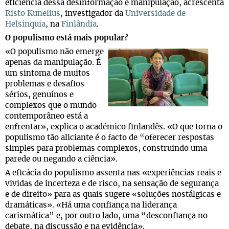
eficiência dessa desinformação e manipulação, acrescenta
Risto Kunelius
, investigador da
Universidade de
Helsínquia
, na
Finlândia
.
O populismo está mais popular?
«O populismo não emerge
apenas da manipulação. É
um sintoma de muitos
problemas e desafios
sérios, genuínos e
complexos que o mundo
contemporâneo está a
enfrentar», explica o académico finlandês. «O que torna o
populismo tão aliciante é o facto de “oferecer respostas
simples para problemas complexos, construindo uma
parede ou negando a ciência».
A eficácia do populismo assenta nas «experiências reais e
vividas de incerteza e de risco, na sensação de segurança
e de direito» para as quais sugere «soluções nostálgicas e
dramáticas». «Há uma confiança na liderança
carismática” e, por outro lado, uma “desconfiança no
debate, na discussão e na evidência».