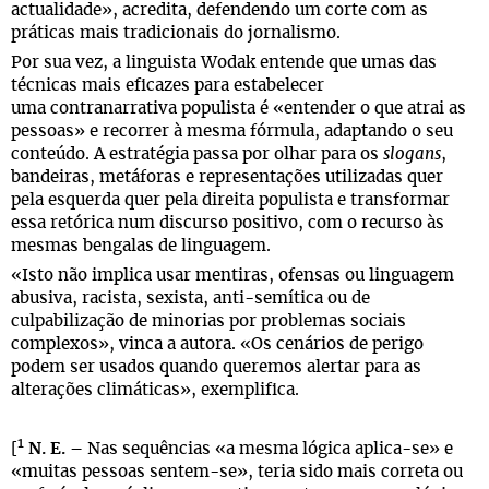
actualidade», acredita, defendendo um corte com as
práticas mais tradicionais do jornalismo.
Por sua vez, a linguista Wodak entende que umas das
técnicas mais eficazes para estabelecer
uma contranarrativa populista é «entender o que atrai as
pessoas» e recorrer à mesma fórmula, adaptando o seu
conteúdo. A estratégia passa por olhar para os
slogans
,
bandeiras, metáforas e representações utilizadas quer
pela esquerda quer pela direita populista e transformar
essa retórica num discurso positivo, com o recurso às
mesmas bengalas de linguagem.
«Isto não implica usar mentiras, ofensas ou linguagem
abusiva, racista, sexista, anti-semítica ou de
culpabilização de minorias por problemas sociais
complexos», vinca a autora. «Os cenários de perigo
podem ser usados quando queremos alertar para as
alterações climáticas», exemplifica.
1
[
N. E. –
Nas sequências «a mesma lógica aplica-se» e
«muitas pessoas sentem-se», teria sido mais correta ou