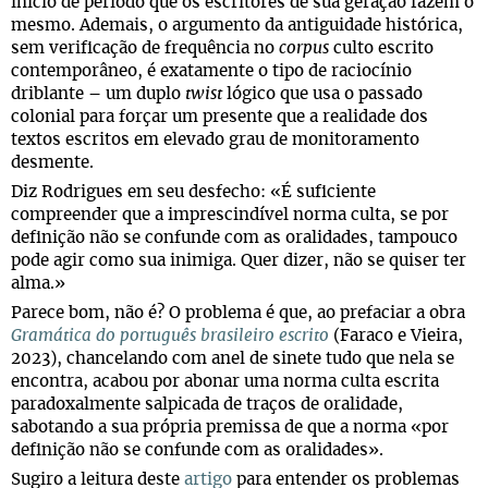
início de período que os escritores de sua geração fazem o
mesmo. Ademais, o argumento da antiguidade histórica,
sem verificação de frequência no
corpus
culto escrito
contemporâneo, é exatamente o tipo de raciocínio
driblante – um duplo
twist
lógico que usa o passado
colonial para forçar um presente que a realidade dos
textos escritos em elevado grau de monitoramento
desmente.
Diz Rodrigues em seu desfecho: «É suficiente
compreender que a imprescindível norma culta, se por
definição não se confunde com as oralidades, tampouco
pode agir como sua inimiga. Quer dizer, não se quiser ter
alma.»
Parece bom, não é? O problema é que, ao prefaciar a obra
Gramática do português brasileiro escrito
(Faraco e Vieira,
2023), chancelando com anel de sinete tudo que nela se
encontra, acabou por abonar uma norma culta escrita
paradoxalmente salpicada de traços de oralidade,
sabotando a sua própria premissa de que a norma «por
definição não se confunde com as oralidades».
Sugiro a leitura deste
artigo
para entender os problemas