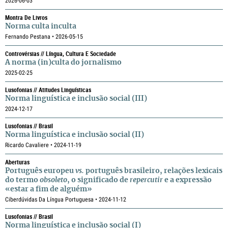
2026-06-03
Montra De Livros
Norma culta inculta
Fernando Pestana • 2026-05-15
Controvérsias // Língua, Cultura E Sociedade
A norma (in)culta do jornalismo
2025-02-25
Lusofonias // Atitudes Linguísticas
Norma linguística e inclusão social (III)
2024-12-17
Lusofonias // Brasil
Norma linguística e inclusão social (II)
Ricardo Cavaliere • 2024-11-19
Aberturas
Português europeu
vs.
português brasileiro, relações lexicais
do termo
obsoleto
, o significado de
repercutir
e a expressão
«estar a fim de alguém»
Ciberdúvidas Da Língua Portuguesa • 2024-11-12
Lusofonias // Brasil
Norma linguística e inclusão social (I)