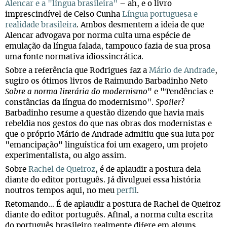
Alencar e a "língua brasileira"
– ah, e o livro
imprescindível de Celso Cunha
Língua portuguesa e
realidade brasileira
. Ambos desmentem a ideia de que
Alencar advogava por norma culta uma espécie de
emulação da língua falada, tampouco fazia de sua prosa
uma fonte normativa idiossincrática.
Sobre a referência que Rodrigues faz a
Mário de Andrade
,
sugiro os ótimos livros de Raimundo Barbadinho Neto
Sobre a norma literária do modernismo
" e "Tendências e
constâncias da língua do modernismo".
Spoiler
?
Barbadinho resume a questão dizendo que havia mais
rebeldia nos gestos do que nas obras dos modernistas e
que o próprio Mário de Andrade admitiu que sua luta por
"emancipação" linguística foi um exagero, um projeto
experimentalista, ou algo assim.
Sobre
Rachel de Queiroz
, é de aplaudir a postura dela
diante do editor português. Já divulguei essa história
noutros tempos aqui, no meu
perfil
.
Retomando... É de aplaudir a postura de Rachel de Queiroz
diante do editor português. Afinal, a norma culta escrita
do português brasileiro realmente difere em alguns