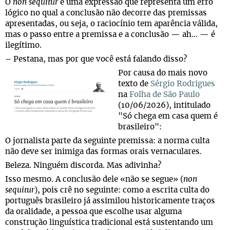
O
non sequitur
é uma expressão que representa um erro
lógico no qual a conclusão não decorre das premissas
apresentadas, ou seja, o raciocínio tem aparência válida,
mas o passo entre a premissa e a conclusão — ah... — é
ilegítimo.
– Pestana, mas por que você está falando disso?
Por causa do mais novo
texto de
Sérgio Rodrigues
na
Folha de São Paulo
(10/06/2026), intitulado
"Só chega em casa quem é
brasileiro":
O jornalista parte da seguinte premissa: a norma culta
não deve ser inimiga das formas orais vernaculares.
Beleza. Ninguém discorda. Mas adivinha?
Isso mesmo. A conclusão dele «não se segue» (
non
sequitur
), pois crê no seguinte: como a escrita culta do
português brasileiro já assimilou historicamente traços
da oralidade, a pessoa que escolhe usar alguma
construção linguística tradicional está sustentando um