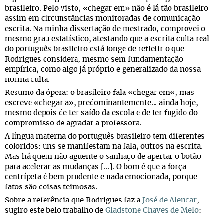
brasileiro. Pelo visto, «chegar em» não é lá tão brasileiro
assim em circunstâncias monitoradas de comunicação
escrita. Na minha dissertação de mestrado, comprovei o
mesmo grau estatístico, atestando que a escrita culta real
do português brasileiro está longe de refletir o que
Rodrigues considera, mesmo sem fundamentação
empírica, como algo já próprio e generalizado da nossa
norma culta.
Resumo da ópera: o brasileiro fala «chegar em«, mas
escreve «chegar a», predominantemente... ainda hoje,
mesmo depois de ter saído da escola e de ter fugido do
compromisso de agradar a professora.
A língua materna do português brasileiro tem diferentes
coloridos: uns se manifestam na fala, outros na escrita.
Mas há quem não aguente o sanhaço de apertar o botão
para acelerar as mudanças [...]. O bom é que a força
centrípeta é bem prudente e nada emocionada, porque
fatos são coisas teimosas.
Sobre a referência que Rodrigues faz a
José de Alencar
,
sugiro este belo trabalho de
Gladstone Chaves de Melo
: