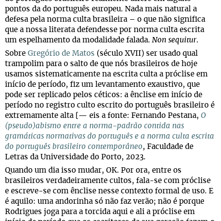
pontos da do português europeu. Nada mais natural a
defesa pela norma culta brasileira – o que não significa
que a nossa literata defendesse por norma culta escrita
um espelhamento da modalidade falada.
Non sequitur
.
Sobre
Gregório de Matos
(século XVII) ser usado qual
trampolim para o salto de que nós brasileiros de hoje
usamos sistematicamente na escrita culta a próclise em
início de período, fiz um levantamento exaustivo, que
pode ser replicado pelos céticos: a ênclise em início de
período no registro culto escrito do português brasileiro é
extremamente alta [— eis a fonte: Fernando Pestana,
O
(pseudo)abismo entre a norma-padrão contida nas
gramáticas normativas do português e a norma culta escrita
do português brasileiro contemporâneo
, Faculdade de
Letras da Universidade do Porto, 2023.
Quando um dia isso mudar, OK. Por ora, entre os
brasileiros verdadeiramente cultos, fala-se com próclise
e escreve-se com ênclise nesse contexto formal de uso. E
é aquilo: uma andorinha só não faz verão; não é porque
Rodrigues joga para a torcida aqui e ali a próclise em