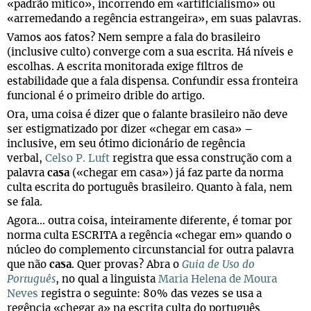
«padrão mítico», incorrendo em «artificialismo» ou
«arremedando a regência estrangeira», em suas palavras.
Vamos aos fatos? Nem sempre a fala do brasileiro
(inclusive culto) converge com a sua escrita. Há níveis e
escolhas. A escrita monitorada exige filtros de
estabilidade que a fala dispensa. Confundir essa fronteira
funcional é o primeiro drible do artigo.
Ora, uma coisa é dizer que o falante brasileiro não deve
ser estigmatizado por dizer «chegar em casa» –
inclusive, em seu ótimo dicionário de regência
verbal,
Celso P. Luft
registra que essa construção com a
palavra
casa
(«chegar em casa») já faz parte da norma
culta escrita do português brasileiro. Quanto à fala, nem
se fala.
Agora... outra coisa, inteiramente diferente, é tomar por
norma culta ESCRITA a regência «chegar em» quando o
núcleo do complemento circunstancial for outra palavra
que não
casa
. Quer provas? Abra o
Guia de Uso do
Português
, no qual a linguista
Maria Helena de Moura
Neves
registra o seguinte: 80% das vezes se usa a
regência «chegar a» na escrita culta do português