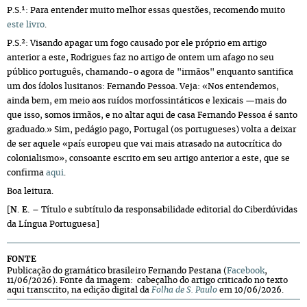
P.S.¹: Para entender muito melhor essas questões, recomendo muito
este livro
.
P.S.²: Visando apagar um fogo causado por ele próprio em artigo
anterior a este, Rodrigues faz no artigo de ontem um afago no seu
público português, chamando-o agora de "irmãos" enquanto santifica
um dos ídolos lusitanos: Fernando Pessoa. Veja: «Nos entendemos,
ainda bem, em meio aos ruídos morfossintáticos e lexicais —mais do
que isso, somos irmãos, e no altar aqui de casa Fernando Pessoa é santo
graduado.» Sim, pedágio pago, Portugal (os portugueses) volta a deixar
de ser aquele «país europeu que vai mais atrasado na autocrítica do
colonialismo», consoante escrito em seu artigo anterior a este, que se
confirma
aqui
.
Boa leitura.
[
N. E.
– Título e subtítulo da responsabilidade editorial do Ciberdúvidas
da Língua Portuguesa]
FONTE
Publicação do gramático brasileiro Fernando Pestana (
Facebook
,
11/06/2026). Fonte da imagem: cabeçalho do artigo criticado no texto
aqui transcrito, na edição digital da
Folha de S. Paulo
em 10/06/2026.