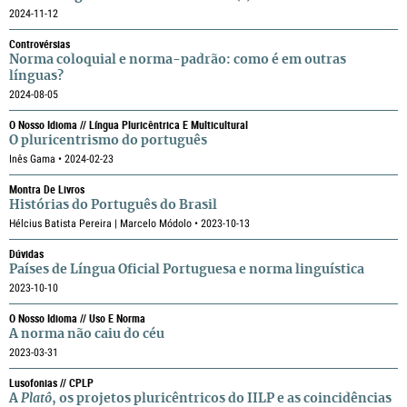
2024-11-12
Controvérsias
Norma coloquial e norma-padrão: como é em outras
línguas?
2024-08-05
O Nosso Idioma // Língua Pluricêntrica E Multicultural
O pluricentrismo do português
Inês Gama • 2024-02-23
Montra De Livros
Histórias do Português do Brasil
Hélcius Batista Pereira | Marcelo Módolo • 2023-10-13
Dúvidas
Países de Língua Oficial Portuguesa e norma linguística
2023-10-10
O Nosso Idioma // Uso E Norma
A norma não caiu do céu
2023-03-31
Lusofonias // CPLP
A
Platô
, os projetos pluricêntricos do IILP e as coincidências