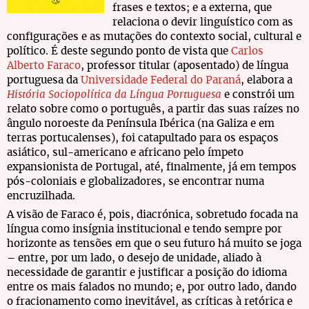
frases e textos; e a externa, que
relaciona o devir linguístico com as
configurações e as mutações do contexto social, cultural e
político. É deste segundo ponto de vista que
Carlos
Alberto Faraco
, professor titular (aposentado) de língua
portuguesa da
Universidade Federal do Paraná
, elabora a
História Sociopolítica da Língua Portuguesa
e constrói um
relato sobre como o português, a partir das suas raízes no
ângulo noroeste da Península Ibérica (na Galiza e em
terras portucalenses), foi catapultado para os espaços
asiático, sul-americano e africano pelo ímpeto
expansionista de Portugal, até, finalmente, já em tempos
pós-coloniais e globalizadores, se encontrar numa
encruzilhada.
A visão de Faraco é, pois, diacrónica, sobretudo focada na
língua como insígnia institucional e tendo sempre por
horizonte as tensões em que o seu futuro há muito se joga
– entre, por um lado, o desejo de unidade, aliado à
necessidade de garantir e justificar a posição do idioma
entre os mais falados no mundo; e, por outro lado, dando
o fracionamento como inevitável, as críticas à retórica e