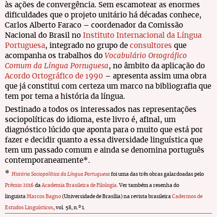
às ações de convergência. Sem escamotear as enormes
dificuldades que o projeto unitário há décadas conhece,
Carlos Alberto Faraco – coordenador da Comissão
Nacional do Brasil no
Instituto Internacional da Língua
Portuguesa
, integrado no grupo de
consultores
que
acompanha os trabalhos do
Vocabulário Ortográfico
Comum da Língua Portuguesa
, no âmbito da aplicação do
Acordo Ortográfico de 1990
– apresenta assim uma obra
que já constitui com certeza um marco na bibliografia que
tem por tema a história da língua.
Destinado a todos os interessados nas representações
sociopolíticas do idioma, este livro é, afinal, um
diagnóstico lúcido que aponta para o muito que está por
fazer e decidir quanto a essa diversidade linguística que
tem um passado comum e ainda se denomina português
contemporaneamente*.
*
História Sociopolítica da Língua Portuguesa
foi uma das três obras galardoadas pelo
Prêmio 2016
da
Academia Brasileira de Filologia
. Ver também a resenha do
linguista
Marcos Bagno
(Universidade de Brasília) na revista brasileira
Cadermos de
Estudos Linguísticos
, vol. 58, n.º 1.