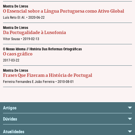
Montra De Livros
O Essencial sobre a Língua Portuguesa como Ativo Global
Luís Reto Et Al. •
2020-06-22
Montra De Livros
Da Portugalidade à Lusofonia
Vitor Sousa •
2019-02-13
O Nosso Idioma // História Das Reformas Ortográficas
O caos gráfico
2017-03-22
Montra De Livros
Frases Que Fizeram a História de Portugal
Ferreira Fernandes E João Ferreira •
2010-08-01
Artigos
Dúvidas
Atualidades