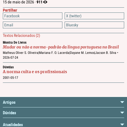
911
15 de maio de 2026 ·
Partilhar
Facebook
X (twitter)
Email
Bluesky
Textos Relacionados
(2)
Montra De Livros
Mudar ou não a norma-padrão da língua portuguesa no Brasil
Matheus Oliver S. Oliveira|Mariana F. O. Lacerda|Dayane M. Lemos|Jacson B. Silva •
2026-07-24
Dúvidas
A norma culta e os profissionais
2001-05-17
Artigos
Dúvidas
Atualidades