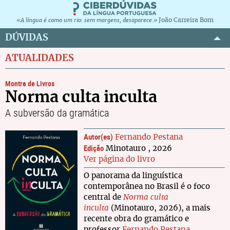
João Carreira Bom
«A língua é como um rio: sem margens, desaparece.»
DÚVIDAS
ATUALIDADES
Montra de Livros
Norma culta inculta
A subversão da gramática
Autor(es)
Fernando Pestana
Edição
Minotauro , 2026
Ver página do livro
O panorama da linguística
contemporânea no Brasil é o foco
central de
Norma culta
inculta
(Minotauro, 2026), a mais
recente obra do gramático e
professor
Fernando Pestana
.