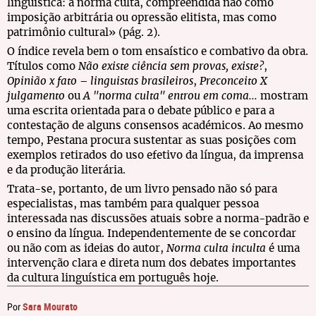
linguística: a norma culta, compreendida não como
imposição arbitrária ou opressão elitista, mas como
patrimônio cultural» (pág. 2).
O índice revela bem o tom ensaístico e combativo da obra.
Títulos como
Não existe ciência sem provas, existe?
,
Opinião x fato – linguistas brasileiros
,
Preconceito X
julgamento
ou
A "norma culta" entrou em coma...
mostram
uma escrita orientada para o debate público e para a
contestação de alguns consensos académicos. Ao mesmo
tempo, Pestana procura sustentar as suas posições com
exemplos retirados do uso efetivo da língua, da imprensa
e da produção literária.
Trata-se, portanto, de um livro pensado não só para
especialistas, mas também para qualquer pessoa
interessada nas discussões atuais sobre a norma-padrão e
o ensino da língua. Independentemente de se concordar
ou não com as ideias do autor,
Norma culta inculta
é uma
intervenção clara e direta num dos debates importantes
da cultura linguística em português hoje.
Sara Mourato
Por