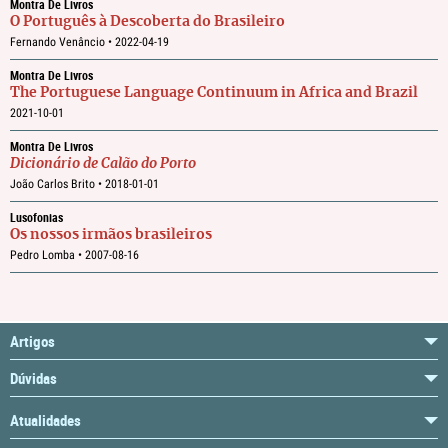
Montra De Livros
O Português à Descoberta do Brasileiro
Fernando Venâncio •
2022-04-19
Montra De Livros
The Portuguese Language Continuum in Africa and Brazil
2021-10-01
Montra De Livros
Dicionário de Calão do Porto
João Carlos Brito •
2018-01-01
Lusofonias
Os nossos irmãos brasileiros
Pedro Lomba •
2007-08-16
Artigos
Dúvidas
Atualidades