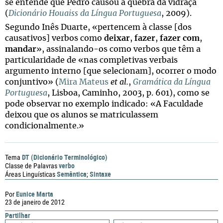
se entende que Pedro causou a quebra da vidraça
(
Dicionário Houaiss da Língua Portuguesa
, 2009).
Segundo Inês Duarte, «pertencem à classe [dos
causativos] verbos como
deixar
,
fazer
,
fazer com
,
mandar
», assinalando-os como verbos que têm a
particularidade de «nas completivas verbais
argumento interno [que selecionam], ocorrer o modo
conjuntivo» (
Mira Mateus
et al.
,
Gramática da Língua
Portuguesa
, Lisboa, Caminho, 2003, p. 601), como se
pode observar no exemplo indicado: «A Faculdade
deixou que os alunos se matriculassem
condicionalmente.»
DT (Dicionário Terminológico)
Tema
verbo
Classe de Palavras
Semântica
Sintaxe
Áreas Linguísticas
;
Eunice Marta
Por
23 de janeiro de 2012
Partilhar