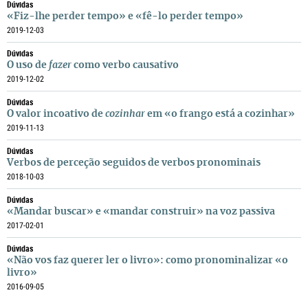
Dúvidas
«Fiz-lhe perder tempo» e «fê-lo perder tempo»
2019-12-03
Dúvidas
O uso de
fazer
como verbo causativo
2019-12-02
Dúvidas
O valor incoativo de
cozinhar
em «o frango está a cozinhar»
2019-11-13
Dúvidas
Verbos de perceção seguidos de verbos pronominais
2018-10-03
Dúvidas
«Mandar buscar» e «mandar construir» na voz passiva
2017-02-01
Dúvidas
«Não vos faz querer ler o livro»: como pronominalizar «o
livro»
2016-09-05