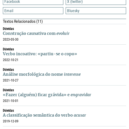
Facebook
X (twitter)
Email
Bluesky
Textos Relacionados
(11)
Dúvidas
Construção causativa com
evoluir
2023-05-30
Dúvidas
Verbo incoativo: «partiu-se o copo»
2022-10-21
Dúvidas
Análise morfológica do nome
interesse
2021-10-27
Dúvidas
«Fazer (alguém) ficar grávida» e
engravidar
2021-10-01
Dúvidas
A classificação semântica do verbo
acusar
2019-12-09