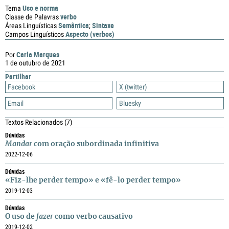
Uso e norma
Tema
verbo
Classe de Palavras
Semântica
Sintaxe
Áreas Linguísticas
;
Aspecto (verbos)
Campos Linguísticos
Carla Marques
Por
1 de outubro de 2021
Partilhar
Facebook
X (twitter)
Email
Bluesky
Textos Relacionados
(7)
Dúvidas
Mandar
com oração subordinada infinitiva
2022-12-06
Dúvidas
«Fiz-lhe perder tempo» e «fê-lo perder tempo»
2019-12-03
Dúvidas
O uso de
fazer
como verbo causativo
2019-12-02