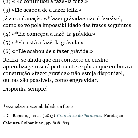
(2) «Ele continuou a fazê-la feliz.»
(3) «Ele acabou de a fazer feliz.»
Já a combinação «*fazer grávida» não é faseável,
como se vê pela impossibilidade das frases seguintes:
(4) «*Ele começou a fazê-la grávida.»
(5) «*Ele está a fazê-la grávida.»
(6) «*Ele acabou de a fazer grávida.»
Refira-se ainda que em contexto de ensino-
aprendizagem será pertinente explicar que embora a
construção «fazer grávida» não esteja disponível,
outras são possíveis, como
engravidar
.
Disponha sempre!
*assinala a inaceitabilidade da frase.
1. Cf. Raposo, J. et al. (2013).
Gramática do Português
. Fundação
Calouste Gulbenkian, pp. 608-613.