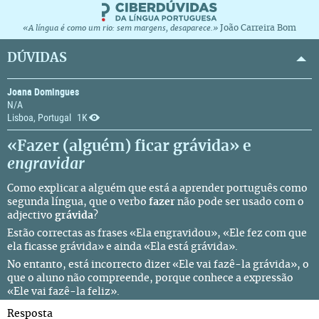
João Carreira Bom
«A língua é como um rio: sem margens, desaparece.»
DÚVIDAS
Joana Domingues
N/A
Lisboa, Portugal
1K
«Fazer (alguém) ficar grávida» e
engravidar
Como explicar a alguém que está a aprender português como
segunda língua, que o verbo
fazer
não pode ser usado com o
adjectivo
grávida
?
Estão correctas as frases «Ela engravidou», «Ele fez com que
ela ficasse grávida» e ainda «Ela está grávida».
No entanto, está incorrecto dizer «Ele vai fazê-la grávida», o
que o aluno não compreende, porque conhece a expressão
«Ele vai fazê-la feliz».
Resposta