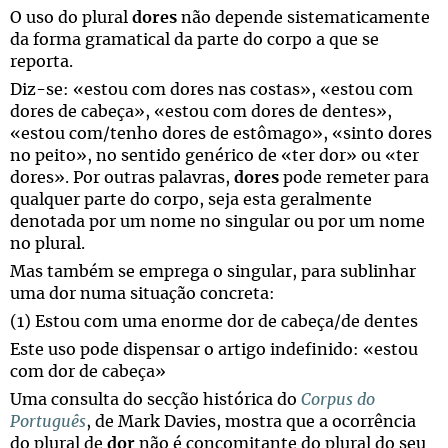
O uso do plural
dores
não depende sistematicamente
da forma gramatical da parte do corpo a que se
reporta.
Diz-se: «estou com dores nas costas», «estou com
dores de cabeça», «estou com dores de dentes»,
«estou com/tenho dores de estômago», «sinto dores
no peito», no sentido genérico de «ter dor» ou «ter
dores». Por outras palavras,
dores
pode remeter para
qualquer parte do corpo, seja esta geralmente
denotada por um nome no singular ou por um nome
no plural.
Mas também se emprega o singular, para sublinhar
uma dor numa situação concreta:
(1) Estou com uma enorme dor de cabeça/de dentes
Este uso pode dispensar o artigo indefinido: «estou
com dor de cabeça»
Uma consulta do secção histórica do
Corpus do
Português
, de Mark Davies, mostra que a ocorrência
do plural de
dor
não é concomitante do plural do seu