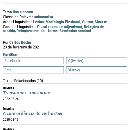
Uso e norma
Tema
substantivo
Classe de Palavras
Léxico
Morfologia Flexional
Outros
Sintaxe
Áreas Linguísticas
;
;
;
Plural (nomes e adjectivos)
Relações de
Campos Linguísticos
;
sentido/Relações sentido - forma
Semântica nominal
;
Carlos Rocha
Por
23 de fevereiro de 2021
Partilhar
Facebook
X (twitter)
Email
Bluesky
Textos Relacionados
(10)
Dúvidas
Transtorno
e
transtornos
2022-05-24
Dúvidas
A concordância do verbo
doer
2020-01-15
Dúvidas