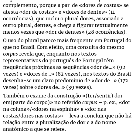
complemento, porque a par de «dores de costas» se
atesta «dor de costas» e «dores de dentes» (11
ocorrências), que inclui o plural
dores
, associado a
outro plural,
dentes
, e chega a figurar textualmente
menos vezes que «dor de dentes» (28 ocorrências).
O uso do plural parece mais frequente em Portugal do
que no Brasil. Com efeito, uma consulta do mesmo
corpus
revela que, enquanto nos textos
representativos do português de Portugal têm
frequências próximas as sequências «dor de...» (92
vezes) e «dores de...» (82 vezes), nos textos do Brasil
desenha-se um claro predomínio de «dor de...» (172
vezes) sobre «dores de...» (39 vezes).
Também o exame da construção «(ter/sentir) dor
em(parte do corpo)» no referido
corpus
– p. ex., «dor
na coluna»/«dores na espinha» e «dor nas
costas/dores nas costas» – leva a concluir que não há
relação entre a pluralização de
dor
e a do nome
anatómico a que se refere.