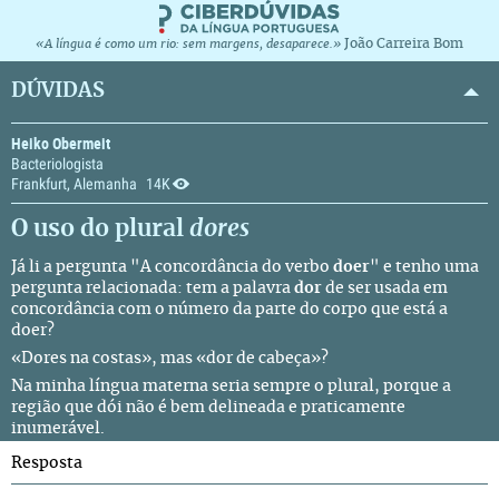
João Carreira Bom
«A língua é como um rio: sem margens, desaparece.»
DÚVIDAS
Heiko Obermeit
Bacteriologista
Frankfurt, Alemanha
14K
O uso do plural
dores
Já li a pergunta "
A concordância do verbo
doer
" e tenho uma
pergunta relacionada: tem a palavra
dor
de ser usada em
concordância com o número da parte do corpo que está a
doer?
«Dores na costas», mas «dor de cabeça»?
Na minha
língua materna
seria sempre o plural, porque a
região que dói não é bem delineada e praticamente
inumerável.
Resposta