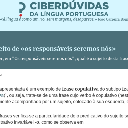
«A língua é como um rio: sem margens, desaparece.»
João Carreira Bo
eito de «os responsáveis seremos nós»
or, em "Os responsáveis seremos nós", qual é o sujeito desta fras
ta
 apresentada é um exemplo de
do subtipo
frase copulativa
fr
1
)
, ou seja, trata-se de uma frase cujo verbo é copulativo (ne
va
ente acompanhado por um sujeito, colocado à sua esquerda, e 
frases verifica-se a particularidade de o predicativo do sujeito 
rativo invariável -
, como se observa em:
o