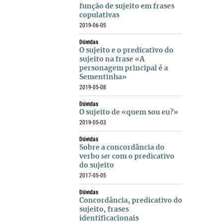
função de sujeito em frases
copulativas
2019-06-05
Dúvidas
O sujeito e o predicativo do
sujeito na frase «A
personagem principal é a
Sementinha»
2019-05-08
Dúvidas
O sujeito de «quem sou eu?»
2019-05-03
Dúvidas
Sobre a concordância do
verbo
ser
com o predicativo
do sujeito
2017-05-05
Dúvidas
Concordância, predicativo do
sujeito, frases
identificacionais