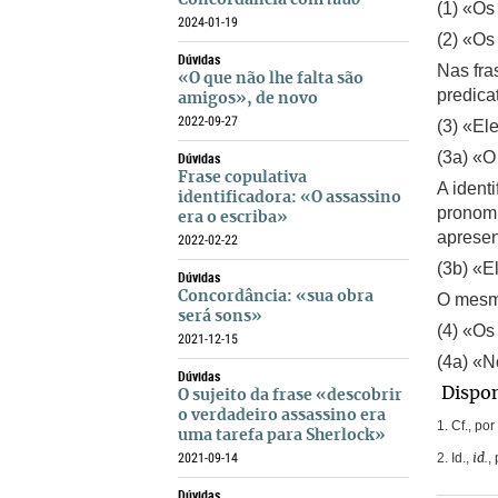
Concordância com
tudo
(1) «Os
2024-01-19
(2) «Os
Dúvidas
Nas fra
«O que não lhe falta são
predica
amigos», de novo
2022-09-27
(3) «El
(3a) «O 
Dúvidas
Frase copulativa
A ident
identificadora: «O assassino
pronomi
era o escriba»
apresen
2022-02-22
(3b) «E
Dúvidas
Concordância: «sua obra
O mesmo
será sons»
(4) «Os
2021-12-15
(4a) «N
Dúvidas
Dispo
O sujeito da frase «descobrir
o verdadeiro assassino era
1. Cf., p
uma tarefa para Sherlock»
2021-09-14
2. Id.,
,
id.
Dúvidas