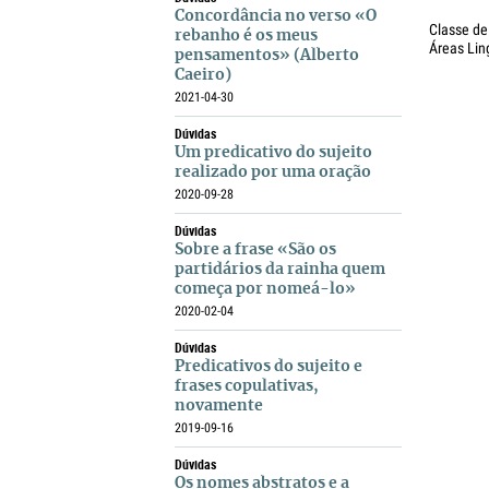
Concordância no verso «O
Classe de
rebanho é os meus
Áreas Lin
pensamentos» (Alberto
Caeiro)
2021-04-30
Dúvidas
Um predicativo do sujeito
realizado por uma oração
2020-09-28
Dúvidas
Sobre a frase «São os
partidários da rainha quem
começa por nomeá-lo»
2020-02-04
Dúvidas
Predicativos do sujeito e
frases copulativas,
novamente
2019-09-16
Dúvidas
Os nomes abstratos e a