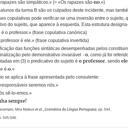
 rapazes são simpáticos.» (= «Os rapazes são-
.»)
no
 alunos da turma B são os culpados deste incidente, mas tam
ses copulativas pode verificar-se uma inversão entre o sujeito, q
tivo do sujeito, que aparece à esquerda. Esta estrutura design
e é o professor.» (frase copulativa canónica)
professor é ele.» (frase copulativa invertida)
ificação das funções sintáticas desempenhadas pelos constituin
nalização pelo demonstrativo invariável
, como já foi referi
-o
tadas em (3) o predicativo do sujeito é
, sendo
o professor
ele
le é-
.»
o
 se aplica à frase apresentada pelo consulente:
 responsáveis seremos nós.»
ós sê-lo-emos.»
nha sempre!
or exemplo, Mira Mateus
. pp. 544.
et al.,
Gramática da Língua Portuguesa
 p. 545-546.