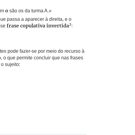
bém
são os da turma A.»
o
ue passa a aparecer à direita, e o
2
a-se
:
frase copulativa invertida
tes pode fazer-se por meio do recurso à
do, o que permite concluir que nas frases
o sujeito: