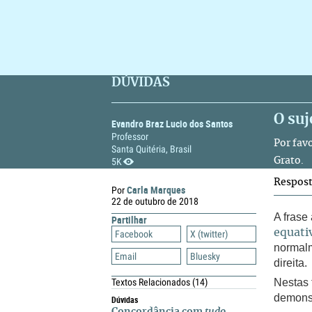
DÚVIDAS
O suj
Evandro Braz Lucio dos Santos
Professor
Por fav
Santa Quitéria, Brasil
5K
Grato.
Respos
Carla Marques
Por
22 de outubro de 2018
A frase
Partilhar
equati
Facebook
X (twitter)
normalm
Email
Bluesky
direita.
Textos Relacionados
(14)
Nestas 
demonst
Dúvidas