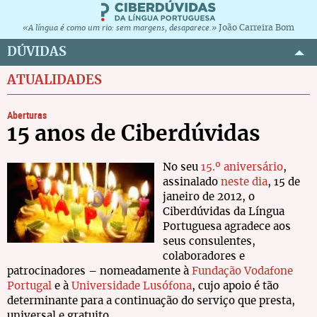
João Carreira Bom
«A língua é como um rio: sem margens, desaparece.»
DÚVIDAS
ATUALIDADES
Aberturas
15 anos de Ciberdúvidas
No seu
15.º aniversário
,
assinalado
neste dia
, 15 de
janeiro de 2012, o
Ciberdúvidas da Língua
Portuguesa agradece aos
seus consulentes,
colaboradores e
patrocinadores – nomeadamente à
Fundação Vodafone
Portugal
e à
Universidade Lusófona
, cujo apoio é tão
determinante para a continuação do serviço que presta,
universal e gratuito.