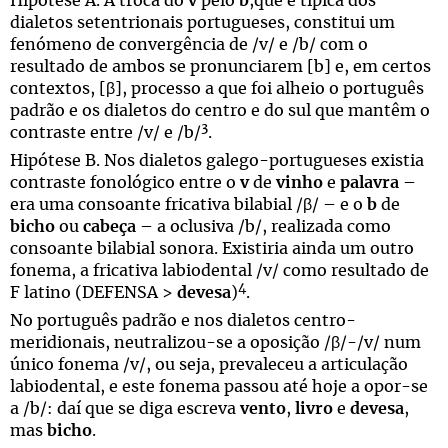
Hipótese A. A troca do
v
pelo
b
,que é típica dos
dialetos setentrionais portugueses, constitui um
fenómeno de convergência de /v/ e /b/ com o
resultado de ambos se pronunciarem [b] e, em certos
contextos, [β], processo a que foi alheio o português
padrão e os dialetos do centro e do sul que mantêm o
3
contraste entre /v/ e /b/
.
Hipótese B. Nos dialetos galego-portugueses existia
contraste fonológico entre o
v
de
vinho
e
palavra
–
era uma consoante fricativa bilabial /β/ – e o
b
de
bicho
ou
cabeça
– a oclusiva /b/, realizada como
consoante bilabial sonora. Existiria ainda um outro
fonema, a fricativa labiodental /v/ como resultado de
4
F latino (DEFENSA >
devesa
)
.
No português padrão e nos dialetos centro-
meridionais, neutralizou-se a oposição /β/-/v/ num
único fonema /v/, ou seja, prevaleceu a articulação
labiodental, e este fonema passou até hoje a opor-se
a /b/: daí que se diga escreva
vento
,
livro
e
devesa
,
mas
bicho
.