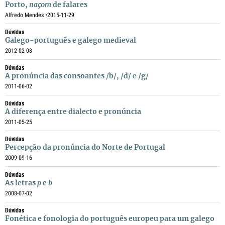
Porto,
naçom
de falares
Alfredo Mendes •
2015-11-29
Dúvidas
Galego-português e galego medieval
2012-02-08
Dúvidas
A pronúncia das consoantes /b/, /d/ e /g/
2011-06-02
Dúvidas
A diferença entre dialecto e pronúncia
2011-05-25
Dúvidas
Percepção da pronúncia do Norte de Portugal
2009-09-16
Dúvidas
As letras
p
e
b
2008-07-02
Dúvidas
Fonética e fonologia do português europeu para um galego