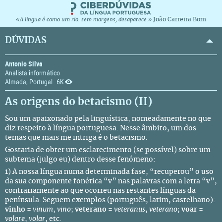
João Carreira Bom
«A língua é como um rio: sem margens, desaparece.»
DÚVIDAS
Antonio Silva
Analista informático
Almada, Portugal
6K
As origens do betacismo (II)
Sou um apaixonado pela linguística, nomeadamente no que
diz respeito à língua portuguesa. Nesse âmbito, um dos
temas que mais me intriga é o betacismo.
Gostaria de obter um esclarecimento (se possível) sobre um
subtema (julgo eu) dentro desse fenómeno:
1) A nossa língua numa determinada fase, “recuperou” o uso
da sua componente fonética “v” nas palavras com a letra “v”,
contrariamente ao que ocorreu nas restantes línguas da
península. Seguem exemplos (português, latim, castelhano):
vinho
=
vinum
,
vino
;
veterano
=
veteranus
,
veterano
;
voar
=
volare
,
volar
, etc.