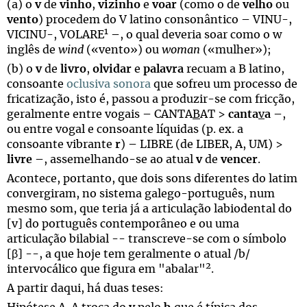
(a) o
v
de
vinho
,
vizinho
e
voar
(como o de
velho
ou
vento
) procedem do V latino consonântico – VINU-,
1
VICINU-, VOLARE
–, o qual deveria soar como o w
inglês de
wind
(«vento») ou
woman
(«mulher»);
(b) o
v
de
livro
,
olvidar
e
palavra
recuam a B latino,
consoante
oclusiva sonora
que sofreu um processo de
fricatização, isto é, passou a produzir-se com fricção,
geralmente entre vogais – CANTA
B
AT >
canta
v
a
–,
ou entre vogal e consoante líquidas (p. ex. a
consoante vibrante
r
) – LIBRE (de LIBER, A, UM) >
livre
–, assemelhando-se ao atual
v
de
vencer
.
Acontece, portanto, que dois sons diferentes do latim
convergiram, no sistema galego-português, num
mesmo som, que teria já a articulação labiodental do
[v] do português contemporâneo e ou uma
articulação bilabial -- transcreve-se com o símbolo
[β] --, a que hoje tem geralmente o atual /b/
2
intervocálico que figura em "abalar"
.
A partir daqui, há duas teses: