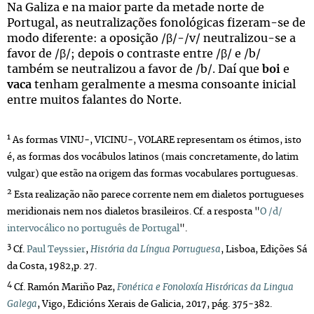
Na Galiza e na maior parte da metade norte de
Portugal, as neutralizações fonológicas fizeram-se de
modo diferente: a oposição /β/-/v/ neutralizou-se a
favor de /β/; depois o contraste entre /β/ e /b/
também se neutralizou a favor de /b/. Daí que
boi
e
vaca
tenham geralmente a mesma consoante inicial
entre muitos falantes do Norte.
1
As formas VINU-, VICINU-, VOLARE representam os étimos, isto
é, as formas dos vocábulos latinos (mais concretamente, do latim
vulgar) que estão na origem das formas vocabulares portuguesas.
2
Esta realização não parece corrente nem em dialetos portugueses
meridionais nem nos dialetos brasileiros. Cf. a resposta "
O /d/
intervocálico no português de Portugal
".
3
Cf.
Paul Teyssier
,
História da Língua Portuguesa
, Lisboa, Edições Sá
da Costa, 1982,p. 27.
4
Cf. Ramón Mariño Paz,
Fonética e Fonoloxía Históricas da Lingua
Galega
, Vigo, Edicións Xerais de Galicia, 2017, pág. 375-382.