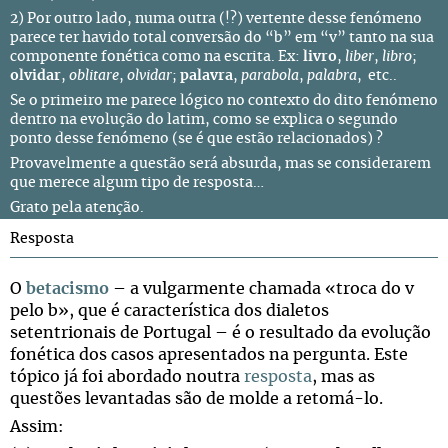
2) Por outro lado, numa outra (!?) vertente desse fenómeno
parece ter havido total conversão do “b” em “v” tanto na sua
componente fonética como na escrita. Ex:
livro
,
liber
,
libro
;
olvidar
,
oblitare
,
olvidar
;
palavra
,
parabola
,
palabra
, etc..
Se o primeiro me parece lógico no contexto do dito fenómeno
dentro na evolução do latim, como se explica o segundo
ponto desse fenómeno (se é que estão relacionados) ?
Provavelmente a questão será absurda, mas se considerarem
que merece algum tipo de resposta…
Grato pela atenção.
Resposta
O
betacismo
– a vulgarmente chamada «troca do v
pelo b», que é característica dos dialetos
setentrionais de Portugal – é o resultado da evolução
fonética dos casos apresentados na pergunta. Este
tópico já foi abordado noutra
resposta
, mas as
questões levantadas são de molde a retomá-lo.
Assim: