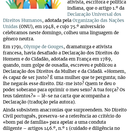
ativista, escritora e política
indiana, que o artigo 1.º da
Declaração Universal dos
Direitos Humanos
, adotada pela
Organização das Nações
Unidas
(ONU), em 1948, e cujo 75.º aniversário
celebramos neste domingo, colheu uma linguagem de
género neutra.
Em 1791,
Olympe de Gouges
, dramaturga e ativista
francesa, havia desafiado a Declaração dos Direitos do
Homem e do Cidadão, adotada em França em 1789,
quando, num golpe de ousadia, escreveu e publicou a
Declaração dos Direitos da Mulher e da Cidadã. «Homem,
és capaz de ser justo? É uma mulher que te pergunta; não
lhe negarás esse direito. Diz-me isto? Quem te deu o
poder soberano para oprimir o meu sexo? A tua força? Os
teus talentos?» – lê-se na carta que acompanha a
Declaração (tradução pela autora).
Ainda subsistem anacronias que surpreendem. No Direito
Civil português, preserva-se a referência ao critério do
«bom pai de família» para apelar a uma conduta
diligente – artigos 146.º, n.º 1 (cuidado e diligência no