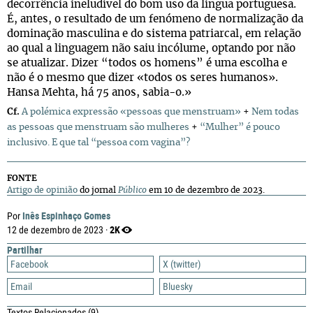
decorrência ineludível do bom uso da língua portuguesa.
É, antes, o resultado de um fenómeno de normalização da
dominação masculina e do sistema patriarcal, em relação
ao qual a linguagem não saiu incólume, optando por não
se atualizar. Dizer “todos os homens” é uma escolha e
não é o mesmo que dizer «todos os seres humanos».
Hansa Mehta, há 75 anos, sabia-o.»
Cf.
A polémica expressão «pessoas que menstruam»
+
Nem todas
as pessoas que menstruam são mulheres
+
“Mulher” é pouco
inclusivo. E que tal “pessoa com vagina”?
FONTE
Artigo de opinião
do jornal
Público
em 10 de dezembro de 2023.
Inês Espinhaço Gomes
Por
2K
12 de dezembro de 2023 ·
Partilhar
Facebook
X (twitter)
Email
Bluesky
Textos Relacionados
(9)