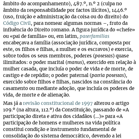
âmbito do acompanhamento), 487.º, n.º 2 (culpa no
âmbito da responsabilidade por factos ilícitos), 1446.º
(uso, fruição e administração da coisa ou do direito) do
Código Civil
, para nomear algumas normas –, fruto da
influência do Direito romano. A figura jurídica do «chefe»
ou «pai de família» ou, em latim,
paterfamilias
encabeçava a família (associação jurídica, composta por
este, os filhos e filhas, a mulher e os escravos) e exercia,
sobre todos os seus membros, poderes (
potestas
) quase
ilimitados: o poder marital (
manus
), exercido em relação à
mulher casada, que incluía o poder de vida e de morte, de
castigo e de repúdio; o poder paternal (
patria potestas
),
exercido sobre filhos e filhas, nascidos na constância do
casamento ou mediante adoção, que incluía os poderes de
vida, de morte e de alienação.
Mas já a
revisão constitucional de 1997
alterou o artigo
109.º (na altura, 112.º) da Constituição, passando de «A
participação direta e ativa dos cidadãos (...)» para «A
participação de homens e mulheres na vida política
constitui condição e instrumento fundamental de
consolidação do sistema democrático, devendo a lei