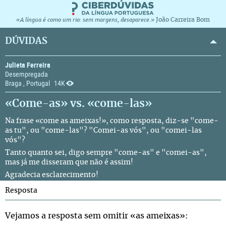
João Carreira Bom
«A língua é como um rio: sem margens, desaparece.»
DÚVIDAS
Julieta Ferreira
Desempregada
Braga , Portugal
14K
«Come-as» vs. «come-las»
Na frase «come as ameixas!», como resposta, diz-se "come-
as tu", ou "come-las"? "Comei-as vós", ou "comei-las
vós"?
Tanto quanto sei, digo sempre "come-as" e "comei-as",
mas já me disseram que não é assim!
Agradecia esclarecimento!
Resposta
Vejamos a resposta sem omitir «as ameixas»: