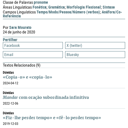
pronome
Classe de Palavras
Fonética
Gramática
Morfologia Flexional
Sintaxe
Áreas Linguísticas
;
;
;
Tempo/Modo/Pessoa/Número (verbos)
Anáfora/Co-
Campos Linguísticos
;
Referência
Sara Mourato
Por
24 de junho de 2020
Partilhar
Facebook
X (twitter)
Email
Bluesky
Textos Relacionados
(9)
Dúvidas
«Copia-o» e «copia-lo»
2024-04-12
Dúvidas
Mandar
com oração subordinada infinitiva
2022-12-06
Dúvidas
«Fiz-lhe perder tempo» e «fê-lo perder tempo»
2019-12-03