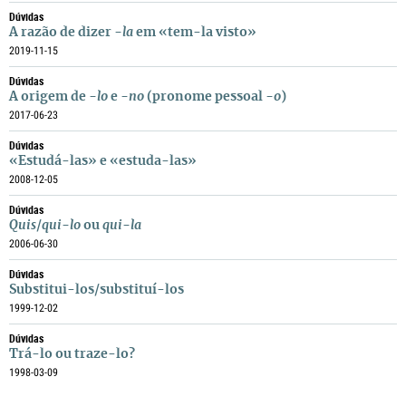
Dúvidas
A razão de dizer
-la
em «tem-la visto»
2019-11-15
Dúvidas
A origem de
-lo
e
-no
(pronome pessoal
-o
)
2017-06-23
Dúvidas
«Estudá-las» e «estuda-las»
2008-12-05
Dúvidas
Quis
/
qui-lo
ou
qui-la
2006-06-30
Dúvidas
Substitui-los/substituí-los
1999-12-02
Dúvidas
Trá-lo ou traze-lo?
1998-03-09