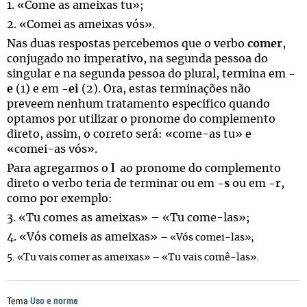
1. «Come as ameixas tu»;
2. «Comei as ameixas vós».
Nas duas respostas percebemos que o verbo
comer
,
conjugado no imperativo, na segunda pessoa do
singular e na segunda pessoa do plural, termina em
-
e
(1) e em
-ei
(2). Ora, estas terminações não
preveem nenhum tratamento especifico quando
optamos por utilizar o pronome do complemento
direto, assim, o correto será: «come-as tu» e
«comei-as vós».
Para agregarmos o
l
ao pronome do complemento
direto o verbo teria de terminar ou em
-s
ou em
-r
,
como por exemplo:
3. «Tu comes as ameixas» – «Tu come-las»;
4. «Vós comeis as ameixas»
– «Vós comei-las»;
5. «Tu vais comer as ameixas»
– «Tu vais comê-las».
Uso e norma
Tema