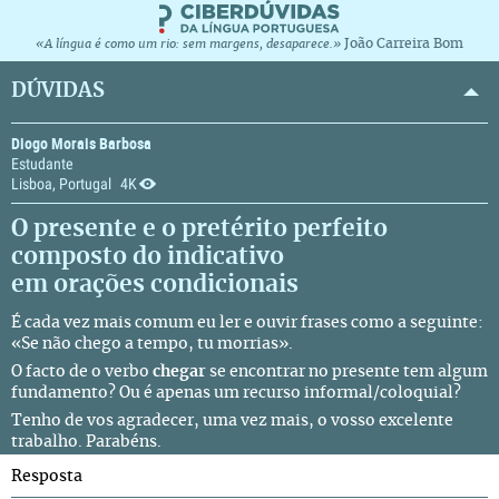
João Carreira Bom
«A língua é como um rio: sem margens, desaparece.»
DÚVIDAS
Diogo Morais Barbosa
Estudante
Lisboa, Portugal
4K
O presente e o pretérito perfeito
composto do indicativo
em orações condicionais
É cada vez mais comum eu ler e ouvir frases como a seguinte:
«Se não chego a tempo, tu morrias».
O facto de o verbo
chegar
se encontrar no presente tem algum
fundamento? Ou é apenas um recurso informal/coloquial?
Tenho de vos agradecer, uma vez mais, o vosso excelente
trabalho. Parabéns.
Resposta