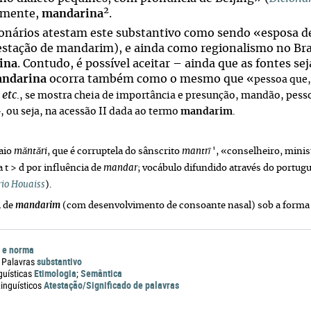
2
amente,
mandarina
.
ionários atestam este substantivo como sendo «esposa d
testação de mandarim), e ainda como regionalismo no Br
ina
. Contudo, é possível aceitar – ainda que as fontes se
ndarina
ocorra também como o mesmo que «
pessoa que,
etc
s
., se mostra cheia de importância e presunção, mandão, pes
, ou seja, na acessão II dada ao termo
mandarim
.
aio
măntări
, que é corruptela do sânscrito
mantrī
', «conselheiro, minis
t > d por influência de
mandar
; vocábulo difundido através do portug
rio Houaiss
).
l de
mandarim
(com desenvolvimento de consoante nasal) sob a form
 e norma
substantivo
 Palavras
Etimologia
Semântica
guísticas
;
Atestação/Significado de palavras
nguísticos