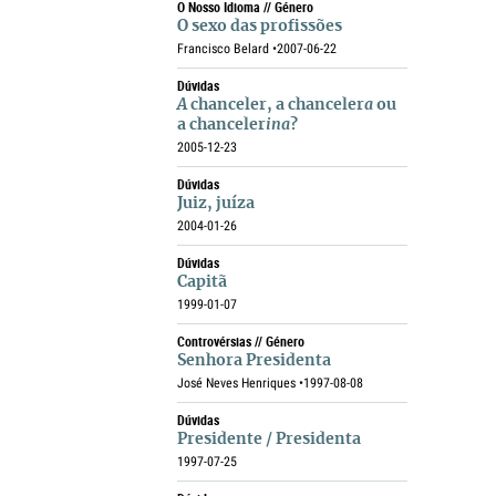
O Nosso Idioma // Género
O sexo das profissões
Francisco Belard •
2007-06-22
Dúvidas
A
chanceler, a chanceler
a
ou
a chanceler
ina
?
2005-12-23
Dúvidas
Juiz, juíza
2004-01-26
Dúvidas
Capitã
1999-01-07
Controvérsias // Género
Senhora Presidenta
José Neves Henriques •
1997-08-08
Dúvidas
Presidente / Presidenta
1997-07-25