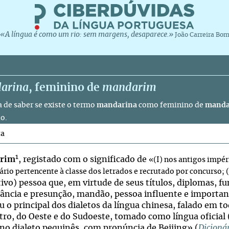
«A língua é como um rio: sem margens, desaparece.»
João Carreira Bo
arina
, feminino de
mandarim
a de saber se existe o termo
mandarina
como feminino de
manda
o.
ta
1
rim
, registado com o significado de
«(I) nos antigos impér
rio pertencente à classe dos letrados e recrutado por concurso; (I
tivo) pessoa que, em virtude de seus títulos, diplomas, f
ância e presunção, mandão, pessoa influente e important
u o principal dos dialetos da língua chinesa, falado em t
tro, do Oeste e do Sudoeste, tomado como língua oficial
 no dialeto pequinês, com pronúncia de Beijing» (
Dicioná