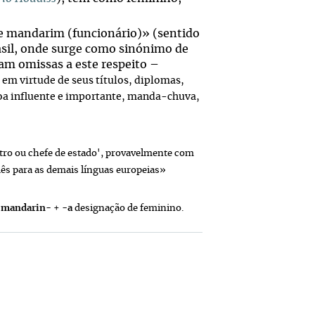
e mandarim (funcionário)» (sentido
asil, onde surge como sinónimo de
jam omissas a este respeito –
 em virtude de seus títulos, diplomas,
soa influente e importante, manda-chuva,
tro ou chefe de estado', provavelmente com
uês para as demais línguas europeias»
a
mandarin
- +
-
a
designação de feminino.