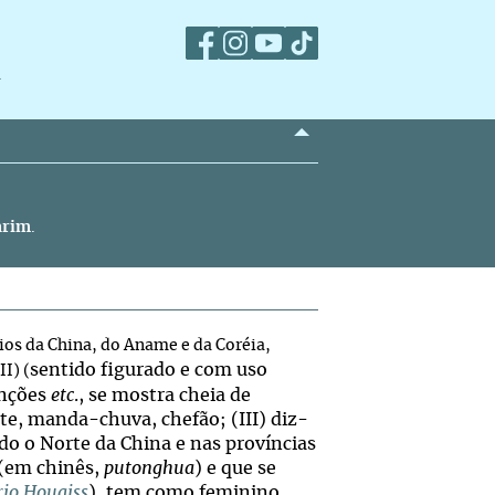
m
rim
.
ios da China, do Aname e da Coréia,
sentido figurado e com uso
I) (
unções
etc
., se mostra cheia de
e, manda-chuva, chefão; (III) diz-
odo o Norte da China e nas províncias
 (em chinês,
putonghua
) e que se
rio Houaiss
), tem como feminino,