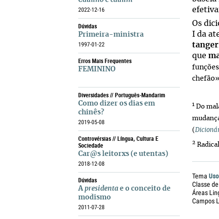
Caulino
e
caulim
efetiv
2022-12-16
Os dic
Dúvidas
I da a
Primeira-ministra
1997-01-22
tanger
que
ma
Erros Mais Frequentes
funçõe
FEMININO
chefão»
Diversidades // Português-Mandarim
Como dizer os dias em
1
Do mal
chinês?
mudança 
2019-05-08
(
Dicioná
Controvérsias // Língua, Cultura E
2
Sociedade
Radica
Car@s leitorxs (e utentas)
2018-12-08
Uso
Tema
Dúvidas
Classe de
A
presidenta
e o conceito de
Áreas Lin
modismo
Campos Li
2011-07-28