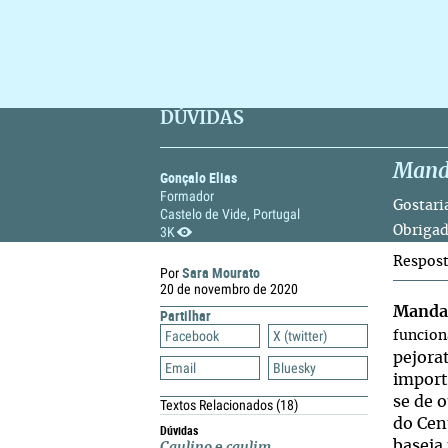
DÚVIDAS
Mand
Gonçalo Elias
Formador
Gostari
Castelo de Vide, Portugal
3K
Obrigad
Respos
Sara Mourato
Por
20 de novembro de 2020
Manda
Partilhar
Facebook
X (twitter)
funcioná
pejora
Email
Bluesky
import
se de o
Textos Relacionados
(18)
do Cen
Dúvidas
baseia