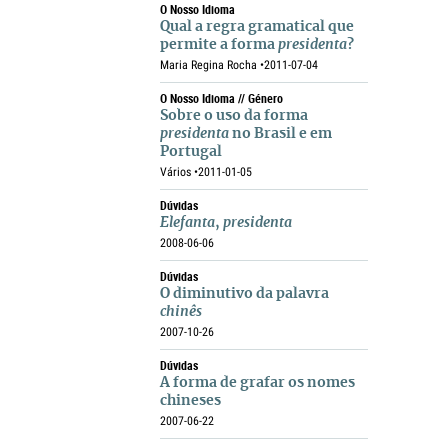
O Nosso Idioma
Qual a regra gramatical que
permite a forma
presidenta
?
Maria Regina Rocha •
2011-07-04
O Nosso Idioma // Género
Sobre o uso da forma
presidenta
no Brasil e em
Portugal
Vários •
2011-01-05
Dúvidas
Elefanta
,
presidenta
2008-06-06
Dúvidas
O diminutivo da palavra
chinês
2007-10-26
Dúvidas
A forma de grafar os nomes
chineses
2007-06-22