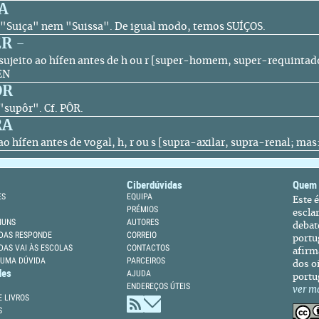
A
ão "Suiça" nem "Suissa". De igual modo, temos SUÍÇOS.
R -
 sujeito ao hífen antes de h ou r [super-homem, super-requinta
EN
OR
o "supôr".
Cf.
PÔR.
RA
ao hífen antes de vogal, h, r ou s [supra-axilar, supra-renal; mas
Ciberdúvidas
Quem
ES
EQUIPA
Este 
PRÉMIOS
escla
MUNS
AUTORES
debat
DAS RESPONDE
CORREIO
portu
DAS VAI ÀS ESCOLAS
CONTACTOS
afirm
 UMA DÚVIDA
PARCEIROS
dos oi
des
AJUDA
portu
ENDEREÇOS ÚTEIS
ver m
 LIVROS
S