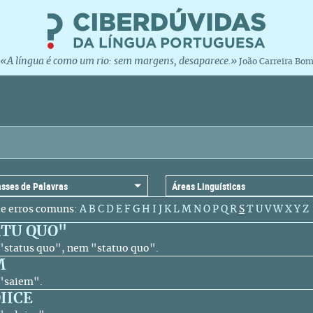
«A língua é como um rio: sem margens, desaparece.»
João Carreira Bo
de erros comuns:
A
B
C
D
E
F
G
H
I
J
K
L
M
N
O
P
Q
R
S
T
U
V
W
X
Y
Z
TU QUO"
o "status quo", nem "statuo quo".
M
 "saiem".
IICE