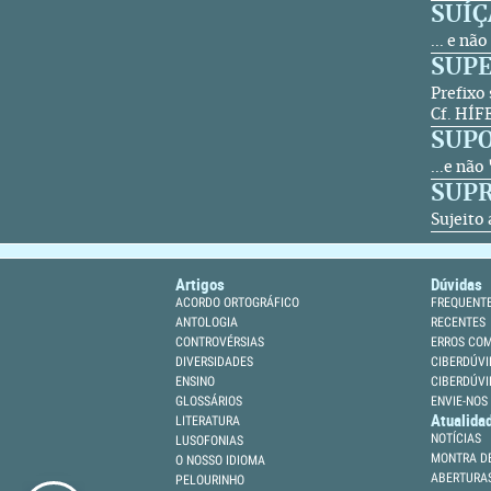
SUÍÇ
... e n
SUPE
Prefixo
Cf.
HÍF
SUP
...e nã
SUP
Sujeito 
Artigos
Dúvidas
ACORDO ORTOGRÁFICO
FREQUENT
ANTOLOGIA
RECENTES
CONTROVÉRSIAS
ERROS CO
DIVERSIDADES
CIBERDÚVI
ENSINO
CIBERDÚVI
GLOSSÁRIOS
ENVIE-NOS
Atualida
LITERATURA
NOTÍCIAS
LUSOFONIAS
MONTRA DE
O NOSSO IDIOMA
ABERTURA
PELOURINHO