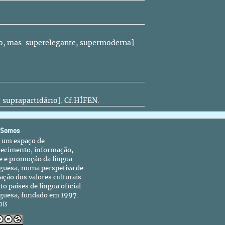
do; mas: superelegante, supermoderna]
: suprapartidário].
Cf.
HÍFEN.
 Somos
é um espaço de
recimento, informação,
e e promoção da língua
guesa, numa perspetiva de
ação dos valores culturais
to países de língua oficial
guesa, fundado em 1997.
ais