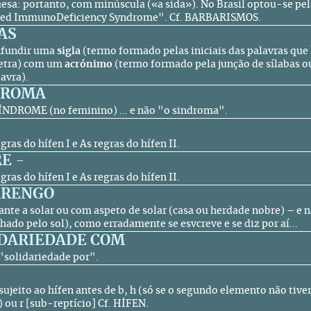
esa: portanto, com minúscula («a sida»). No Brasil optou-se pela
red ImmunoDeficiency Syndrome".
Cf.
BARBARISMOS.
AS
nfundir uma
sigla
(termo formado pelas iniciais das palavras que
 letra) com um
acrónimo
(termo formado pela junção de sílabas ou
avra).
DROMA
 SÍNDROME (no feminino) ... e não "o sindroma".
egras do hífen I e As regras do hífen II.
E -
egras do hífen I e As regras do hífen II.
ARENGO
ante a solar ou com aspeto de solar (casa ou herdade nobre) – e
hado pelo sol), como erradamente se esvcreve e se diz por aí...
IDARIEDADE COM
 "solidariedade por".
 sujeito ao hífen antes de b, h (só se o segundo elemento não tiv
) ou r [sub-reptício]
Cf.
HÍFEN.