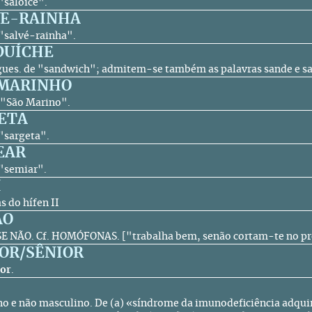
 "saloice".
VE-RAINHA
 "salvé-rainha".
DUÍCHE
ues. de "sandwich"; admitem-se também as palavras sande e s
 MARINHO
o "São Marino".
ETA
 "sargeta".
EAR
 "semiar".
I
s do hífen II
ÃO
 SE NÃO.
Cf.
HOMÓFONAS. ["trabalha bem, senão cortam-te no prém
OR/SÊNIOR
ior
.
o e não masculino. De (a) «síndrome da imunodeficiência adquir