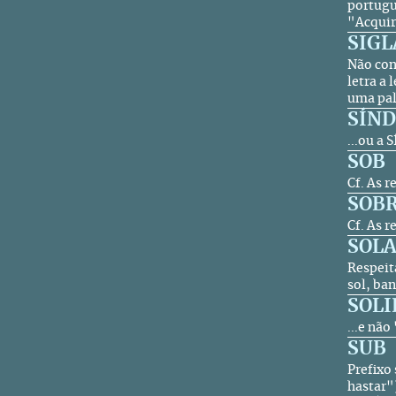
portugu
"Acqui
SIGL
Não co
letra a
uma pal
SÍN
...ou a
SOB
Cf. As r
SOBR
Cf. As r
SOL
Respeit
sol, ban
SOL
...e não
SUB
Prefixo
hastar"