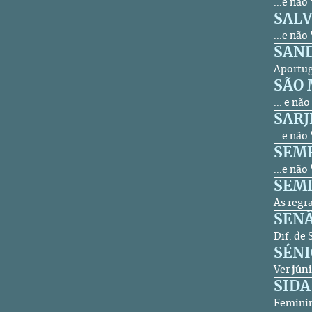
...e não
SAL
...e não
SAN
Aportug
SÃO
... e nã
SARJ
...e não
SEM
...e não
SEM
As regra
SEN
Dif. de
SÉNI
Ver
jún
SIDA
Feminin