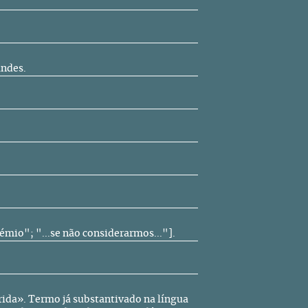
andes.
io"; "...se não considerarmos..."].
ida». Termo já substantivado na língua