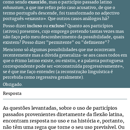
como sendo
exaurido
, mas o particípio passado latino
exhaustum
, a que me refiro pelo caso acusativo, de que o
termo português descende, foi transformado no adjectivo
português «exausto». Que outros casos análogos há?
Posso dizer
incluso
ou
excluso
? Quanto aos particípios
(ativos) presentes, cujo emprego pretendo tantas vezes mas
não faço pelo meu desconhecimento da possibilidade, quais
existem? Posso dizer "permitente" ou "definiente"?
Menciono só algumas possibilidades que me ocorreram
recentemente mas a dúvida generaliza-se aos casos todos em
que o étimo latino existe, ou existiu, e a palavra portuguesa
correspondente pode ser «reconstruída progressivamente»,
se é que me faço entender (a reconstrução linguística é
percebida como regressiva geralmente).
Obrigado.
Resposta
As questões levantadas, sobre o uso de particípios
passados provenientes diretamente da flexão latina,
encontram resposta no uso e na história e, portanto,
não têm uma regra que torne o seu uso previsível. Ou