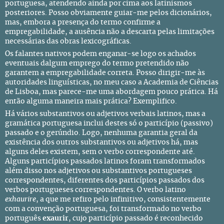
portuguesa, atendendo ainda por cima aos latinismos
posteriores. Posso obviamente guiar-me pelos dicionários,
mas, embora a presença do termo confirme a
empregabilidade, a ausência não a descarta pelas limitações
necessárias das obras lexicográficas.
Os falantes nativos podem enganar-se logo os achados
eventuais dalgum emprego do termo pretendido não
garantem a empregabilidade correta. Posso dirigir-me às
autoridades linguísticas, no meu caso a
Academia de Ciências
de Lisboa
, mas parece-me uma abordagem pouco prática. Há
então alguma maneira mais prática? Exemplifico.
Há vários substantivos ou adjetivos verbais latinos, mas a
gramática portuguesa inclui destes só o particípio (passivo)
passado e o gerúndio. Logo, nenhuma garantia geral da
existência dos outros substantivos ou adjetivos há, mas
alguns deles existem, sem o verbo correspondente até.
Alguns particípios passados latinos foram transformados
além disso nos adjetivos ou substantivos portugueses
correspondentes, diferentes dos particípios passados dos
verbos portugueses correspondentes. O verbo latino
exhaurire
, a que me refiro pelo infinitivo, consistentemente
com a convenção portuguesa, foi transformado no verbo
português
exaurir
, cujo particípio passado é reconhecido