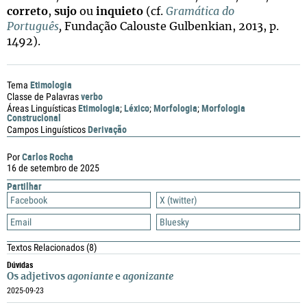
correto
,
sujo
ou
inquieto
(cf.
Gramática do
Português
,
Fundação Calouste Gulbenkian, 2013, p.
1492).
Etimologia
Tema
verbo
Classe de Palavras
Etimologia
Léxico
Morfologia
Morfologia
Áreas Linguísticas
;
;
;
Construcional
Derivação
Campos Linguísticos
Carlos Rocha
Por
16 de setembro de 2025
Partilhar
Facebook
X (twitter)
Email
Bluesky
Textos Relacionados
(8)
Dúvidas
Os adjetivos
agoniante
e
agonizante
2025-09-23