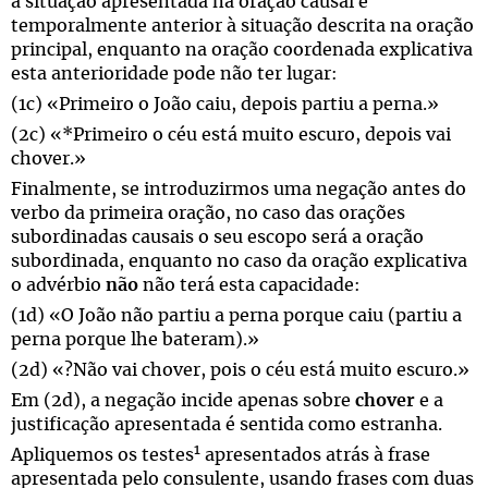
a situação apresentada na oração causal é
temporalmente anterior à situação descrita na oração
principal, enquanto na oração coordenada explicativa
esta anterioridade pode não ter lugar:
(1c) «Primeiro o João caiu, depois partiu a perna.»
(2c) «*Primeiro o céu está muito escuro, depois vai
chover.»
Finalmente, se introduzirmos uma negação antes do
verbo da primeira oração, no caso das orações
subordinadas causais o seu escopo será a oração
subordinada, enquanto no caso da oração explicativa
o advérbio
não
não terá esta capacidade:
(1d) «O João não partiu a perna porque caiu (partiu a
perna porque lhe bateram).»
(2d) «?Não vai chover, pois o céu está muito escuro.»
Em (2d), a negação incide apenas sobre
chover
e a
justificação apresentada é sentida como estranha.
1
Apliquemos os testes
apresentados atrás à frase
apresentada pelo consulente, usando frases com duas