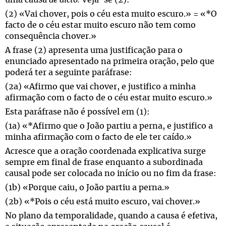
uma causa
de dicto.
Veja-se (2):
(2) «Vai chover, pois o céu esta muito escuro.» = «*O
facto de o céu estar muito escuro não tem como
consequência chover.»
A frase (2) apresenta uma justificação para o
enunciado apresentado na primeira oração, pelo que
poderá ter a seguinte paráfrase:
(2a) «Afirmo que vai chover, e justifico a minha
afirmação com o facto de o céu estar muito escuro.»
Esta paráfrase não é possível em (1):
(1a) «*Afirmo que o João partiu a perna, e justifico a
minha afirmação com o facto de ele ter caído
.»
Acresce que a oração coordenada explicativa surge
sempre em final de frase enquanto a subordinada
causal pode ser colocada no início ou no fim da frase:
(1b) «Porque caiu, o João partiu a perna.»
(2b) «*Pois o céu está muito escuro, vai chover.»
No plano da temporalidade, quando a causa é efetiva,