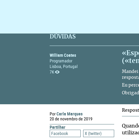
DÚVIDAS
«Espe
William Coates
(«te
Programador
Lisboa, Portugal
7K
Mandei 
respost
Eu perc
Obrigad
Respos
Carla Marques
Por
20 de novembro de 2019
Quando
Partilhar
utiliz
Facebook
X (twitter)