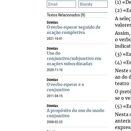
(1) «D
Email
Bluesky
(2) «E
Textos Relacionados
(9)
A sele
Dúvidas
valores
O verbo
esperar
seguido de
oração completiva
Assim,
2021-10-01
o verbo
indicat
Dúvidas
Uso do
(3) «E
conjuntivo/subjuntivo em
(4) «E
orações subordinadas
2020-11-10
Neste 
ao do d
Dúvidas
teatro
O verbo
esperar
e o
conjuntivo
O pret
2011-04-15
se o ve
Dúvidas
(5) «E
A propósito do uso do modo
Nesta 
conjuntivo
anterio
2008-02-25
expres