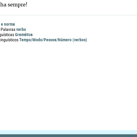
ha sempre!
 e norma
verbo
 Palavras
Gramática
guísticas
Tempo/Modo/Pessoa/Número (verbos)
nguísticos