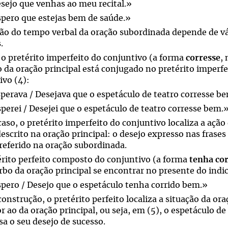
esejo que venhas ao meu recital.»
spero que estejas bem de saúde.»
ção do tempo verbal da oração subordinada depende de vár
.
 o pretérito imperfeito do conjuntivo (a forma
corresse
,
 da oração principal está conjugado no pretérito imperfei
ivo (4):
sperava / Desejava que o espetáculo de teatro corresse b
sperei / Desejei que o espetáculo de teatro corresse bem.
caso, o pretérito imperfeito do conjuntivo localiza a aç
escrito na oração principal: o desejo expresso nas frases 
 referido na oração subordinada.
érito perfeito composto do conjuntivo (a forma
tenha co
rbo da oração principal se encontrar no presente do indic
spero / Desejo que o espetáculo tenha corrido bem.»
construção, o pretérito perfeito localiza a situação da 
r ao da oração principal, ou seja, em (5), o espetáculo de
sa o seu desejo de sucesso.