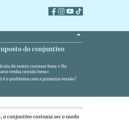
m
omposto do conjuntivo
culo de teatro corresse bem.» Na
teatro tenha corrido bem».
l é o problema com a primeira versão?
o, o conjuntivo costuma ser o modo