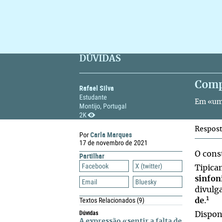
DÚVIDAS
Comp
Rafael Silva
Estudante
Em «um 
Montijo, Portugal
2K
Respos
Carla Marques
Por
17 de novembro de 2021
O cons
Partilhar
Facebook
X (twitter)
Tipica
sinfon
Email
Bluesky
divulg
1
Textos Relacionados
(9)
de
.
Dúvidas
Dispon
A expressão «sentir a falta de