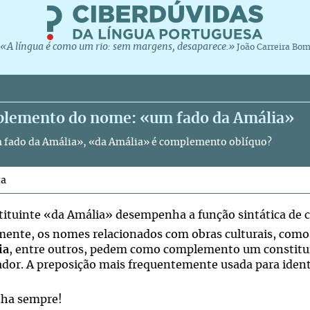
«A língua é como um rio: sem margens, desaparece.»
João Carreira Bo
lemento do nome: «um fado da Amália»
fado da Amália», «da Amália» é complemento oblíquo?
ta
tituinte «da Amália» desempenha a função sintática d
mente, os nomes relacionados com obras culturais, com
ia
, entre outros, pedem como complemento um constituin
ador. A preposição mais frequentemente usada para identi
ha sempre!