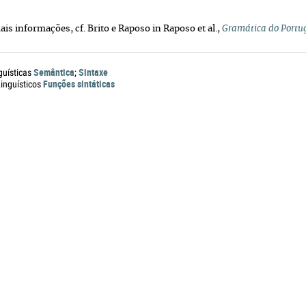
mais informações, cf. Brito e Raposo in Raposo et al.,
Gramática do Portu
Semântica
Sintaxe
guísticas
;
Funções sintáticas
nguísticos