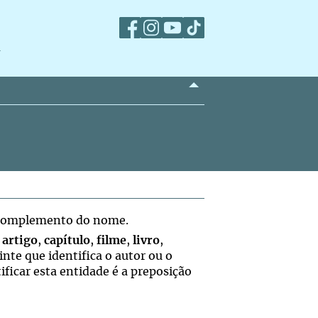
m
e complemento do nome.
o
artigo
,
capítulo
,
filme
,
livro
,
te que identifica o autor ou o
ficar esta entidade é a preposição