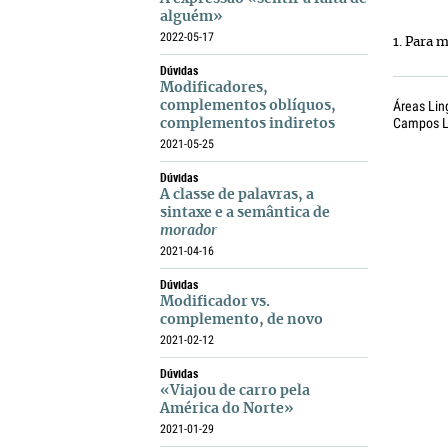
alguém»
2022-05-17
1. Para 
Dúvidas
Modificadores,
Áreas Lin
complementos oblíquos,
Campos Li
complementos indiretos
2021-05-25
Dúvidas
A classe de palavras, a
sintaxe e a semântica de
morador
2021-04-16
Dúvidas
Modificador vs.
complemento, de novo
2021-02-12
Dúvidas
«Viajou de carro pela
América do Norte»
2021-01-29