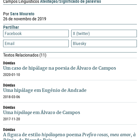
Atestação/Significado de palavras
Campos Linguísticos
Sara Mourato
Por
26 de novembro de 2019
Partilhar
Facebook
X (twitter)
Email
Bluesky
Textos Relacionados
(11)
Dúvidas
Um caso de hipálage na poesia de Álvaro de Campos
2020-01-10
Dúvidas
Uma hipálage em Eugénio de Andrade
2018-03-06
Dúvidas
Uma
hipálage
em Álvaro de Campos
2017-11-20
Dúvidas
A figura de estilo
hipálage
no poema
Prefiro rosas, meu amor, à