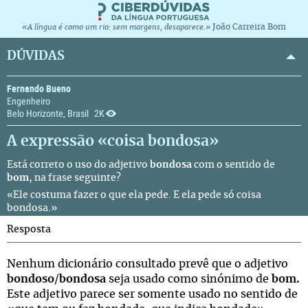
João Carreira Bom
«A língua é como um rio: sem margens, desaparece.»
DÚVIDAS
Fernando Bueno
Engenheiro
Belo Horizonte, Brasil
2K
A expressão «coisa bondosa»
Está correto o uso do adjetivo
bondosa
com o sentido de
bom
, na frase seguinte?
«Ele costuma fazer o que ela pede. E ela pede só coisa
bondosa.»
Resposta
Nenhum dicionário consultado prevê que o adjetivo
bondoso
/
bondosa
seja usado como sinónimo de
bom.
Este adjetivo parece ser somente usado no sentido de