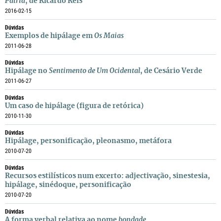
Pátria
, de Ricardo Reis
2016-02-15
Dúvidas
Exemplos de hipálage em
Os Maias
2011-06-28
Dúvidas
Hipálage no
Sentimento de Um Ocidental
, de Cesário Verde
2011-06-27
Dúvidas
Um caso de hipálage (figura de retórica)
2010-11-30
Dúvidas
Hipálage, personificação, pleonasmo, metáfora
2010-07-20
Dúvidas
Recursos estilísticos num excerto: adjectivação, sinestesia,
hipálage, sinédoque, personificação
2010-07-20
Dúvidas
A forma verbal relativa ao nome
bondade