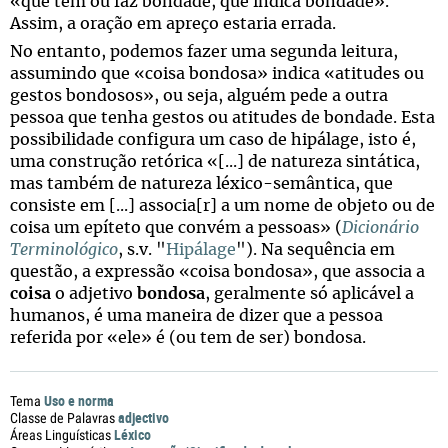
«que tem ou faz bondade, que indica bondade».
Assim, a oração em apreço estaria errada.
No entanto, podemos fazer uma segunda leitura,
assumindo que «coisa bondosa» indica «atitudes ou
gestos bondosos», ou seja, alguém pede a outra
pessoa que tenha gestos ou atitudes de bondade. Esta
possibilidade configura um caso de hipálage, isto é,
uma construção retórica «[...] de natureza sintática,
mas também de natureza léxico-semântica, que
consiste em [...] associa[r] a um nome de objeto ou de
coisa um epíteto que convém a pessoas» (
Dicionário
Terminológico
, s.v. "
Hipálage
"). Na sequência em
questão, a expressão «coisa bondosa», que associa a
coisa
o adjetivo
bondosa
, geralmente só aplicável a
humanos, é uma maneira de dizer que a pessoa
referida por «ele» é (ou tem de ser) bondosa.
Uso e norma
Tema
adjectivo
Classe de Palavras
Léxico
Áreas Linguísticas