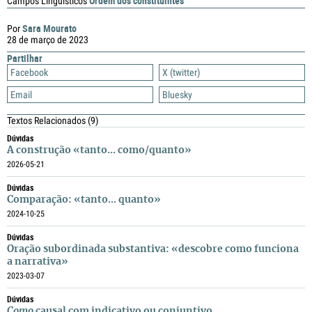
Ordem dos constituintes
Campos Linguísticos
Sara Mourato
Por
28 de março de 2023
Partilhar
Facebook
X (twitter)
Email
Bluesky
Textos Relacionados
(9)
Dúvidas
A construção «tanto... como/quanto»
2026-05-21
Dúvidas
Comparação: «tanto... quanto»
2024-10-25
Dúvidas
Oração subordinada substantiva: «descobre como funciona
a narrativa»
2023-03-07
Dúvidas
Como
causal com indicativo ou conjuntivo