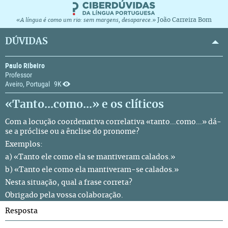
João Carreira Bom
«A língua é como um rio: sem margens, desaparece.»
DÚVIDAS
Paulo Ribeiro
Professor
Aveiro, Portugal
9K
«Tanto...como...» e os clíticos
Com a locução coordenativa correlativa «tanto...como...» dá-
se a próclise ou a ênclise do pronome?
Exemplos:
a) «Tanto ele como ela se mantiveram calados.»
b) «Tanto ele como ela mantiveram-se calados.»
Nesta situação, qual a frase correta?
Obrigado pela vossa colaboração.
Resposta