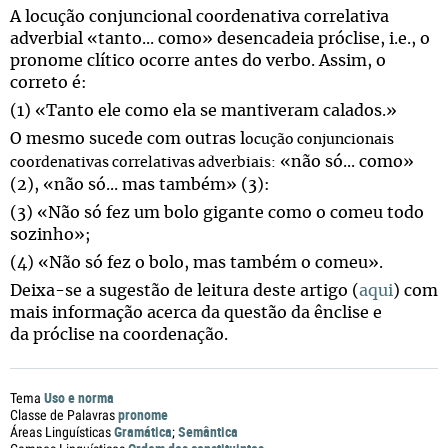
A locução conjuncional coordenativa correlativa
adverbial «tanto... como» desencadeia próclise, i.e., o
pronome clítico ocorre antes do verbo. Assim, o
correto é:
(1) «Tanto ele como ela se mantiveram calados.»
O mesmo sucede com outras l
ocução conjuncionais
«não só... como»
coordenativas correlativas adverbiais:
(2), «não só... mas também» (3):
(3) «Não só fez um bolo gigante como o comeu todo
sozinho»;
(4) «Não só fez o bolo, mas também o comeu».
Deixa-se a sugestão de leitura deste artigo (
aqui
) com
mais informação acerca da questão da ênclise e
da próclise na coordenação.
Uso e norma
Tema
pronome
Classe de Palavras
Gramática
Semântica
Áreas Linguísticas
;