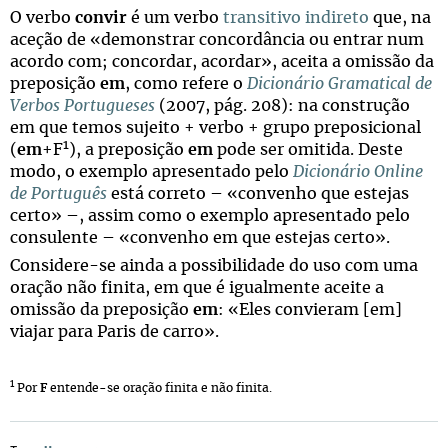
O verbo
convir
é um verbo
transitivo indireto
que, na
aceção de «demonstrar concordância ou entrar num
acordo com; concordar, acordar», aceita a omissão da
preposição
em
, como refere o
Dicionário Gramatical de
Verbos Portugueses
(2007, pág. 208): na construção
em que temos sujeito + verbo + grupo preposicional
1
(
em
+F
), a preposição
em
pode ser omitida. Deste
modo, o exemplo apresentado pelo
Dicionário Online
de Português
está correto – «convenho que estejas
certo» –, assim como o exemplo apresentado pelo
consulente – «convenho em que estejas certo».
Considere-se ainda a possibilidade do uso com uma
oração não finita, em que é igualmente aceite a
omissão da preposição
em
: «Eles convieram [em]
viajar para Paris de carro».
1
Por
F
entende-se oração finita e não finita.