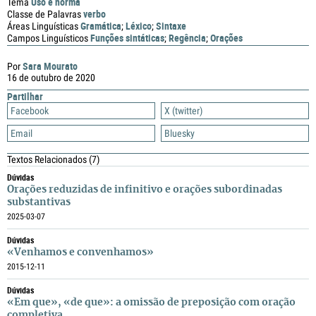
Uso e norma
Tema
verbo
Classe de Palavras
Gramática
Léxico
Sintaxe
Áreas Linguísticas
;
;
Funções sintáticas
Regência
Orações
Campos Linguísticos
;
;
Sara Mourato
Por
16 de outubro de 2020
Partilhar
Facebook
X (twitter)
Email
Bluesky
Textos Relacionados
(7)
Dúvidas
Orações reduzidas de infinitivo e orações subordinadas
substantivas
2025-03-07
Dúvidas
«Venhamos e convenhamos»
2015-12-11
Dúvidas
«Em que», «de que»: a omissão de preposição com oração
completiva