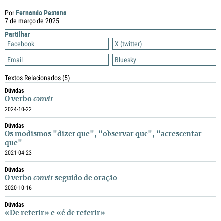
Fernando Pestana
Por
7 de março de 2025
Partilhar
Facebook
X (twitter)
Email
Bluesky
Textos Relacionados
(5)
Dúvidas
O verbo
convir
2024-10-22
Dúvidas
Os modismos "dizer que", "observar que", "acrescentar
que"
2021-04-23
Dúvidas
O verbo
convir
seguido de oração
2020-10-16
Dúvidas
«De referir» e «é de referir»