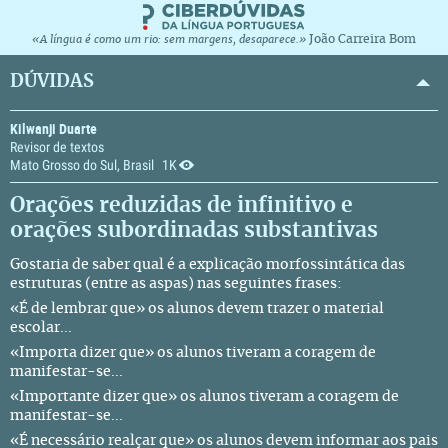
João Carreira Bom
«A língua é como um rio: sem margens, desaparece.»
DÚVIDAS
Kilwanji Duarte
Revisor de textos
Mato Grosso do Sul, Brasil
1K
Orações reduzidas de infinitivo e
orações subordinadas substantivas
Gostaria de saber qual é a explicação morfossintática das
estruturas (entre as aspas) nas seguintes frases:
«É de lembrar que» os alunos devem trazer o material
escolar...
«Importa dizer que» os alunos tiveram a coragem de
manifestar-se...
«Importante dizer que» os alunos tiveram a coragem de
manifestar-se...
«É necessário realçar que» os alunos devem informar aos pais