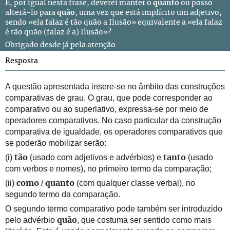
E, por igual nesta frase, deverei manter o
quanto
ou posso
alterá-lo para
quão
, uma vez que está implícito um adjetivo,
sendo «ela falaz é tão quão a Ilusão» equivalente a «ela falaz
é tão quão (falaz é a) Ilusão»?
Obrigado desde já pela atenção.
Resposta
A questão apresentada insere-se no âmbito das construções
comparativas de grau. O grau, que pode corresponder ao
comparativo ou ao superlativo, expressa-se por meio de
operadores comparativos. No caso particular da construção
comparativa de igualdade, os operadores comparativos que
se poderão mobilizar serão:
(i)
(usado com adjetivos e advérbios) e
(usado
tão
tanto
com verbos e nomes), no primeiro termo da comparação;
(ii)
/
(com qualquer classe verbal), no
como
quanto
segundo termo da comparação.
O segundo termo comparativo pode também ser introduzido
pelo advérbio
, que costuma ser sentido como mais
quão