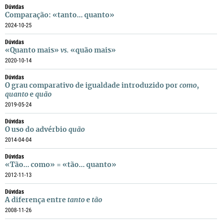
Dúvidas
Comparação: «tanto... quanto»
2024-10-25
Dúvidas
«Quanto mais»
vs.
«quão mais»
2020-10-14
Dúvidas
O grau comparativo de igualdade introduzido por
como
,
quanto
e
quão
2019-05-24
Dúvidas
O uso do advérbio
quão
2014-04-04
Dúvidas
«Tão... como» = «tão... quanto»
2012-11-13
Dúvidas
A diferença entre
tanto
e
tão
2008-11-26