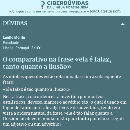
João Carreira Bom
«A língua é como um rio: sem margens, desaparece.»
DÚVIDAS
Lanito Molita
Estudante
Lisboa, Portugal
3K
O comparativo na frase «ela é falaz,
tanto quanto a ilusão»
As minhas questões estão relacionadas com a subsequente
frase:
«Ela falaz é tão quanto a Ilusão.»
Nesta frase, cuja ordem está invertida por motivos
estilísticos, deverei manter o advérbio
tão
, o qual é usado em
lugar de
tanto
antes de adjetivos e de advérbios, tendo em
vista a ordem natural da frase «ela é tão falaz quanto a
Ilusão», ou deverei mudar o
tão
para
tanto
por não se seguir
um adjetivo ou um advérbio?