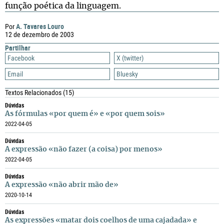
função poética da linguagem.
A. Tavares Louro
Por
12 de dezembro de 2003
Partilhar
Facebook
X (twitter)
Email
Bluesky
Textos Relacionados
(15)
Dúvidas
As fórmulas «por quem é» e «por quem sois»
2022-04-05
Dúvidas
A expressão «não fazer (a coisa) por menos»
2022-04-05
Dúvidas
A expressão «não abrir mão de»
2020-10-14
Dúvidas
As expressões «matar dois coelhos de uma cajadada» e