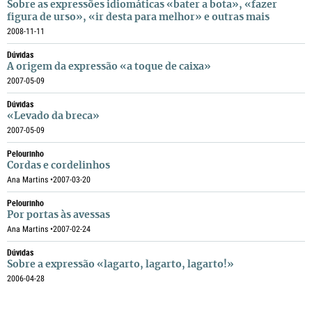
Sobre as expressões idiomáticas «bater a bota», «fazer
figura de urso», «ir desta para melhor» e outras mais
2008-11-11
Dúvidas
A origem da expressão «a toque de caixa»
2007-05-09
Dúvidas
«Levado da breca»
2007-05-09
Pelourinho
Cordas e cordelinhos
Ana Martins •
2007-03-20
Pelourinho
Por portas às avessas
Ana Martins •
2007-02-24
Dúvidas
Sobre a expressão «lagarto, lagarto, lagarto!»
2006-04-28