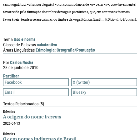
semivogal; tupi
-u`su
, port[uguês]
-uçu
, com mudança de -
a
- para -
u
-, prov[avelmente]
favorecida pela flutuação do timbre de vogais pretônicas, que, em contextos formais
favoráveis, tende a se aproximar do timbre da vogal tônica final [...] (
Dicionário Houaiss
).
Uso e norma
Tema
substantivo
Classe de Palavras
Etimologia
Ortografia/Pontuação
Áreas Linguísticas
;
Carlos Rocha
Por
28 de junho de 2010
Partilhar
Facebook
X (twitter)
Email
Bluesky
Textos Relacionados
(5)
Dúvidas
A origem do nome
Iracema
2026-04-13
Dúvidas
O
ç
em nomes indígenas do Brasil