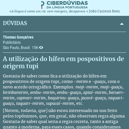
João Carreira Bom
«A língua é como um rio: sem margens, desaparece.»
DÚVIDAS
Thomas Gonçalves
Publicitário
São Paulo, Brasil
15K
A utilização do hífen em pospositivos de
origem tupi
Gostaria de saber como fica a utilização do hífen em
pospositivos de origem tupi, como -
mirim
e -
guaçu
, com o
novo acordo ortográfico. Exemplos:
moji-mirim
,
moji-guaçu
,
biritibamirim
,
embu-mirim
,
embu-guaçu
,
apiaí-mirim
,
barueri-
mirim
,
capivari-mirim
,
baquirivu-guaçu
,
jacaré-guaçu
,
taquari-
guaçu
,
taquari-mirim
,
supucaí-mirim
, etc.
[Notem, todavia, que] não estou interessado no uso feito
pelos topônimos, que, em geral, não observam regra alguma.
Gostaria de saber qual seria a regra correta, tanto a antiga
quanto a moderna, para esses casos, quando consideramos