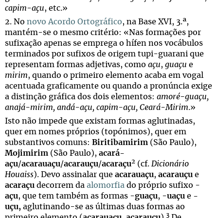
capim-açu
, etc.»
2. No
novo Acordo Ortográfico
, na Base XVI, 3.ª,
mantém-se o mesmo critério: «Nas formações por
sufixação apenas se emprega o hífen nos vocábulos
terminados por sufixos de origem tupi-guarani que
representam formas adjetivas, como
açu
,
guaçu
e
mirim
, quando o primeiro elemento acaba em vogal
acentuada graficamente ou quando a pronúncia exige
a distinção gráfica dos dois elementos:
amoré-guaçu,
anajá-mirim, andá-açu, capim-açu, Ceará-Mirim
.»
Isto não impede que existam formas aglutinadas,
quer em nomes próprios (topónimos), quer em
substantivos comuns:
Biritibamirim
(São Paulo),
Mojimirim
(São Paulo),
acará-
2
açu
/
acarauaçu
/
acarauçu
/
acaraçu
(cf.
Dicionário
Houaiss
). Devo assinalar que
acarauaçu
,
acarauçu
e
acaraçu
decorrem da
alomorfia
do próprio sufixo -
açu
, que tem também as formas -
guaçu
, -
uaçu
e
-
uçu,
aglutinando-se as últimas duas formas ao
3
primeiro elemento (
acarauaçu
,
acarauçu
).
De