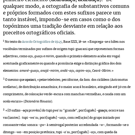
qualquer modo, a ortografia de substantivos comuns
e próprios formados com estes sufixos parece um
tanto instável, impondo-se em casos como o dos
topónimos uma tradição desviante em relação aos
preceitos ortográficos oficiais.
1
No texto do
Acordo Ortográfico de 1945
, Base XXX, lê-se: «Emprega-se o hífen nos
vocábulos terminados por sufixos de origem tupi-guarani que representam formas
adjectivas, como
açu
,
guaçu
e
mirim
, quando o primeiro elemento acaba em vogal
acentuada graficamente ou quando a pronúncia exige a distinção gráfica dos dois
elementos:
amoré-guaçu, anajá-mirim, andá-açu, capim-açu, Ceará-Mirim
.»
2
O mesmo que
apaiari
, «peixe teleósteo, perciforme, da fam. dos ciclídeos (Astronotus
ocellatus), de distribuição amazônica; é o maior acará brasileiro, atingindo até 30 cm de
comprimento, de coloração verde-escura com manchas vermelhas, e cauda com um
ocelo escuro» (
Dicionário Houaiss
).
3
«[O sufixo -
açu
provém] do tupi
gwa`su
"grande", port[uguês]
-guaçu
; ocorre nas
var[iantes].: tupi
-wa`su
, port[uguês] -
uaçu
, com red[ução] do grupo iniciado por
consoante velar sonora -
gw
- à semivogal posterior arredondada -
w
-, formando-se o
ditongo -
wa
- em posição pretônica; tupi -
a`su
, port[uguês] -
açu
, com queda da