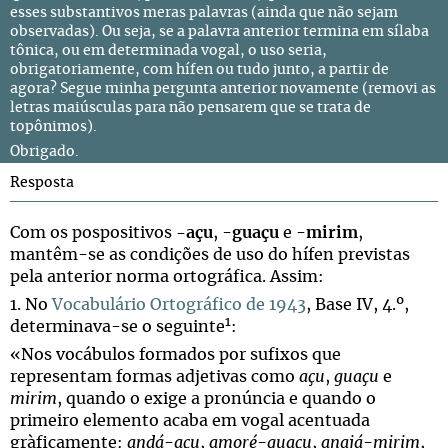
esses substantivos meras palavras (ainda que não sejam
observadas). Ou seja, se a palavra anterior termina em sílaba
tônica, ou em determinada vogal, o uso seria,
obrigatoriamente, com hífen ou tudo junto, a partir de
agora? Segue minha pergunta anterior novamente (removi as
letras maiúsculas para não pensarem que se trata de
topônimos).
Obrigado.
Resposta
Com os pospositivos
-açu
, -
guaçu
e -
mirim
,
mantêm-se as condições de uso do hífen previstas
pela anterior norma ortográfica. Assim:
1. No
Vocabulário Ortográfico de 1943
, Base IV, 4.º,
1
determinava-se o seguinte
:
«Nos vocábulos formados por sufixos que
representam formas adjetivas como
açu
,
guaçu
e
mirim
, quando o exige a pronúncia e quando o
primeiro elemento acaba em vogal acentuada
gràficamente:
andá-açu
,
amoré-guaçu
,
anajá-mirim
,