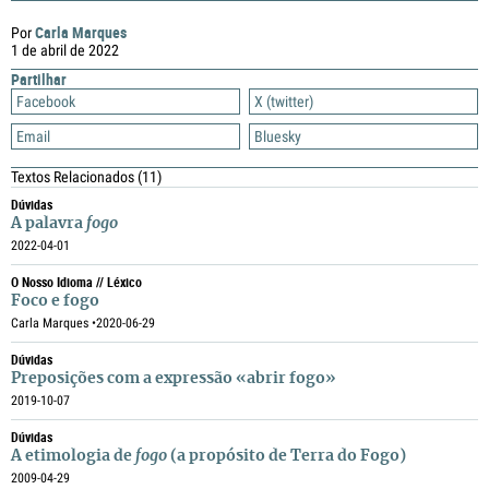
Carla Marques
Por
1 de abril de 2022
Partilhar
Facebook
X (twitter)
Email
Bluesky
Textos Relacionados
(11)
Dúvidas
A palavra
fogo
2022-04-01
O Nosso Idioma // Léxico
Foco e fogo
Carla Marques •
2020-06-29
Dúvidas
Preposições com a expressão «abrir fogo»
2019-10-07
Dúvidas
A etimologia de
fogo
(a propósito de Terra do Fogo)
2009-04-29