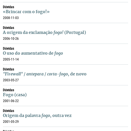
Dúvidas
«Brincar com o fogo!»
2008-11-03
Dúvidas
A origem da exclamação
fogo!
(Portugal)
2006-10-26
Dúvidas
O uso do aumentativo de
fogo
2005-11-14
Dúvidas
"Firewall"
/
antepara
/
corta-fogo
, de novo
2003-05-27
Dúvidas
Fogo (casa)
2001-06-22
Dúvidas
Origem da palavra
fogo
, outra vez
2001-05-29