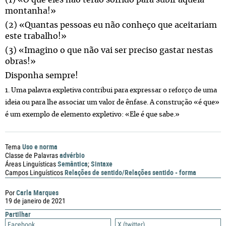
(1) «O que eles não terão sofrido para subir aquela
montanha!»
(2) «Quantas pessoas eu não conheço que aceitariam
este trabalho!»
(3) «Imagino o que não vai ser preciso gastar nestas
obras!»
Disponha sempre!
1. Uma palavra expletiva contribui para expressar o reforço de uma
ideia ou para lhe associar um valor de ênfase. A construção «é que»
é um exemplo de elemento expletivo: «Ele é que sabe.»
Uso e norma
Tema
advérbio
Classe de Palavras
Semântica
Sintaxe
Áreas Linguísticas
;
Relações de sentido/Relações sentido - forma
Campos Linguísticos
Carla Marques
Por
19 de janeiro de 2021
Partilhar
Facebook
X (twitter)