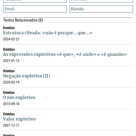
Email
Bluesky
Textos Relacionados
(8)
Dúvidas
Estrutura clivada: «não é porque... que...»
2024-02-27
Dúvidas
As expressões expletivas «é que», «é onde» e «é quando»
2021-01-12
Dúvidas
Negação expletiva (II)
2020-02-19
Dúvidas
O
não
expletivo
2015-09-18
Dúvidas
Valor expletivo
2007-12-17
Dúvidas