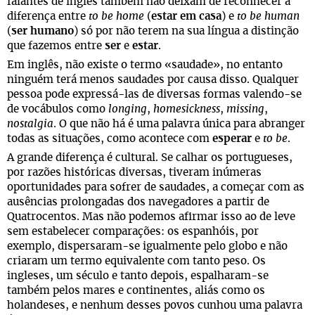
falantes de inglês também não deixam de reconhecer a
diferença entre
to be home
(
estar em casa
) e
to be human
(
ser humano
) só por não terem na sua língua a distinção
que fazemos entre
ser
e
estar
.
Em inglês, não existe o termo «saudade», no entanto
ninguém terá menos saudades por causa disso. Qualquer
pessoa pode expressá-las de diversas formas valendo-se
de vocábulos como
longing
,
homesickness
,
missing
,
nostalgia
. O que não há é uma palavra única para abranger
todas as situações, como acontece com
esperar
e
to be
.
A grande diferença é cultural. Se calhar os portugueses,
por razões históricas diversas, tiveram inúmeras
oportunidades para sofrer de saudades, a começar com as
ausências prolongadas dos navegadores a partir de
Quatrocentos. Mas não podemos afirmar isso ao de leve
sem estabelecer comparações: os espanhóis, por
exemplo, dispersaram-se igualmente pelo globo e não
criaram um termo equivalente com tanto peso. Os
ingleses, um século e tanto depois, espalharam-se
também pelos mares e continentes, aliás como os
holandeses, e nenhum desses povos cunhou uma palavra