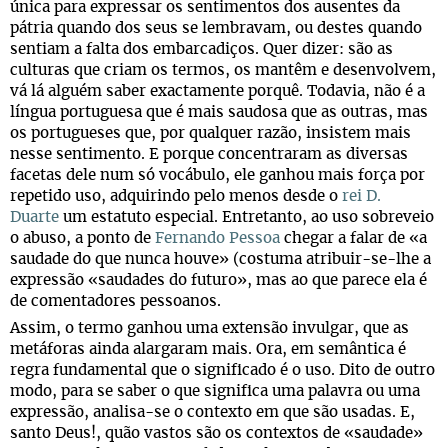
única para expressar os sentimentos dos ausentes da
pátria quando dos seus se lembravam, ou destes quando
sentiam a falta dos embarcadiços. Quer dizer: são as
culturas que criam os termos, os mantêm e desenvolvem,
vá lá alguém saber exactamente porquê. Todavia, não é a
língua portuguesa que é mais saudosa que as outras, mas
os portugueses que, por qualquer razão, insistem mais
nesse sentimento. E porque concentraram as diversas
facetas dele num só vocábulo, ele ganhou mais força por
repetido uso, adquirindo pelo menos desde o
rei D.
Duarte
um estatuto especial. Entretanto, ao uso sobreveio
o abuso, a ponto de
Fernando Pessoa
chegar a falar de «a
saudade do que nunca houve» (costuma atribuir-se-lhe a
expressão «saudades do futuro», mas ao que parece ela é
de comentadores pessoanos.
Assim, o termo ganhou uma extensão invulgar, que as
metáforas ainda alargaram mais. Ora, em semântica é
regra fundamental que o significado é o uso. Dito de outro
modo, para se saber o que significa uma palavra ou uma
expressão, analisa-se o contexto em que são usadas. E,
santo Deus!, quão vastos são os contextos de «saudade»