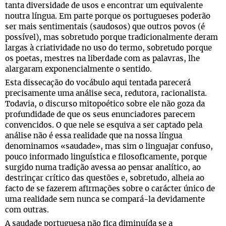
tanta diversidade de usos e encontrar um equivalente
noutra língua. Em parte porque os portugueses poderão
ser mais sentimentais (saudosos) que outros povos (é
possível), mas sobretudo porque tradicionalmente deram
largas à criatividade no uso do termo, sobretudo porque
os poetas, mestres na liberdade com as palavras, lhe
alargaram exponencialmente o sentido.
Esta dissecação do vocábulo aqui tentada parecerá
precisamente uma análise seca, redutora, racionalista.
Todavia, o discurso mitopoético sobre ele não goza da
profundidade de que os seus enunciadores parecem
convencidos. O que nele se esquiva a ser captado pela
análise não é essa realidade que na nossa língua
denominamos «saudade», mas sim o linguajar confuso,
pouco informado linguística e filosoficamente, porque
surgido numa tradição avessa ao pensar analítico, ao
destrinçar crítico das questões e, sobretudo, alheia ao
facto de se fazerem afirmações sobre o carácter único de
uma realidade sem nunca se compará-la devidamente
com outras.
A saudade portuguesa não fica diminuída se a