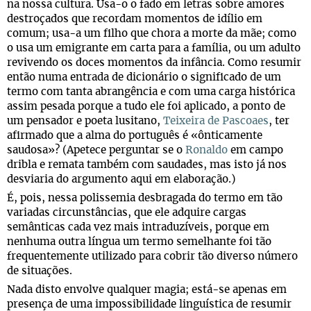
na nossa cultura. Usa-o o fado em letras sobre amores
destroçados que recordam momentos de idílio em
comum; usa-a um filho que chora a morte da mãe; como
o usa um emigrante em carta para a família, ou um adulto
revivendo os doces momentos da infância. Como resumir
então numa entrada de dicionário o significado de um
termo com tanta abrangência e com uma carga histórica
assim pesada porque a tudo ele foi aplicado, a ponto de
um pensador e poeta lusitano,
Teixeira de Pascoaes
, ter
afirmado que a alma do português é «ônticamente
saudosa»? (Apetece perguntar se o
Ronaldo
em campo
dribla e remata também com saudades, mas isto já nos
desviaria do argumento aqui em elaboração.)
É, pois, nessa polissemia desbragada do termo em tão
variadas circunstâncias, que ele adquire cargas
semânticas cada vez mais intraduzíveis, porque em
nenhuma outra língua um termo semelhante foi tão
frequentemente utilizado para cobrir tão diverso número
de situações.
Nada disto envolve qualquer magia; está-se apenas em
presença de uma impossibilidade linguística de resumir