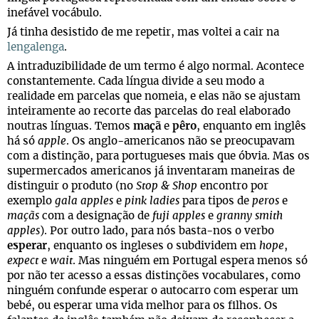
inefável vocábulo.
Já tinha desistido de me repetir, mas voltei a cair na
lengalenga
.
A intraduzibilidade de um termo é algo normal. Acontece
constantemente. Cada língua divide a seu modo a
realidade em parcelas que nomeia, e elas não se ajustam
inteiramente ao recorte das parcelas do real elaborado
noutras línguas. Temos
maçã
e
pêro
, enquanto em inglês
há só
apple
. Os anglo-americanos não se preocupavam
com a distinção, para portugueses mais que óbvia. Mas os
supermercados americanos já inventaram maneiras de
distinguir o produto (no
Stop & Shop
encontro por
exemplo
gala apples
e
pink ladies
para tipos de
peros
e
maçãs
com a designação de
fuji apples
e
granny smith
apples
). Por outro lado, para nós basta-nos o verbo
esperar
, enquanto os ingleses o subdividem em
hope
,
expect
e
wait
. Mas ninguém em Portugal espera menos só
por não ter acesso a essas distinções vocabulares, como
ninguém confunde esperar o autocarro com esperar um
bebé, ou esperar uma vida melhor para os filhos. Os