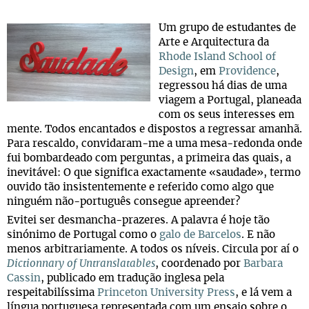
Um grupo de estudantes de
Arte e Arquitectura da
Rhode Island School of
Design
, em
Providence
,
regressou há dias de uma
viagem a Portugal, planeada
com os seus interesses em
mente. Todos encantados e dispostos a regressar amanhã.
Para rescaldo, convidaram-me a uma mesa-redonda onde
fui bombardeado com perguntas, a primeira das quais, a
inevitável: O que significa exactamente «saudade», termo
ouvido tão insistentemente e referido como algo que
ninguém não-português consegue apreender?
Evitei ser desmancha-prazeres. A palavra é hoje tão
sinónimo de Portugal como o
galo de Barcelos
. E não
menos arbitrariamente. A todos os níveis. Circula por aí o
Dictionnary of Untranslatables
, coordenado por
Barbara
Cassin
, publicado em tradução inglesa pela
respeitabilíssima
Princeton University Press
, e lá vem a
língua portuguesa representada com um ensaio sobre o