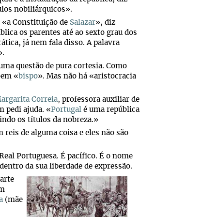
ulos nobiliárquicos».
 «a Constituição de
Salazar
», diz
blica os parentes até ao sexto grau dos
ática, já nem fala disso. A palavra
».
 uma questão de pura cortesia. Como
bem «
bispo
». Mas não há «aristocracia
argarita Correia
, professora auxiliar de
m pedi ajuda. «
Portugal
é uma república
indo os títulos da nobreza.»
 reis de alguma coisa e eles não são
Real Portuguesa. É pacífico. É o nome
á dentro da sua liberdade de expressão.
arte
om
a
(mãe