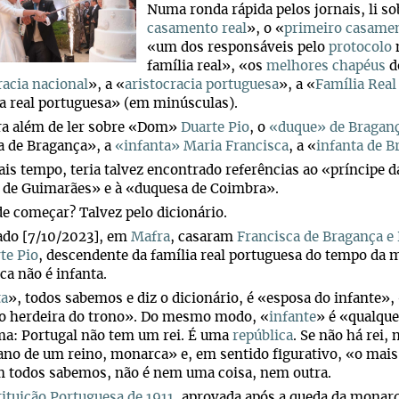
Numa ronda rápida pelos jornais, li so
casamento real
», o «
primeiro casamen
«um dos responsáveis pelo
protocolo
n
família real», «os
melhores chapéus
d
racia nacional
», a «
aristocracia portuguesa
», a «
Família Real
a real portuguesa» (em minúsculas).
ra além de ler sobre «Dom»
Duarte Pio
, o
«duque» de Bragan
a de Bragança», a
«infanta» Maria Francisca
, a «
infanta de B
s tempo, teria talvez encontrado referências ao «príncipe da
 de Guimarães» e à «duquesa de Coimbra».
e começar? Talvez pelo dicionário.
ado [7/10/2023], em
Mafra
, casaram
Francisca de Bragança e
te Pio
, descendente da família real portuguesa do tempo da 
ca não é infanta.
ta
», todos sabemos e diz o dicionário, é «esposa do infante»,
o herdeira do trono». Do mesmo modo, «
infante
» é «qualque
ma: Portugal não tem um rei. É uma
república
. Se não há rei,
no de um reino, monarca» e, em sentido figurativo, «o mais
 todos sabemos, não é nem uma coisa, nem outra.
ituição Portuguesa de 1911
, aprovada após a queda da monarqu