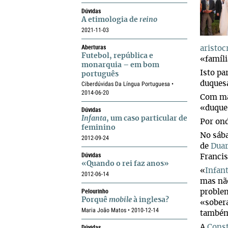
Dúvidas
A etimologia de
reino
2021-11-03
Aberturas
aristoc
Futebol, república e
«famíli
monarquia – em bom
Isto pa
português
duques
Ciberdúvidas Da Língua Portuguesa •
2014-06-20
Com mai
«duque
Dúvidas
Infanta
, um caso particular de
Por ond
feminino
No sáb
2012-09-24
de
Duar
Dúvidas
Francis
«Quando o rei faz anos»
«
Infan
2012-06-14
mas nã
Pelourinho
proble
Porquê
mobile
à inglesa?
«sobera
Maria João Matos • 2010-12-14
também
Dúvidas
A
Const