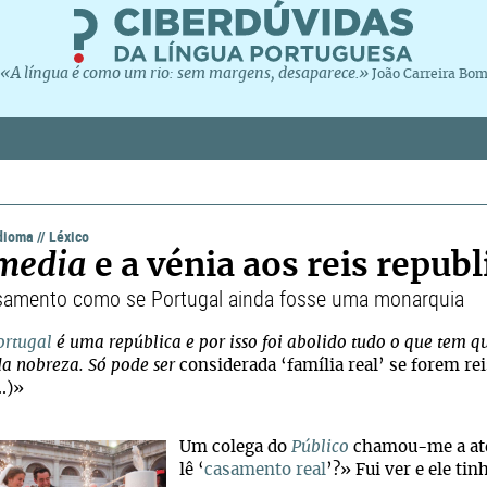
«A língua é como um rio: sem margens, desaparece.»
João Carreira Bo
idioma
//
Léxico
media
e a vénia aos reis repub
amento como se Portugal ainda fosse uma monarquia
ortugal
é uma república e por isso foi abolido tudo o que tem q
 da nobreza. Só pode ser
considerada ‘família real’ se forem rei
..)»
Um colega do
Público
chamou-me a aten
lê ‘
casamento real
’?» Fui ver e ele tin