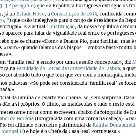
3, 3.º parágrafo
) que «a República Portuguesa extingue os tít
r, já no
Estado Novo
, a
Constituição de 1933
, conhecida como
 74.º
) que «são inelegíveis para o cargo de Presidente da Repú
 Portugal». E a actual
Constituição
, da nossa república democr
só aparece para falar da «igualdade real entre os portugueses
cebo que se chame «Dom» a Duarte Pio, para facilitar, mas é
s «Dom» quando falamos dos bispos – embora baste muito 
uesa».
em 'família real' é errado por uma questão conceptual», diz
M
tica na
Faculdade de Letras da Universidade de Lisboa
, a que
sso foi abolido tudo o que tem que ver com a monarquia, inclu
s palavras: «Só pode ser considerada ‘família real’ se forem
 nada.»
icial da família de Duarte Pio chama-se, sem surpresa, Casa 
s dão a si próprios. O título, as maiúsculas e tudo o resto est
nteressante notar como escrevem, abaixo da fotografia de Du
abel de Herédia
(fotografada com uma coroa na cabeça): «D
Pio foi afilhado e herdeiro patrimonial da
Rainha Dona Améli
Manuel II
) e hoje é o Chefe da Casa Real Portuguesa.»