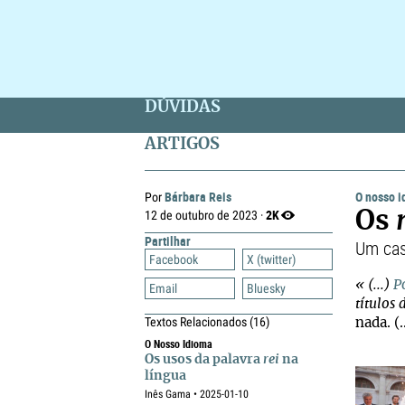
DÚVIDAS
ARTIGOS
Bárbara Reis
O nosso 
Por
2K
12 de outubro de 2023 ·
Os
Partilhar
Um cas
Facebook
X (twitter)
« (...)
P
Email
Bluesky
títulos
Textos Relacionados
(16)
nada. (.
O Nosso Idioma
Os usos da palavra
rei
na
língua
Inês Gama • 2025-01-10