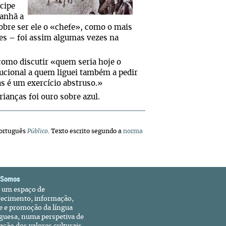
cipe
manhã a
sobre ser ele o «chefe», como o mais
tes – foi assim algumas vezes na
 como discutir «quem seria hoje o
ucional a quem liguei também a pedir
as é um exercício abstruso.»
rianças foi ouro sobre azul.
 português
Público
. Texto escrito segundo a
norma
 Somos
é um espaço de
recimento, informação,
e e promoção da língua
guesa, numa perspetiva de