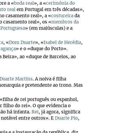
bre a «
boda real
», a «
cerimónia do
to real
em Portugal em três décadas»,
o casamento real», a «
costureira
da
o casamento real», os «
membros da
 Portuguesa
» (em maiúsculas) e a
ça
, «
Dom Duarte
», «
Isabel de Herédia
,
ragança
» e o «duque do Porto».
 Beira», ao «duque de Barcelos, ao
 Duarte Martins
. A noiva é filha
monarquia e pretendente ao trono. Mas
 «filha de rei português ou espanhol,
r filho do rei». O que evidencia o
 não há infanta.
Rei
, já agora, significa
 notável entre outros». E
Duarte Pio
,
ia e a instauração da república, diz