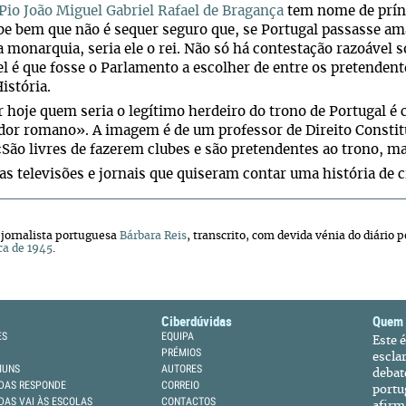
Pio João Miguel Gabriel Rafael de Bragança
tem nome de prín
e bem que não é sequer seguro que, se Portugal passasse a
 monarquia, seria ele o rei. Não só há contestação razoável 
l é que fosse o Parlamento a escolher de entre os pretenden
istória.
r hoje quem seria o legítimo herdeiro do trono de Portugal é
or romano». A imagem é de um professor de Direito Constit
«São livres de fazerem clubes e são pretendentes ao trono, m
 as televisões e jornais que quiseram contar uma história de c
 jornalista portuguesa
Bárbara Reis
, transcrito, com devida vénia do diário
ca de 1945
.
Ciberdúvidas
Quem
ES
EQUIPA
Este 
PRÉMIOS
escla
MUNS
AUTORES
debat
DAS RESPONDE
CORREIO
portu
DAS VAI ÀS ESCOLAS
CONTACTOS