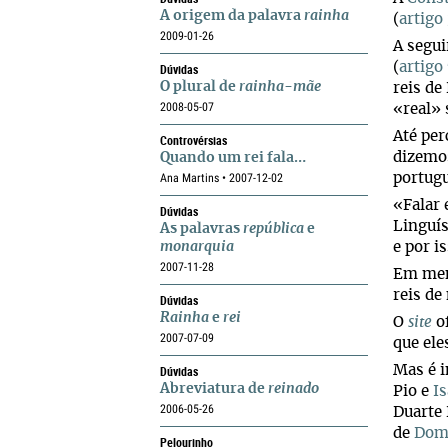
A origem da palavra
rainha
(
artigo 
2009-01-26
A segui
(
a
rtigo
Dúvidas
O plural de
rainha-mãe
reis de
2008-05-07
«real» 
Até per
Controvérsias
dizemo
Quando um rei fala…
Ana Martins • 2007-12-02
portug
«Falar 
Dúvidas
Linguís
As palavras
república
e
monarquia
e por i
2007-11-28
Em meno
reis de
Dúvidas
Rainha
e
rei
O
site
of
2007-07-09
que ele
Dúvidas
Mas é i
Abreviatura de
reinado
Pio e
Is
2006-05-26
Duarte 
de
Dom 
Pelourinho