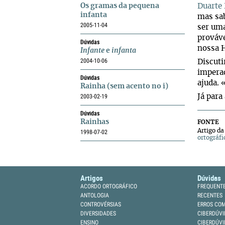
Os gramas da pequena
Duarte 
infanta
mas sab
2005-11-04
ser uma
prováve
Dúvidas
nossa H
Infante
e
infanta
2004-10-06
Discuti
imperad
Dúvidas
ajuda. 
Rainha (sem acento no i)
2003-02-19
Já para
Dúvidas
Rainhas
FONTE
Artigo da
1998-07-02
ortográfi
Artigos
Dúvidas
ACORDO ORTOGRÁFICO
FREQUENT
ANTOLOGIA
RECENTES
CONTROVÉRSIAS
ERROS CO
DIVERSIDADES
CIBERDÚVI
ENSINO
CIBERDÚVI