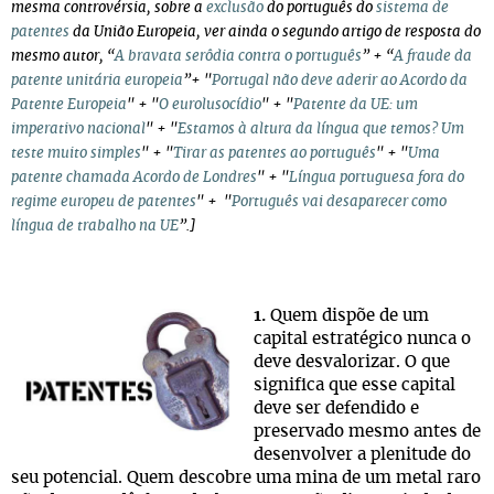
mesma controvérsia, sobre a
exclusão
do português do
sistema de
patentes
da União Europeia, ver ainda o segundo artigo de resposta do
mesmo autor, “
A bravata serôdia contra o português
” + “
A fraude da
patente unitária europeia
”+ "
Portugal não deve aderir ao Acordo da
Patente Europeia
" + "
O eurolusocídio
" + "
Patente da UE: um
imperativo nacional
" + "
Estamos à altura da língua que temos? Um
teste muito simples
" + "
Tirar as patentes ao português
" + "
Uma
patente chamada Acordo de Londres
" + "
Língua portuguesa fora do
regime europeu de patentes
" + "
Português vai desaparecer como
língua de trabalho na UE
”.]
1.
Quem dispõe de um
capital estratégico nunca o
deve desvalorizar. O que
significa que esse capital
deve ser defendido e
preservado mesmo antes de
desenvolver a plenitude do
seu potencial. Quem descobre uma mina de um metal raro