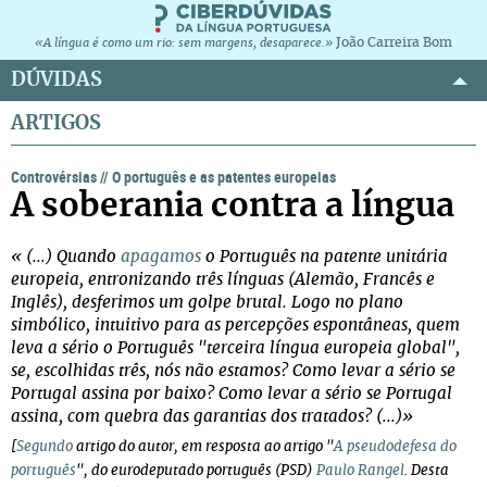
João Carreira Bom
«A língua é como um rio: sem margens, desaparece.»
DÚVIDAS
ARTIGOS
Controvérsias
//
O português e as patentes europeias
A soberania contra a língua
« (...
) Quando
apagamos
o Português na patente unitária
europeia, entronizando três línguas (Alemão, Francês e
Inglês), desferimos um golpe brutal. Logo no plano
simbólico, intuitivo para as percepções espontâneas, quem
leva a sério o Português "terceira língua europeia global",
se, escolhidas três, nós não estamos? Como levar a sério se
Portugal assina por baixo? Como levar a sério se Portugal
assina, com quebra das garantias dos tratados? (...)»
[
Segundo
artigo do autor, em resposta ao artigo "
A pseudodefesa do
português
", do eurodeputado português (PSD)
Paulo Rangel
. Desta