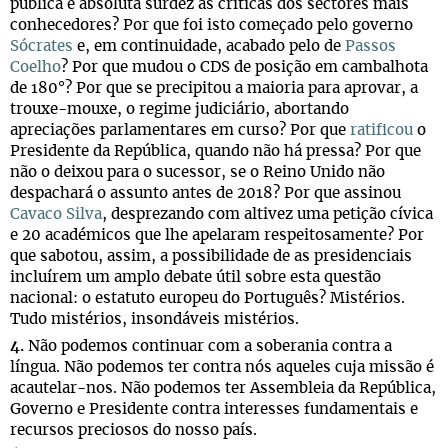
pública e absoluta surdez às críticas dos sectores mais
conhecedores? Por que foi isto começado pelo governo
Sócrates
e, em continuidade, acabado pelo de
Passos
Coelho
? Por que mudou o CDS de posição em cambalhota
de 180°? Por que se precipitou a maioria para aprovar, a
trouxe-mouxe, o regime judiciário, abortando
apreciações parlamentares em curso? Por que
ratificou
o
Presidente da República, quando não há pressa? Por que
não o deixou para o sucessor, se o Reino Unido não
despachará o assunto antes de 2018? Por que assinou
Cavaco Silva
, desprezando com altivez uma petição cívica
e 20 académicos que lhe apelaram respeitosamente? Por
que sabotou, assim, a possibilidade de as presidenciais
incluírem um amplo debate útil sobre esta questão
nacional: o estatuto europeu do Português? Mistérios.
Tudo mistérios, insondáveis mistérios.
4.
Não podemos continuar com a soberania contra a
língua. Não podemos ter contra nós aqueles cuja missão é
acautelar-nos. Não podemos ter Assembleia da República,
Governo e Presidente contra interesses fundamentais e
recursos preciosos do nosso país.