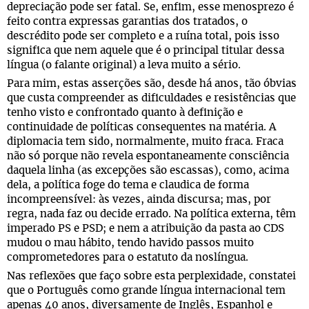
depreciação pode ser fatal. Se, enfim, esse menosprezo é
feito contra expressas garantias dos tratados, o
descrédito pode ser completo e a ruína total, pois isso
significa que nem aquele que é o principal titular dessa
língua (o falante original) a leva muito a sério.
Para mim, estas asserções são, desde há anos, tão óbvias
que custa compreender as dificuldades e resistências que
tenho visto e confrontado quanto à definição e
continuidade de políticas consequentes na matéria. A
diplomacia tem sido, normalmente, muito fraca. Fraca
não só porque não revela espontaneamente consciência
daquela linha (as excepções são escassas), como, acima
dela, a política foge do tema e claudica de forma
incompreensível: às vezes, ainda discursa; mas, por
regra, nada faz ou decide errado. Na política externa, têm
imperado PS e PSD; e nem a atribuição da pasta ao CDS
mudou o mau hábito, tendo havido passos muito
comprometedores para o estatuto da noslíngua.
Nas reflexões que faço sobre esta perplexidade, constatei
que o Português como grande língua internacional tem
apenas 40 anos, diversamente de Inglês, Espanhol e