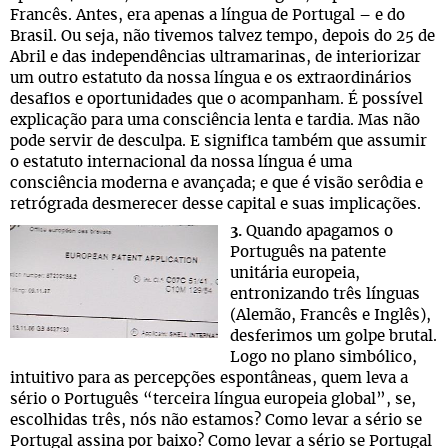
Francês. Antes, era apenas a língua de Portugal – e do
Brasil. Ou seja, não tivemos talvez tempo, depois do 25 de
Abril e das independências ultramarinas, de interiorizar
um outro estatuto da nossa língua e os extraordinários
desafios e oportunidades que o acompanham. É possível
explicação para uma consciência lenta e tardia. Mas não
pode servir de desculpa. E significa também que assumir
o estatuto internacional da nossa língua é uma
consciência moderna e avançada; e que é visão serôdia e
retrógrada desmerecer desse capital e suas implicações.
3.
Quando apagamos o
Português na patente
unitária europeia,
entronizando três línguas
(Alemão, Francês e Inglês),
desferimos um golpe brutal.
Logo no plano simbólico,
intuitivo para as percepções espontâneas, quem leva a
sério o Português “terceira língua europeia global”, se,
escolhidas três, nós não estamos? Como levar a sério se
Portugal assina por baixo? Como levar a sério se Portugal