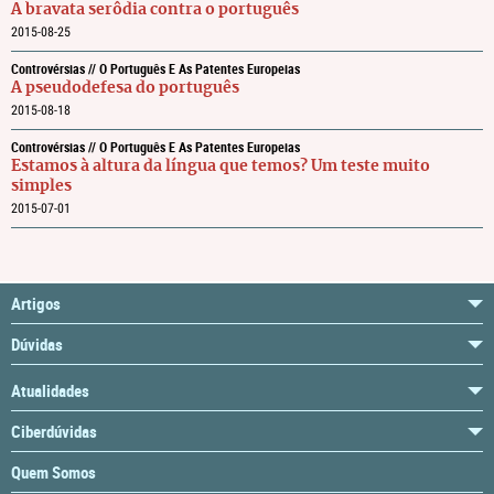
A bravata serôdia contra o português
2015-08-25
Controvérsias // O Português E As Patentes Europeias
A pseudodefesa do português
2015-08-18
Controvérsias // O Português E As Patentes Europeias
Estamos à altura da língua que temos? Um teste muito
simples
2015-07-01
Artigos
Dúvidas
Atualidades
Ciberdúvidas
Quem Somos