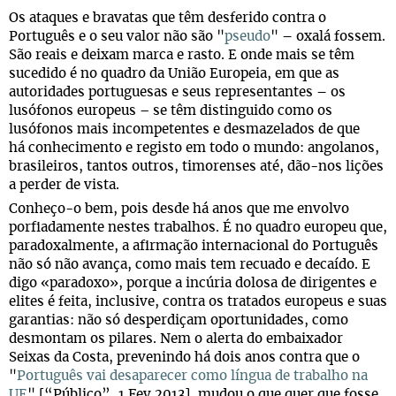
Os ataques e bravatas que têm desferido contra o
Português e o seu valor não são "
pseudo
" – oxalá fossem.
São reais e deixam marca e rasto. E onde mais se têm
sucedido é no quadro da União Europeia, em que as
autoridades portuguesas e seus representantes – os
lusófonos europeus
se têm distinguido como os
–
lusófonos mais incompetentes e desmazelados de que
há conhecimento e registo em todo o mundo: angolanos,
brasileiros, tantos outros, timorenses até, dão-nos lições
a perder de vista.
Conheço-o bem, pois desde há anos que me envolvo
porfiadamente nestes trabalhos. É no quadro europeu que,
paradoxalmente, a afirmação internacional do Português
não só não avança, como mais tem recuado e decaído. E
digo «paradoxo», porque a incúria dolosa de dirigentes e
elites é feita, inclusive, contra os tratados europeus e suas
garantias: não só desperdiçam oportunidades, como
desmontam os pilares. Nem o alerta do embaixador
Seixas da Costa, prevenindo há dois anos contra que o
"
Português vai desaparecer como língua de trabalho na
UE
" [“Público”, 1.Fev.2013], mudou o que quer que fosse