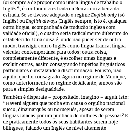
foi sempre a de propor como única língua de trabalho o
Inglês”, é confundir a estrada da Beira com a beira da
estrada. Se se tivesse adoptado o regime
English only
(só
Inglês) ou
English always
(Inglês sempre, isto é, qualquer
outra língua, acompanhada de tradução inglesa com
validade oficial), o quadro seria radicalmente diferente do
estabelecido. Uma coisa é, onde não puder ser de outro
modo, transigir com o Inglês como língua franca, língua
veicular contemporânea para todos; outra coisa,
completamente diferente, é escolher umas línguas e
excluir outras, assim consagrando impérios linguísticos
particulares e instalando a discriminação. Foi isto, não
aquilo, que foi consagrado. Agora no regime de Munique,
como anteriormente no regime de Alicante, ambos são
pura e simples desigualdade.
Também é disparate
propositado, imagino
arguir isto:
–
–
“Haverá alguém que ponha em causa o orgulho nacional
sueco, dinamarquês ou norueguês, apesar de serem
línguas faladas por um punhado de milhões de pessoas? E
de praticamente todos os seus habitantes serem hoje
bilingues, falando um Inglês de nível altamente