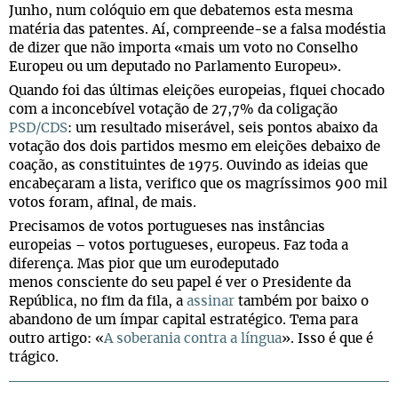
Junho, num colóquio em que debatemos esta mesma
matéria das patentes. Aí, compreende-se a falsa modéstia
de dizer que não importa «mais um voto no Conselho
Europeu ou um deputado no Parlamento Europeu».
Quando foi das últimas eleições europeias, fiquei chocado
com a inconcebível votação de 27,7% da coligação
PSD/CDS
: um resultado miserável, seis pontos abaixo da
votação dos dois partidos mesmo em eleições debaixo de
coação, as constituintes de 1975. Ouvindo as ideias que
encabeçaram a lista, verifico que os magríssimos 900 mil
votos foram, afinal, de mais.
Precisamos de votos portugueses nas instâncias
europeias
votos portugueses, europeus. Faz toda a
–
diferença. Mas pior que um eurodeputado
menos consciente do seu papel é ver o Presidente da
República, no fim da fila, a
assinar
também por baixo o
abandono de um ímpar capital estratégico. Tema para
outro artigo: «
A soberania contra a língua
». Isso é que é
trágico.