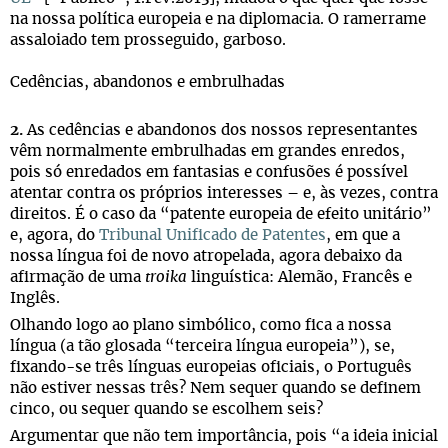
na nossa política europeia e na diplomacia. O ramerrame
assaloiado tem prosseguido, garboso.
Cedências, abandonos e embrulhadas
2.
As cedências e abandonos dos nossos representantes
vêm normalmente embrulhadas em grandes enredos,
pois só enredados em fantasias e confusões é possível
atentar contra os próprios interesses – e, às vezes, contra
direitos. É o caso da “patente europeia de efeito unitário”
e, agora, do
Tribunal Unificado de Patentes
, em que a
nossa língua foi de novo atropelada, agora debaixo da
afirmação de uma
troika
linguística: Alemão, Francês e
Inglês.
Olhando logo ao plano simbólico, como fica a nossa
língua (a tão glosada “terceira língua europeia”), se,
fixando-se três línguas europeias oficiais, o Português
não estiver nessas três? Nem sequer quando se definem
cinco, ou sequer quando se escolhem seis?
Argumentar que não tem importância, pois “a ideia inicial