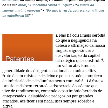
de patentes
da União Europeia, ver ainda o segundo artigo de resposta
do mesmo
autor
, “
A soberania contra a língua
” + “
A fraude da
patente unitária europeia
” + "
Português vai desaparecer como língua
de trabalho na UE
".]
1.
Não há coisa mais serôdia
do que a negligência na
defesa e afirmação da nossa
língua, a ignorância e
desvalorização do capital
estratégico que constitui. É
um velho atavismo da
generalidade dos dirigentes nacionais e muitas elites,
fruto de um misto de desleixo e pouco estudo, complexo
de inferioridade e deslumbramento com «Ah!... Lá fora!».
Um tique da bem retratada aristocracia decadente que
vive de rendimentos, comendo o património herdado de
antepassados, delapidado a pedaços ou por grandes
atacados. Até ficar sem nada; mas sempre soberba e
altiva.