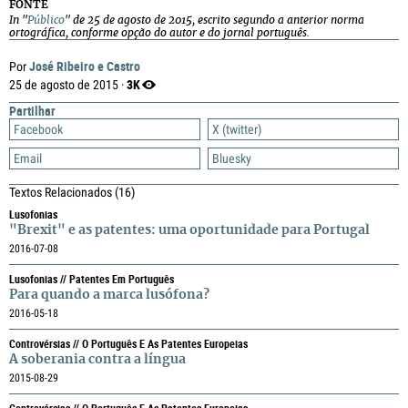
FONTE
In "
Público
" de 25 de agosto de 2015, escrito segundo a anterior norma
ortográfica, conforme opção do autor e do jornal português.
José Ribeiro e Castro
Por
3K
25 de agosto de 2015 ·
Partilhar
Facebook
X (twitter)
Email
Bluesky
Textos Relacionados
(16)
Lusofonias
"Brexit" e as patentes: uma oportunidade para Portugal
2016-07-08
Lusofonias // Patentes Em Português
Para quando a marca lusófona?
2016-05-18
Controvérsias // O Português E As Patentes Europeias
A soberania contra a língua
2015-08-29