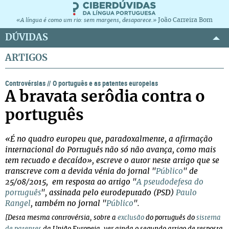
João Carreira Bom
«A língua é como um rio: sem margens, desaparece.»
DÚVIDAS
ARTIGOS
Controvérsias
//
O português e as patentes europeias
A bravata serôdia contra o
português
«É no quadro europeu que, paradoxalmente, a afirmação
internacional do Português não só não avança, como mais
tem recuado e decaído», escreve o autor neste artigo que se
transcreve com a devida vénia do jornal "
Público
" de
25/08/2015, em resposta ao artigo "
A pseudodefesa do
português
", assinada pelo eurodeputado (PSD)
Paulo
Rangel
, também no jornal "
Público
".
[Desta mesma controvérsia, sobre a
exclusão
do português do
sistema