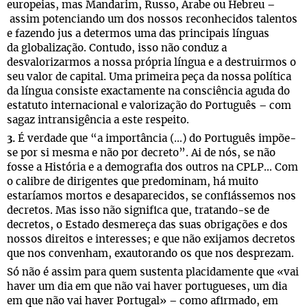
europeias, mas Mandarim, Russo, Árabe ou Hebreu
–
assim potenciando um dos nossos reconhecidos talentos
e fazendo jus a determos uma das principais línguas
da globalização. Contudo, isso não conduz a
desvalorizarmos a nossa própria língua e a destruirmos o
seu valor de capital. Uma primeira peça da nossa política
da língua consiste exactamente na consciência aguda do
estatuto internacional e valorização do Português
com
–
sagaz intransigência a este respeito.
3.
É verdade que “a importância (…) do Português impõe-
se por si mesma e não por decreto”. Ai de nós, se não
fosse a História e a demografia dos outros na CPLP... Com
o calibre de dirigentes que predominam, há muito
estaríamos mortos e desaparecidos, se confiássemos nos
decretos. Mas isso não significa que, tratando-se de
decretos, o Estado desmereça das suas obrigações e dos
nossos direitos e interesses; e que não exijamos decretos
que nos convenham, exautorando os que nos desprezam.
Só não é assim para quem sustenta placidamente que «vai
haver um dia em que não vai haver portugueses, um dia
em que não vai haver Portugal»
como afirmado, em
–