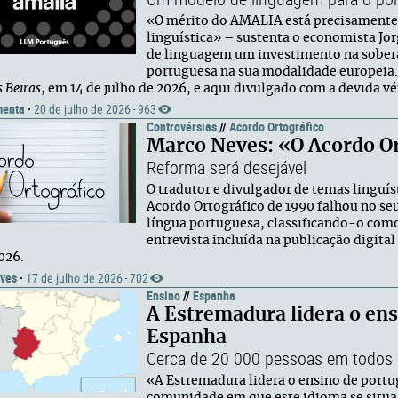
«O mérito do AMALIA está precisamente 
linguística» – sustenta o economista Jo
de linguagem um investimento na soberan
portuguesa na sua modalidade europeia. 
s Beiras
, em 14 de julho de 2026, e aqui divulgado com a devida vé
menta
·
20 de julho de 2026
963
·
Controvérsias
//
Acordo Ortográfico
Marco Neves: «O Acordo Or
Reforma será desejável
O tradutor e divulgador de temas linguí
Acordo Ortográfico de 1990 falhou no seu 
língua portuguesa, classificando-o com
entrevista incluída na publicação digital
026.
ves
·
17 de julho de 2026
702
·
Ensino
//
Espanha
A Estremadura lidera o en
Espanha
Cerca de 20 000 pessoas em todos o
«A Estremadura lidera o ensino de portu