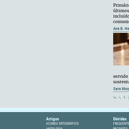
Primári
últimos
incluíd
comunid
Ana B. H
servido
sustent
Sara Mou
1 -
Artigos
Dúvidas
ACORDO ORTOGRÁFICO
FREQUENT
ANTOLOGIA
RECENTES