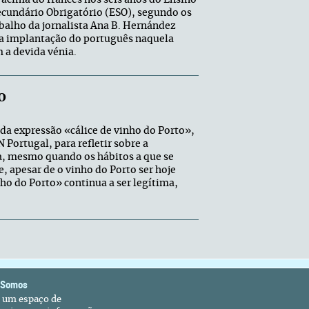
acima do francês nos seis anos do Ensino
ecundário Obrigatório (ESO), segundo os
balho da jornalista Ana B. Hernández
 a implantação do português naquela
 a devida vénia.
o
a expressão «cálice de vinho do Porto»,
Portugal, para refletir sobre a
a, mesmo quando os hábitos a que se
, apesar de o vinho do Porto ser hoje
ho do Porto» continua a ser legítima,
 Somos
é um espaço de