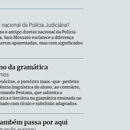
 nacional da Polícia Judiciária?
a o antigo diretor nacional da Polícia
a
, Sara Mourato esclarece a diferença
lavras aparentadas, mas com significados
ino da gramática
emos
esóclise, o pretérito mais-que-perfeito
ncia linguística do aluno; ao contrário,
nando Pestana, que salienta a
tica e lietrária na gramática ensinada no
hado com título e subtítulo adaptados.
também passa por aqui
rtuguês europeu