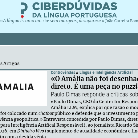
«A língua é como um rio: sem margens, desaparece.»
João Carreira Bo
s Artigos
Controvérsias
//
Língua e Inteligência Artificial
«O Amália não foi desenha
direto. É uma peça no
puzzl
Paulo Dimas responde a críticas s
«Paulo Dimas, CEO do Center for Responsi
Amália LLM, explica por que razão o m
foi colocado num
chatbot
público e defende que o investimento 
vência geopolítica.» Entrevista concedida por Paulo Dimas, diret
 para Inteligência Artifical Responsável), ao jornalista Ricardo S
2026, em
Dinheiro Vivo
(suplemento de atualidade económica e fin
ito com a devida vénia.