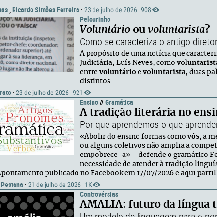
mas
,
Ricardo Simões Ferreira
·
23 de julho de 2026
908
·
Pelourinho
Voluntário
ou
voluntarista
?
Como se caracteriza o antigo diretor
A propósito de uma notícia que caracteriz
Judiciária, Luís Neves, como
voluntarist
entre
voluntário
e
voluntarista
, duas pa
distintos.
rato
·
23 de julho de 2026
921
·
Ensino
//
Gramática
A tradição literária no ens
Por que aprendemos o que aprend
«Abolir do ensino formas como
vós
, a m
ou alguns coletivos não amplia a competê
empobrece-a» – defende o gramático Fer
necessidade de atender à tradição linguís
 Apontamento publicado no Facebook em 17/07/2026 e aqui partil
 Pestana
·
21 de julho de 2026
1K
·
Controvérsias
AMALIA: futuro da língua 
Um modelo de linguagem para o po