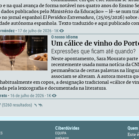
comunidade em que este idioma se situa 
o e na qual avança de forma notável nos quatro anos do Ensino S
 dados publicados pelo Ministério da Educação» – lê-se num tra
o no jornal espanhol
El Periódico Extremadura
, (25/05/2026) sobre
ade autónoma espanhola. Texto traduzido e aqui publicado com
ernández
·
17 de julho de 2026
1K
·
O nosso idioma
Um cálice de vinho do Port
Expressões que ficam até quando?
Neste apontamento, Sara Mourato parte d
recentemente usada numa notícia da CNN 
permanência de certas palavras na língu
associam se alteram. A autora mostra que
 habitualmente em copos, a designação tradicional «cálice de vin
ada pela lexicografia e documentada na literatura.
rato
·
16 de julho de 2026
1K
·
 7 (5260 resultados)
Ciberdúvidas
Quem
ES
EQUIPA
Este 
PRÉMIOS