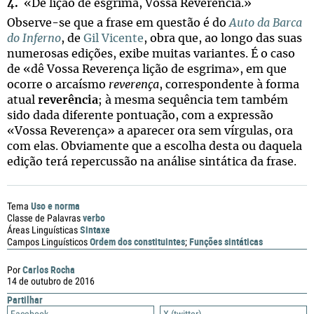
4.
«Dê lição de esgrima, Vossa Reverência.»
Observe-se que a frase em questão é do
Auto da Barca
do Inferno
, de
Gil Vicente
, obra que, ao longo das suas
numerosas edições, exibe muitas variantes. É o caso
de «dê Vossa Reverença lição de esgrima», em que
ocorre o arcaísmo
reverença
, correspondente à forma
atual
reverência
; à mesma sequência tem também
sido dada diferente pontuação, com a expressão
«Vossa Reverença» a aparecer ora sem vírgulas, ora
com elas. Obviamente que a escolha desta ou daquela
edição terá repercussão na análise sintática da frase.
Uso e norma
Tema
verbo
Classe de Palavras
Sintaxe
Áreas Linguísticas
Ordem dos constituintes
Funções sintáticas
Campos Linguísticos
;
Carlos Rocha
Por
14 de outubro de 2016
Partilhar