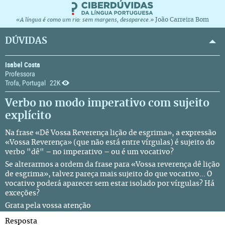
João Carreira Bom
«A língua é como um rio: sem margens, desaparece.»
DÚVIDAS
Isabel Costa
Professora
Trofa, Portugal
22K
Verbo no modo imperativo com sujeito
explícito
Na frase «Dê Vossa Reverença lição de esgrima», a expressão
«Vossa Reverença» (que não está entre vírgulas) é sujeito do
verbo "dê" – no imperativo – ou é um vocativo?
Se alterarmos a ordem da frase para «Vossa reverença dê lição
de esgrima», talvez pareça mais sujeito do que vocativo... O
vocativo poderá aparecer sem estar isolado por vírgulas? Há
exceções?
Grata pela vossa atenção
Resposta