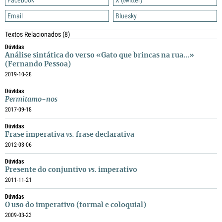
Facebook
X (twitter)
Email
Bluesky
Textos Relacionados
(8)
Dúvidas
Análise sintática do verso «Gato que brincas na rua...»
(Fernando Pessoa)
2019-10-28
Dúvidas
Permitamo-nos
2017-09-18
Dúvidas
Frase imperativa
vs.
frase declarativa
2012-03-06
Dúvidas
Presente do conjuntivo
vs.
imperativo
2011-11-21
Dúvidas
O uso do imperativo (formal e coloquial)
2009-03-23