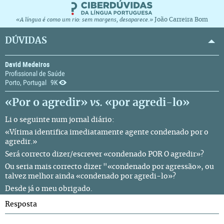
João Carreira Bom
«A língua é como um rio: sem margens, desaparece.»
DÚVIDAS
David Medeiros
Profissional de Saúde
Porto, Portugal
9K
«Por o agredir»
vs.
«por agredi-lo»
Li o seguinte num jornal diário:
«Vítima identifica imediatamente agente condenado por o
agredir.»
Será correcto dizer/escrever «condenado POR O agredir»?
Ou seria mais correcto dizer "«condenado por agressão», ou
talvez melhor ainda «condenado por agredi-lo»?
Desde já o meu obrigado.
Resposta