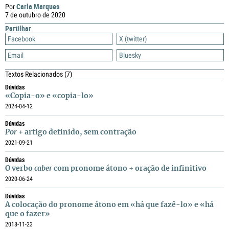
Carla Marques
Por
7 de outubro de 2020
Partilhar
Facebook
X (twitter)
Email
Bluesky
Textos Relacionados
(7)
Dúvidas
«Copia-o» e «copia-lo»
2024-04-12
Dúvidas
Por
+ artigo definido, sem contração
2021-09-21
Dúvidas
O verbo
caber
com pronome átono + oração de infinitivo
2020-06-24
Dúvidas
A colocação do pronome átono em «há que fazê-lo» e «há
que o fazer»
2018-11-23