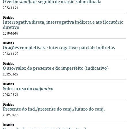
O verbo
significar
seguido de oração subordinada
2023-11-21
Dúvidas
Interrogativa direta, interrogativa indireta e ato ilocutório
diretivo
2019-10-07
Dúvidas
Orações completivas e interrogativas parciais indiretas
2013-11-22
Dúvidas
O uso/valor do presente e do imperfeito (indicativo)
2012-01-27
Dúvidas
Sobre o uso do
conjuntivo
2003-05-21
Dúvidas
Presente do ind./presente do conj./futuro do conj.
2002-03-15
Dúvidas