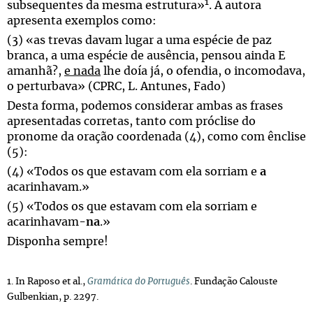
1
subsequentes da mesma estrutura»
. A autora
apresenta exemplos como:
(3) «as trevas davam lugar a uma espécie de paz
branca, a uma espécie de ausência, pensou ainda E
amanhã?,
e nada
lhe doía
já,
o ofendia
,
o incomodava
,
o perturbava
» (CPRC, L. Antunes, Fado)
Desta forma, podemos considerar ambas as frases
apresentadas corretas, tanto com próclise do
pronome da oração coordenada (4), como com ênclise
(5):
(4) «Todos os que estavam com ela sorriam e
a
acarinhavam.»
(5) «Todos os que estavam com ela sorriam e
acarinhavam-
na
.»
Disponha sempre!
1. In Raposo et al.,
Gramática do Português
. Fundação Calouste
Gulbenkian, p. 2297.