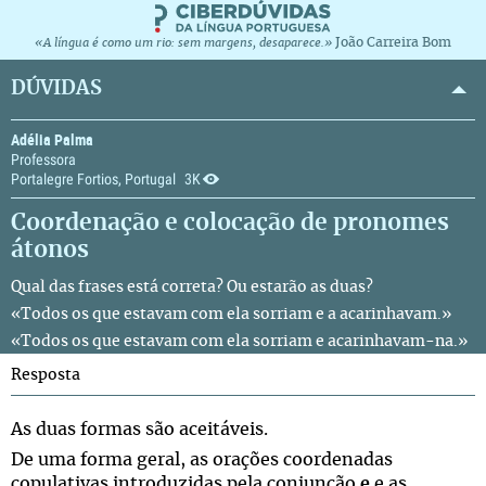
João Carreira Bom
«A língua é como um rio: sem margens, desaparece.»
DÚVIDAS
Adélia Palma
Professora
Portalegre Fortios, Portugal
3K
Coordenação e colocação de pronomes
átonos
Qual das frases está correta? Ou estarão as duas?
«Todos os que estavam com ela sorriam e a acarinhavam.»
«Todos os que estavam com ela sorriam e acarinhavam-na.»
Resposta
As duas formas são aceitáveis.
De uma forma geral, as orações coordenadas
copulativas introduzidas pela conjunção
e
e as