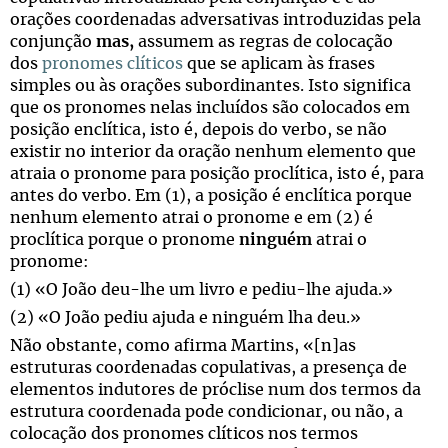
orações coordenadas adversativas introduzidas pela
conjunção
mas,
assumem as regras de colocação
dos
pronomes clíticos
que se aplicam às frases
simples ou às orações subordinantes. Isto significa
que os pronomes nelas incluídos são colocados em
posição enclítica, isto é, depois do verbo, se não
existir no interior da oração nenhum elemento que
atraia o pronome para posição proclítica, isto é, para
antes do verbo. Em (1), a posição é enclítica porque
nenhum elemento atrai o pronome e em (2) é
proclítica porque o pronome
ninguém
atrai o
pronome:
(1) «O João deu-lhe um livro e pediu-lhe ajuda.»
(2) «O João pediu ajuda e ninguém lha deu.»
Não obstante, como afirma Martins, «[n]as
estruturas coordenadas copulativas, a presença de
elementos indutores de próclise num dos termos da
estrutura coordenada pode condicionar, ou não, a
colocação dos pronomes clíticos nos termos