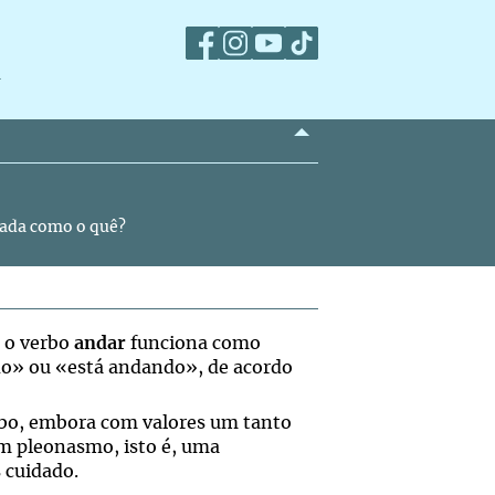
m
icada como o quê?
 o verbo
andar
funciona como
ndo» ou «está andando», de acordo
bo, embora com valores um tanto
um pleonasmo, isto é, uma
 cuidado.