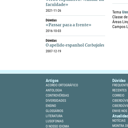
faculdade»
2021-11-26
Uso
Tema
Classe de
Dúvidas
Áreas Lin
«Passar para a frente»
Campos Li
2016-10-03
Dúvidas
O apelido espanhol
Carbajales
2007-12-19
Artigos
Dúvidas
ACORDO ORTOGRÁFICO
FREQUENT
ANTOLOGIA
RECENTES
CONTROVÉRSIAS
CORREIO
DIVERSIDADES
CIBERDÚVI
ENSINO
CIBERDÚVI
GLOSSÁRIOS
ENVIE-NOS
Atualida
LITERATURA
NOTÍCIAS
LUSOFONIAS
MONTRA DE
O NOSSO IDIOMA