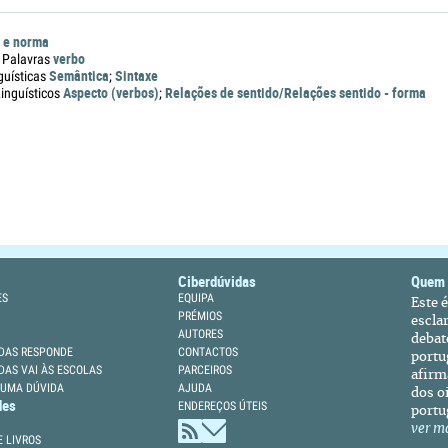
 e norma
verbo
 Palavras
Semântica
Sintaxe
guísticas
;
Aspecto (verbos)
Relações de sentido/Relações sentido - forma
nguísticos
;
Ciberdúvidas
Quem
ES
EQUIPA
Este 
PRÉMIOS
escla
AUTORES
debat
DAS RESPONDE
CONTACTOS
portu
DAS VAI ÀS ESCOLAS
PARCEIROS
afirm
 UMA DÚVIDA
AJUDA
dos oi
des
ENDEREÇOS ÚTEIS
portu
ver m
 LIVROS