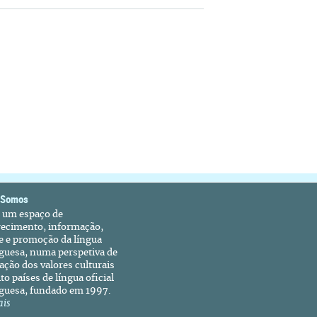
 Somos
é um espaço de
recimento, informação,
e e promoção da língua
guesa, numa perspetiva de
ação dos valores culturais
to países de língua oficial
guesa, fundado em 1997.
ais