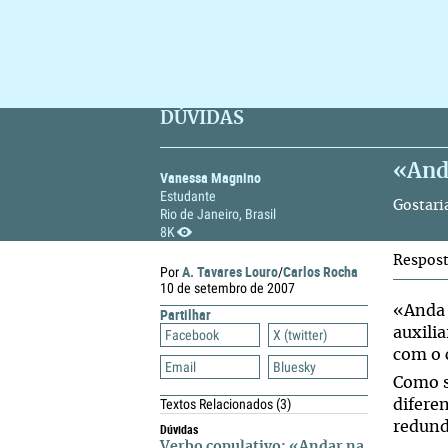
DÚVIDAS
«And
Vanessa Magnino
Estudante
Gostari
Rio de Janeiro, Brasil
8K
Respos
A. Tavares Louro
Carlos Rocha
Por
/
10 de setembro de 2007
«Anda 
Partilhar
auxili
Facebook
X (twitter)
com o 
Email
Bluesky
Como s
Textos Relacionados
(3)
difere
redund
Dúvidas
Verbo copulativo: «Andar na