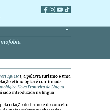
m
smofobia
 Portuguesa
), a palavra
turismo
é uma
relação etimológica é confirmada
imológico Nova Fronteira da Língua
á sido introduzida na língua
l pela criação do termo e do conceito