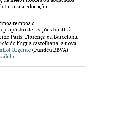
s, de meios nobres ou abastados,
etar a sua educação.
timos tempos o
a propósito de reações hostis à
como Paris, Florença ou Barcelona.
edia
de língua castelhana, a nova
anhol Urgente
(Fundéu BBVA),
válido
.