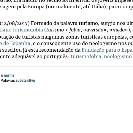
stão. Era hábito no século XVIII enviar os jovens inglese
iagem pela Europa (normalmente, até Itália), para compl
(12/08/2017) Formado da palavra
turismo,
surgiu nos úl
gismo
turismofobia
(
turismo
+
fobia
, «
aversão»
, «
medo
»)
,
otação de turistas nalgumas zonas turísticas europeias, 
o de Espanha,
e o consequente uso do neologismo nos
m
a suscitou já esta recomendação da
Fundação para o Esp
ente adequável ao português:
turismofobia, neologismo 
 e norma
substantivo
 Palavras