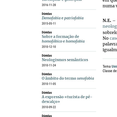
em que
2016-11-28
numa v
Dúvidas
Demofobia
e
patriofobia
N.E. –
2015-05-11
neolo
Dúvidas
sobrel
Sobre a formação de
No
cas
homofóbico
e
homofobia
palavr
2010-12-10
igualm
Dúvidas
Neologismos semânticos
2010-11-24
Uso
Tema
Classe de
Dúvidas
O âmbito do termo
xenofobia
2010-11-05
Dúvidas
A expressão «turista de pé-
descalço»
2010-09-22
Dúvidas