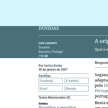
DÚVIDAS
A or
Luís Loureiro
Docente
Qual a 
Barcelos, Portugal
19K
Respos
Carlos Rocha
Por
30 de janeiro de 2007
Segund
Partilhar
adapta
Facebook
X (twitter)
pelo
Di
Email
Bluesky
Portug
portug
Textos Relacionados
(9)
Resta e
Dúvidas
Turistificar
e
gentrificar