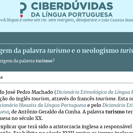
«A língua é como um rio: sem margens, desaparece.»
João Carreira Bo
igem da palavra
turismo
e o neologismo
turi
origem da palavra
turismo
?
ta
o José Pedro Machado (
Dicionário Etimológico da Língua
ção do inglês
tourism
, através do francês
tourisme
. Esta 
cionário Houaiss da Língua Portuguesa
e pelo
Dicionário Et
uesa
,
de Antônio Geraldo da Cunha. A palavra
turismo
ter
uesa no século XX.
xplicar que terá sido a aristocracia inglesa a responsáve