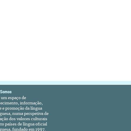
 Somos
é um espaço de
recimento, informação,
e e promoção da língua
guesa, numa perspetiva de
ação dos valores culturais
to países de língua oficial
guesa, fundado em 1997.