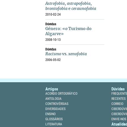
Astrofobia
,
astrapofobia
,
brontofobia
e
ceraunofobia
2010-02-24
Dúvidas
Género: «
o
Turismo do
Algarve»
2008-10-13
Dúvidas
Racismo
vs.
xenofobia
2006-05-02
Artigos
Dúvidas
ACORDO ORTOGRÁFICO
FREQUENT
ANTOLOGIA
RECENTES
CONTROVÉRSIAS
CORREIO
DIVERSIDADES
CIBERDÚVI
ENSINO
CIBERDÚVI
GLOSSÁRIOS
ENVIE-NOS
Atualida
LITERATURA