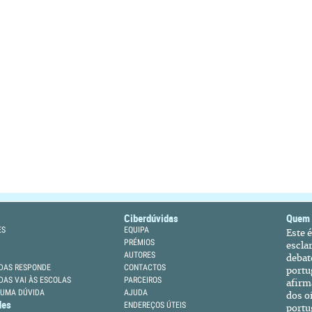
Ciberdúvidas
Quem
ES
EQUIPA
Este 
PRÉMIOS
escla
AUTORES
debat
DAS RESPONDE
CONTACTOS
portu
DAS VAI ÀS ESCOLAS
PARCEIROS
afirm
 UMA DÚVIDA
AJUDA
dos oi
des
ENDEREÇOS ÚTEIS
portu