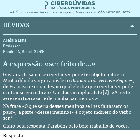
João Carreira Bom
«A língua é como um rio: sem margens, desaparece.»
DÚVIDAS
António Lima
Professor
Bonito-PA, Brasil
3K
A expressão «ser feito de...»
Gostaria de saber se o verbo
ser
pode ter objeto indireto.
Minha dúvida surgiu após ler o
Dicionário de Verbos e Regimes
,
de Francisco Fernandes,no qual ele diz que o verbo
ser
pode
ser transitivo indireto. Um dos exemplos dele [é]: «À noite
serei
em
tua casa
, e de manhã partiremos.»
Na frase «O que seria
desses meninos
se lhes faltassem os
pais», a parte «desses meninos» é objeto indireto do verbo
ser
?
Grato pela resposta. Parabéns pelo belo trabalho de vocês.
Resposta