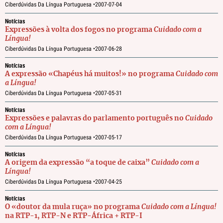
Ciberdúvidas Da Língua Portuguesa •
2007-07-04
Notícias
Expressões à volta dos fogos no programa
Cuidado com a
Língua!
Ciberdúvidas Da Língua Portuguesa •
2007-06-28
Notícias
A expressão «Chapéus há muitos!» no programa
Cuidado com
a Língua!
Ciberdúvidas Da Língua Portuguesa •
2007-05-31
Notícias
Expressões e palavras do parlamento português no
Cuidado
com a Língua!
Ciberdúvidas Da Língua Portuguesa •
2007-05-17
Notícias
A origem da expressão “a toque de caixa”
Cuidado com a
Língua!
Ciberdúvidas Da Língua Portuguesa •
2007-04-25
Notícias
O «doutor da mula ruça» no programa
Cuidado com a Língua!
na RTP-1, RTP-N e RTP-África + RTP-I