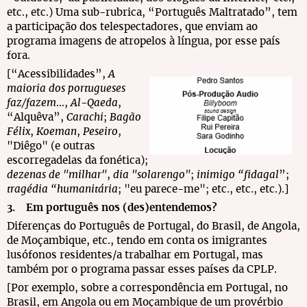
etc., etc.) Uma sub-rubrica, “Português Maltratado”, tem
a participação dos telespectadores, que enviam ao
programa imagens de atropelos à língua, por esse país
fora.
[“Acessibilidades”,
A
maioria dos portugueses
faz/fazem
...,
Al-Qaeda
,
“Alquêva”,
Carachi
;
Bagão
Félix
,
Koeman
,
Peseiro
,
"Diêgo" (e outras
escorregadelas da fonética);
dezenas de "milhar"
,
dia "solarengo"
;
inimigo “fidagal
”;
tragédia “humanitária
; "eu parece-me"; etc., etc., etc.).]
3. Em português nos (des)entendemos?
Diferenças do Português de Portugal, do Brasil, de Angola,
de Moçambique, etc., tendo em conta os imigrantes
lusófonos residentes/a trabalhar em Portugal, mas
também por o programa passar esses países da CPLP.
[Por exemplo, sobre a correspondência em Portugal, no
Brasil, em Angola ou em Moçambique de um provérbio