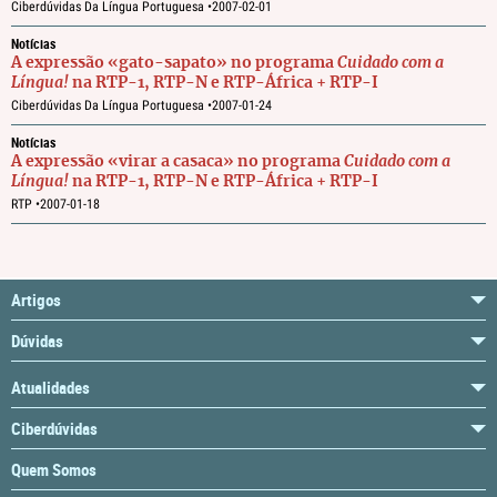
Ciberdúvidas Da Língua Portuguesa •
2007-02-01
Notícias
A expressão «gato-sapato» no programa
Cuidado com a
Língua!
na RTP-1, RTP-N e RTP-África + RTP-I
Ciberdúvidas Da Língua Portuguesa •
2007-01-24
Notícias
A expressão «virar a casaca» no programa
Cuidado com a
Língua!
na RTP-1, RTP-N e RTP-África + RTP-I
RTP •
2007-01-18
Artigos
Dúvidas
Atualidades
Ciberdúvidas
Quem Somos