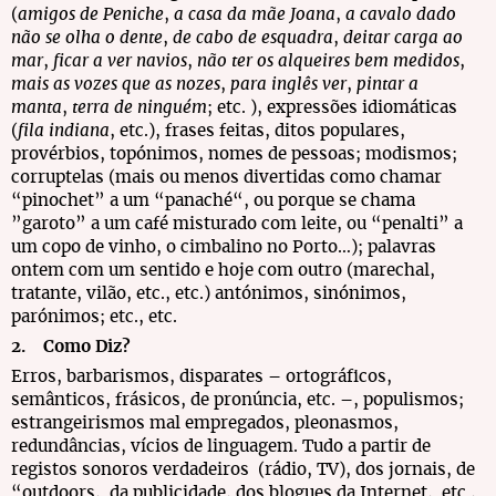
(
amigos de Peniche
,
a casa da mãe Joana
,
a cavalo dado
não se olha o dente
,
de cabo de esquadra
,
deitar carga ao
mar
,
ficar a ver navios
,
não ter os alqueires bem medidos
,
mais as vozes que as nozes
,
para inglês ver
,
pintar a
manta
,
terra de ninguém
; etc. ), expressões idiomáticas
(
fila indiana
, etc.), frases feitas, ditos populares,
provérbios, topónimos, nomes de pessoas; modismos;
corruptelas (mais ou menos divertidas como chamar
“pinochet” a um “panaché“, ou porque se chama
”garoto” a um café misturado com leite, ou “penalti” a
um copo de vinho, o cimbalino no Porto…); palavras
ontem com um sentido e hoje com outro (marechal,
tratante, vilão, etc., etc.) antónimos, sinónimos,
parónimos; etc., etc.
2. Como Diz?
Erros, barbarismos, disparates – ortográficos,
semânticos, frásicos, de pronúncia, etc. –, populismos;
estrangeirismos mal empregados, pleonasmos,
redundâncias, vícios de linguagem. Tudo a partir de
registos sonoros verdadeiros (rádio, TV), dos jornais, de
“outdoors, da publicidade, dos blogues da Internet, etc.,