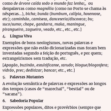
como
de árvore caída todo o mundo faz lenha
;, ou
denpalavras como
magnólia
(como no Porto se chama às
nêsperas…),
bicha
;
bunda
(
bumbum
,
calípia
,
hotentote
,
etc);
caminhão
,
camiseta
,
danceteria
/
discoteca
;
bu
;
suco
/
sumo
;
chope
,
gandarra
,
maka
,
maningue
,
pirangueiro
,
zagueiro
,
veado
, etc., etc., etc.]
4. Língua Viva
Exemplos de bons neologismos, novas palavras e
expressões que não estão dicionarizadas mas foram bem
inventadas segundo a feição do português, e por quem;
estrangeirismos sem tradução, etc.
[
Apagão
,
buzinão
,
estultificante
,
tarudo
;
blogue
/
blogosfera
;
vidrão
,
prec
;
deditizar
;
bancar
; etc., etc.]
5. Palavras Mutantes
A evolução semântica de palavras e expressões ao longos
dos tempos (casos de “marechal”, “bestial” ou de
“sacana”).
6. Sabedoria Popular
Expressões populares, ditos e provérbios (sempre que