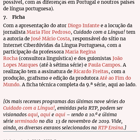
possível, com as diferenças em Portugal e noutros países
de língua portuguesa).
7. Ficha
Com a apresentação do ator
Diogo Infante
e a locução da
jornalista
Maria Flor Pedroso
,
Cuidado com a Língua!
tem
a autoria de
José Mário Costa
, responsável do sítio na
Internet Ciberdúvidas da Língua Portuguesa, com a
participação da professora
Maria Regina
Rocha
(consultora linguística) e dos guionistas
João
Lopes Marques
(até à sétima série) e
Paula Campos
. A
realização tem a assinatura de
Ricardo Freitas
, com a
produção, grafismo e edição da produtora
Até ao Fim do
Mundo
. A ficha técnica completa da 9.ª série, aqui ao lado.
[Os mais recentes programas das últimas nove séries do
Cuidado com a Língua!
, emitidas pela RTP, podem ser
visionados
aqui
,
aqui
e
aqui
– tendo a 10.ª e última
série
terminado
no dia 13 de novembro de 2019. Vide,
ainda, os diversos extratos selecionados na
RTP Ensina
.]