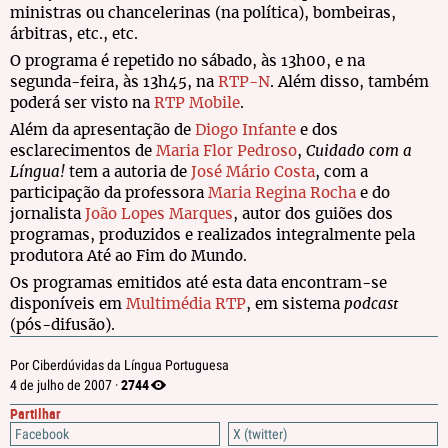
ministras ou chancelerinas (na política), bombeiras,
árbitras, etc., etc.
O programa é repetido no sábado, às 13h00, e na
segunda-feira, às 13h45, na
RTP-N
. Além disso, também
poderá ser visto na
RTP Mobile
.
Além da apresentação de
Diogo Infante
e dos
esclarecimentos de
Maria Flor Pedroso
,
Cuidado com a
Língua!
tem a autoria de
José Mário Costa
, com a
participação da professora
Maria Regina Rocha
e do
jornalista
João Lopes Marques
, autor dos guiões dos
programas, produzidos e realizados integralmente pela
produtora Até ao Fim do Mundo.
Os programas emitidos até esta data encontram-se
disponíveis em
Multimédia RTP
, em sistema
podcast
(pós-difusão).
Por Ciberdúvidas da Língua Portuguesa
2744
4 de julho de 2007 ·
Partilhar
Facebook
X (twitter)