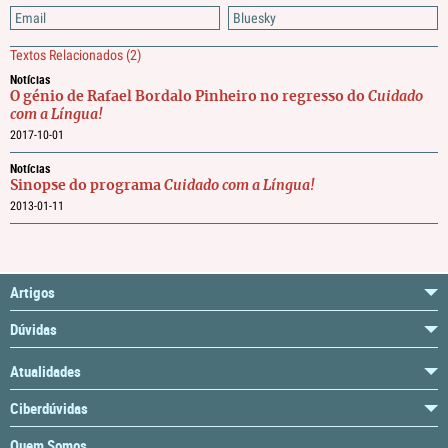
Email
Bluesky
Textos Relacionados
(2)
Notícias
O génio de Rafael Bordalo Pinheiro no regresso do
Cuidado
com a Língua!
2017-10-01
Notícias
Sinopse do programa
Cuidado com a Língua!
2013-01-11
Artigos
Dúvidas
Atualidades
Ciberdúvidas
Quem Somos